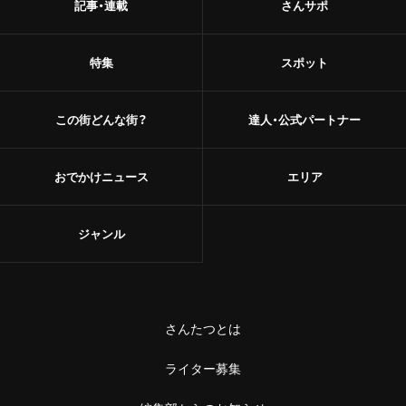
記事・連載
さんサポ
甘味
浅草
和菓子
特集
スポット
御徒町
あんこ
鶯谷
この街どんな街？
達人・公式パートナー
かき氷
赤羽・十条・王子
お茶
おでかけニュース
エリア
赤羽
台湾茶
ジャンル
王子
ショップ
十条
スーパー
中野・高円寺・阿佐ケ谷
さんたつとは
古着
高円寺
ライター募集
お土産・手土産