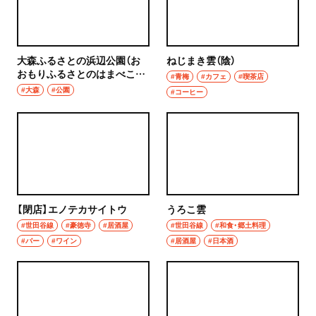
秩父
ウイスキー
上尾・久喜・熊谷
ホッピー
大森ふるさとの浜辺公園（お
ねじまき雲（陰）
おもりふるさとのはまべこう
#青梅
#カフェ
#喫茶店
千葉県
えん）
#大森
#公園
サワー
#コーヒー
野田
カクテル
千葉・船橋・津田沼
和食・郷土料理
千葉
定食
船橋
【閉店】エノテカサイトウ
うろこ雲
寿司
#世田谷線
#豪徳寺
#居酒屋
#世田谷線
#和食・郷土料理
津田沼
#バー
#ワイン
#居酒屋
#日本酒
とんかつ
習志野
和食
市川・本八幡