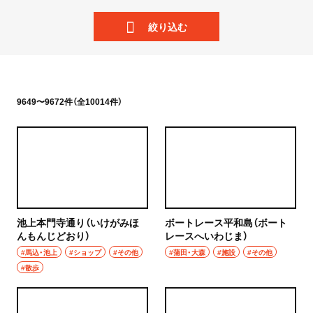
ニュース
岩手県
絞り込む
散歩
宮城県
街歩き
秋田県
散歩コース
9649〜9672件（全10014件）
山形県
喫茶・カフェ
福島県
カフェ
茨城県
喫茶店
つくば
池上本門寺通り（いけがみほ
ボートレース平和島（ボート
コーヒー
んもんじどおり）
レースへいわじま）
守谷
#馬込・池上
#ショップ
#その他
#蒲田・大森
#施設
#その他
ラーメン・つけ麺
#散歩
取手
ラーメン
栃木県