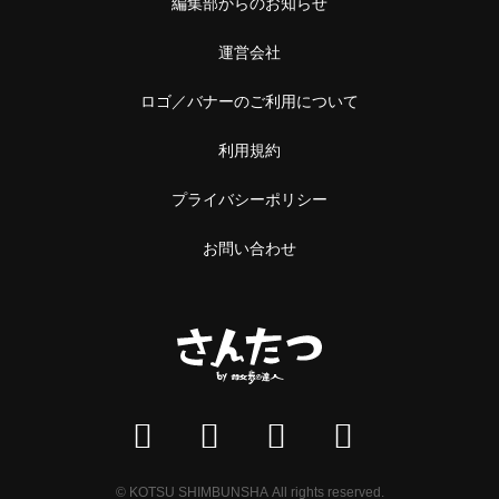
中野
編集部からのお知らせ
本屋
阿佐ケ谷
運営会社
雑貨
ロゴ／バナーのご利用について
浅草橋・蔵前
施設
利用規約
浅草橋
温泉・銭湯・サウナ
プライバシーポリシー
蔵前
サウナ
お問い合わせ
恵比寿・中目黒
スーパー銭湯
恵比寿
銭湯
中目黒
温泉
立石・堀切
神社・寺
立石
神社
© KOTSU SHIMBUNSHA All rights reserved.