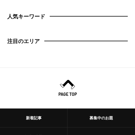
日本橋
トースト
人気キーワード
人形町
スイーツ・甘味
神田・神保町・秋葉原
注目のエリア
スイーツ
神田
ケーキ
神保町
パフェ
秋葉原
パンケーキ
御茶ノ水
PAGE TOP
プリン
水道橋
ホットケーキ
上野・浅草
新着記事
募集中のお題
フルーツサンド
上野