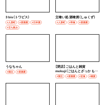
ハンバーグ
椎名町
イタリアン
3 bis（トワビス）
立喰い処 酒喰洲（しゅくず）
東長崎
#人形町
#居酒屋
#日本酒
#人形町
#和食
#居酒屋
ピザ
#立ち飲み
要町
フレンチ
千川
スペイン料理
保谷・東久留米・清瀬・秋津
パエリヤ
経堂・千歳船橋・祖師ヶ谷大蔵・成城学園前
うなちゃん
【閉店】ごはんと雑貨
レストラン
mokuji（ごはんとざっか もく
#国立
#居酒屋
経堂
じ）
#国立
#居酒屋
#定食
#雑貨
ナポリタン
千歳船橋
アジア・エスニック
祖師ヶ谷大蔵
中華