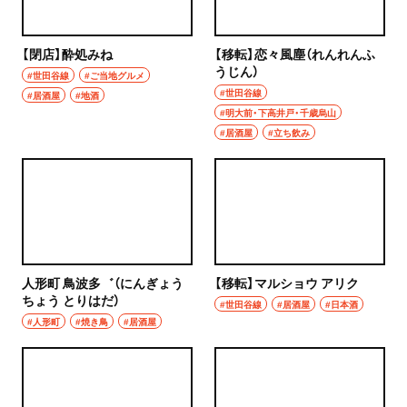
焼き鳥
市川
天ぷら
【閉店】酔処みね
【移転】恋々風塵（れんれんふ
本八幡
うじん）
#世田谷線
#ご当地グルメ
おでん
#世田谷線
#居酒屋
#地酒
柏・松戸・流山
#明大前・下高井戸・千歳烏山
もつ焼き
#居酒屋
#立ち飲み
流山
うなぎ
我孫子
食堂
柏
洋食・西洋料理
松戸
人形町 鳥波多゛（にんぎょう
【移転】マルショウ アリク
パスタ
ちょう とりはだ）
#世田谷線
#居酒屋
#日本酒
成田・佐倉・佐原・富里
#人形町
#焼き鳥
#居酒屋
洋食
東京都
オムライス
椎名町・東長崎・要町・千川