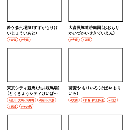
浦和
居酒屋・バー
大宮
居酒屋
鈴ケ森刑場跡（すずがもりけ
大森貝塚遺跡庭園（おおもり
所沢・狭山・入間・飯能
いじょういあと）
かいづかいせきていえん）
バー
#大森
#史跡
#大森
#公園
飯能
日本酒
所沢
焼酎
入間
立ち飲み
狭山
せんべろ
東京シティ競馬（大井競馬場）
蕎麦や もりいろ（そばや もり
（とうきょうシティけいば／
いろ）
川越・朝霞・ふじみ野・志木
おおいけいばじょう）
#品川・大崎・大井町
#蒲田・大森
#大森
#和食・郷土料理
#そば
ビール
#施設
#その他
川越
ワイン
秩父・長瀞・三峰口
地酒