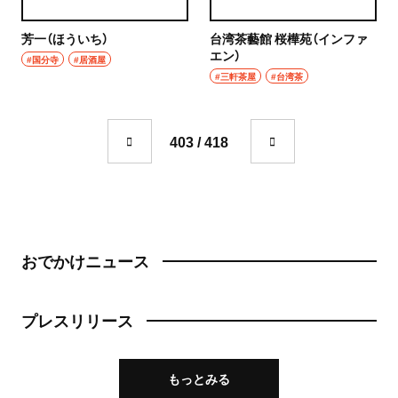
成城学園前
町中華
芳一（ほういち）
台湾茶藝館 桜樺苑（インファ
東京駅・丸の内・八重洲
エン）
#国分寺
#居酒屋
台湾料理
#三軒茶屋
#台湾茶
東京駅
タイ料理
八重洲
403 / 418
焼肉
銀座
餃子
有楽町・新橋・日比谷・汐留
そば・うどん
日比谷
おでかけニュース
そば
有楽町
うどん
プレスリリース
新橋
パン
日本橋・人形町
もっとみる
サンドイッチ