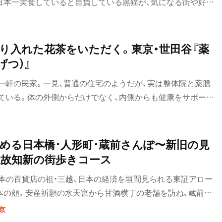
日本一実食していると自負している黒猫が、気になる街や好き
のお店を紹介していきます。今回は、そんな“黒猫スイーツ散
。
り入れた花茶をいただく。東京・世田谷『薬
げつ）』
一軒の民家。一見、普通の住宅のようだが、実は整体院と薬膳
ている。体の外側からだけでなく、内側からも健康をサポート
ープンしたカフェでは、薬膳を取り入れたメニューを多く提供し
膳カフェ 日月』を中心に紹介する。
める日本橋･人形町･蔵前さんぽ〜新旧の見
故知新の街歩きコース
日本の百貨店の祖・三越、日本の経済を垣間見られる東証アロー
本の顔。安産祈願の水天宮から甘酒横丁の老舗を訪ね、蔵前へ
中で新しいムーブメントが起こっているのがわかる。
京