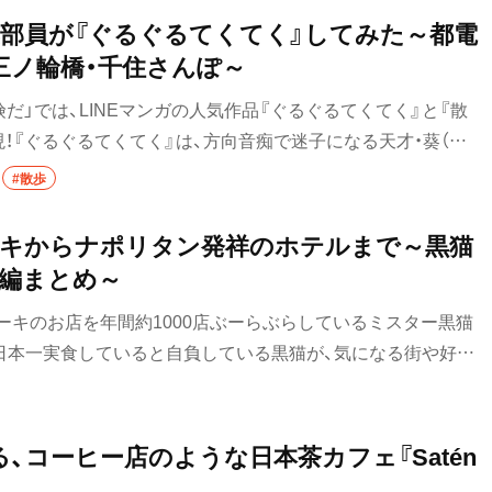
集部員が『ぐるぐるてくてく』してみた～都電
三ノ輪橋・千住さんぽ～
険だ」では、LINEマンガの人気作品『ぐるぐるてくてく』と『散
！『ぐるぐるてくてく』は、方向音痴で迷子になる天才・葵（あ
の後輩・歩（あゆむ）、高校の「散歩部」に所属する二人が街の
#散歩
アリー。作者・帯屋ミドリさんとの対談取材を終え、コラボマ
りの魅力をわかってる主人公二人に共感するよね～」とウキウ
ーキからナポリタン発祥のホテルまで～黒猫
で見ていた編集部員の町田＆吉岡が「高校生には負けてられな
編まとめ～
歩の達人”の名にかけて、主人公たちが歩いたコースを散歩してみ
ーキのお店を年間約1000店ぶーらぶらしているミスター黒猫
は、充実した大人の散歩を提案できるのか？ところでこの二
日本一実食していると自負している黒猫が、気になる街や好き
るような……。
のお店を紹介していきます。今回は、そんな黒猫スイーツ散歩
した。
、コーヒー店のような日本茶カフェ『Satén