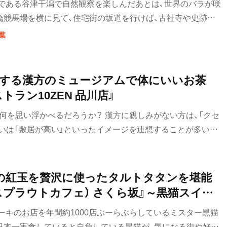
である谷津干潟で自然観察を楽しんだあとは、世界のバラが咲
橋競馬場を横に見て、住宅街の坂道を行けば、古社寺や史跡が
エリア。港町情緒が漂う海老川水門あたりの風景も心に残る。
葉
表する漢方のミュージアムで体にいいお茶
トラン10ZEN 品川店』
は何を思い浮かべるだろうか？ 漢方に親しみがない方は、「クセ
るいは「敷居が高い」といったイメージを連想することが多いの
も、そんな印象を抱いていた一人だった。しかし、『薬膳レスト
、ひいてはこのレストランが入る施設『ニホンドウ漢方ミュージア
することになった。※2022年6月で閉店しました。
木の紅玉を贅沢に使ったタルトタタンを堪能
fe（スプラウトカフェ） さくら坂』～黒猫スイー
～
ーキのお店を年間約1000店ぶーらぶらしているミスター黒猫
日本一実食していると自負している黒猫が、気になる街や好き