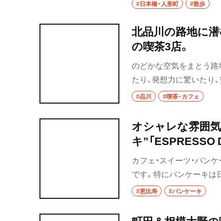
#日本橋・人形町
#散歩
北品川の路地に潜
の喫茶3店。
のどかな空気をまとう路
たり、発想力に驚いたり
れば、肩の力が抜けてい
#品川
#喫茶・カフェ
オシャレな雰囲気
キ”「ESPRESS
～黒猫スイーツ散
カフェ・スイーツ・パンケ
です。特にパンケーキは
な街を散歩しておすすめ
#恵比寿
#パンケーキ
歩”恵比寿編の第一弾です
町田＆相模大野の