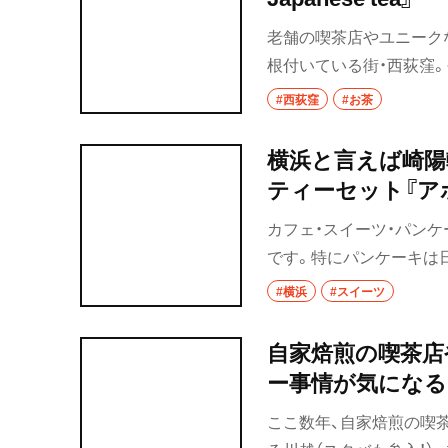
老舗の喫茶店やユニーク
根付いている街・西荻窪
るように、そこにはコー
#西荻窪
#お茶
その中から、新たな日本茶の
tea』を紹介する。
横浜と言えば崎陽
ティーセット『ア
カフェ・スイーツ・パンケ
です。特にパンケーキは
な街を散歩しておすすめ
#横浜
#スイーツ
の横浜編の第四弾です。
自家焙煎の喫茶店
ー事情が気になる
ここ数年、自家焙煎の喫