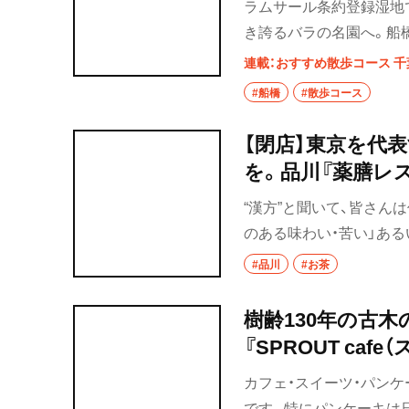
ラムサール条約登録湿地
き誇るバラの名園へ。船
点在する成田街道沿いの
連載：おすすめ散歩コース 千
#船橋
#散歩コース
【閉店】東京を代
を。品川『薬膳レス
“漢方”と聞いて、皆さん
のある味わい・苦い」あ
ではないか。かく言う私
#品川
#お茶
ラン10ZEN 品川店』
ム』を訪れて、それは一変
樹齢130年の古
『SPROUT ca
ツ散歩 赤坂編④
カフェ・スイーツ・パンケ
です。特にパンケーキは