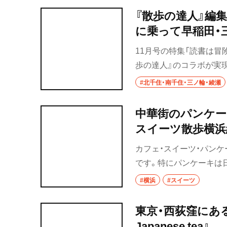
『散歩の達人』編
に乗って早稲田・
11月号の特集「読書は冒
歩の達人』のコラボが実現
おい）先輩とゲーム大好き
#北千住・南千住・三ノ輪・綾瀬
魅力に出会うお散歩ダイ
ンガを眺めながら「遠回
中華街のパンケ
キな編集長。それを横目
スイーツ散歩横浜
い……！」と発奮！ “散
カフェ・スイーツ・パンケ
ることに。はたして二人
です。特にパンケーキは
人、誰かと誰かに似てい
な街を散歩しておすすめ
#横浜
#スイーツ
の横浜編をまとめてみま
東京・西荻窪にある
Japanese tea』