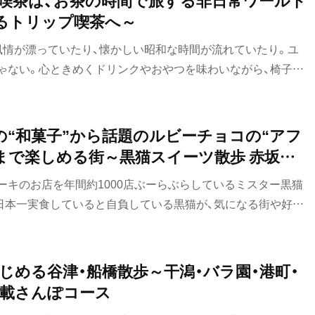
るトリップ喫茶へ～
風情が漂っていたり、懐かしい昭和な時間が流れていたり。ユ
ゃない。心ときめくドリンクやおやつを味わいながら、椅子に
からひととき、心が飛び立っていく。
舗の“和菓子”から話題のルビーチョコの“アフ
まで楽しめる街～黒猫スイーツ散歩 赤坂編
ーキのお店を年間約1000店ぶーらぶらしているミスター黒猫
日本一実食していると自負している黒猫が、気になる街や好き
のお店を紹介していきます。今回は、そんな黒猫スイーツ散歩
した。
じめる谷津・船橋散歩～干潟・バラ園・港町・
載さんぽコース