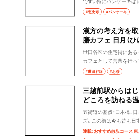
です。特にパンケーキは
な街を散歩しておすすめ
#恵比寿
#パンケーキ
歩”恵比寿編の第二弾です
漢方の考え方を取
膳カフェ 日月（ひ
世田谷区の住宅街にある
カフェとして営業を行っ
したいと、2018年にオ
#世田谷線
#お茶
ている。今回は、その『薬
三越前駅からはじ
どころを訪ねる温
五街道の基点・日本橋、
ズ。この街は今も昔も日
足をのばせば、古い街の
連載：おすすめ散歩コース 東