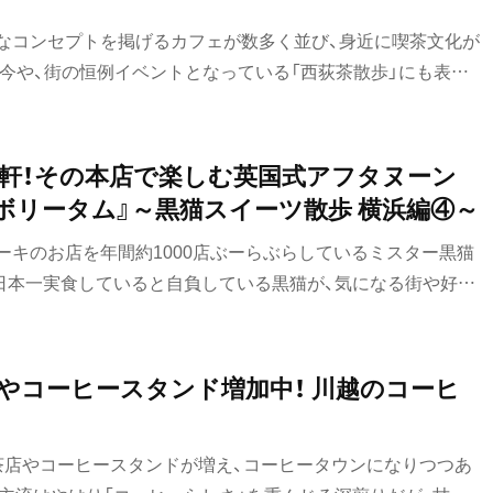
なコンセプトを掲げるカフェが数多く並び、身近に喫茶文化が
。今や、街の恒例イベントとなっている「西荻茶散歩」にも表れ
ヒーだけでなく、日本茶も楽しめる店が充実している。今回は
ビジネスモデルを確立した日本茶カフェ『Satén Japanese
軒！その本店で楽しむ英国式アフタヌーン
ボリータム』～黒猫スイーツ散歩 横浜編④～
ーキのお店を年間約1000店ぶーらぶらしているミスター黒猫
日本一実食していると自負している黒猫が、気になる街や好き
のお店を紹介していきます。今回は、そんな黒猫スイーツ散歩
やコーヒースタンド増加中！ 川越のコーヒ
茶店やコーヒースタンドが増え、コーヒータウンになりつつあ