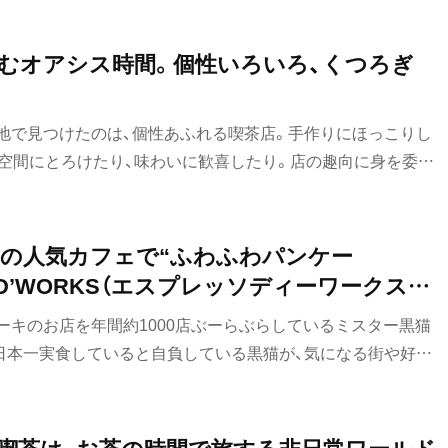
むオアシス時間。個性いろいろ、くつろぎ
地で見つけたのは、個性あふれる喫茶店。手作りにほっこりし
、空間にとろけたり、味わいに歓喜したり。店の趣向に身を委ね
く。居心地の良い、くつろぎ喫茶3店をご紹介。
の人気カフェで“ふわふわパンケー
O D’WORKS（エスプレッソディーワークス）」
歩 恵比寿編①～
ーキのお店を年間約1000店ぶーらぶらしているミスター黒猫
日本一実食していると自負している黒猫が、気になる街や好き
のお店を紹介していきます。今回は、そんな“黒猫スイーツ散
。
喫茶は、お茶の時間で旅する非日常ワールド