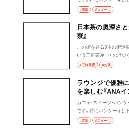
な街を散歩しておすすめ
#赤坂
#スイーツ
歩”赤坂編の第四弾です。
日本茶の奥深さと
寮』
この街を通る3本の街道
いう三軒茶屋。その歴史
本茶専門店『東京茶寮』
#三軒茶屋
#お茶
にチャレンジするなど、
店を紹介する。
ラウンジで優雅に
を楽しむ『ANA
スイーツ散歩 赤
カフェ・スイーツ・パンケ
です。特にパンケーキは
な街を散歩しておすすめ
#赤坂
#スイーツ
歩”赤坂編の第三弾です。