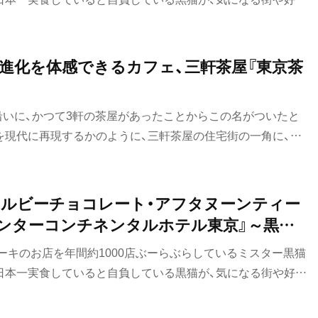
のお店を紹介していきます。今回は、そんな“黒猫スイーツ散
進化を体感できるカフェ、三軒茶屋『東京茶
沿いに、かつて3軒の茶屋があったことからこの名がついたと
を現代に再現するかのように、三軒茶屋の住宅街の一角に、日
はある。ハンドドリップで日本茶を淹れるという世界初の試み
時代に合わせたスタイルを積極的に取り入れ、話題を集める同
ルビーチョコレート・アフタヌーンティー
インターコンチネンタルホテル東京』～黒猫
坂編③～
ーキのお店を年間約1000店ぶーらぶらしているミスター黒猫
日本一実食していると自負している黒猫が、気になる街や好き
のお店を紹介していきます。今回は、そんな“黒猫スイーツ散