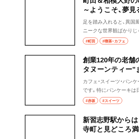
～ようこそ、夢見
足を踏み入れると、異国
ニークな世界観ばかりじ
身を預けると、夢うつつ
#町田
#喫茶・カフェ
創業120年の老
タヌーンティー”
まとめ～
カフェ・スイーツ・パンケ
です。特にパンケーキは
な街を散歩しておすすめ
#赤坂
#スイーツ
の赤坂編をまとめてみま
新習志野駅からは
寺町と見どころ満