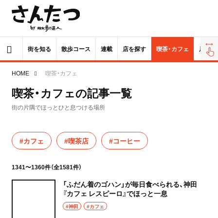
街を知る
散歩コース
連載
店を探す
喫茶・カフェ
居酒屋
HOME
喫茶・カフェ
喫茶・カフェの記事一覧
街の片隅でほっとひと息つける場所
#カフェ
#喫茶店
#コーヒー
1341〜1360件（全1581件）
「ふだん着のゴハン」が毎日食べられる、神田
『カフェ レスピーロ』でほっと一息
#神田
#カフェ