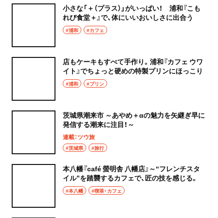
小さな「＋（プラス）」がいっぱい！ 浦和『こも
れび食堂＋』で、体にいいおいしさに出合う
#浦和
#カフェ
店もケーキもすべて手作り。浦和『カフェ ウワ
イト』でちょっと硬めの特製プリンにほっこり
#浦和
#プリン
茨城県潮来市 ～あやめ＋αの魅力を矢継ぎ早に
発信する潮来に注目！～
連載：ツウ旅
#茨城県
#旅行
本八幡『café 螢明舎 八幡店』～“フレンチスタ
イル”を踏襲するカフェで、匠の技を感じる。
#本八幡
#喫茶・カフェ