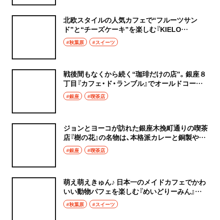
北欧スタイルの人気カフェで“フルーツサン
ド”と“チーズケーキ”を楽しむ『KIELO
COFFEE』～黒猫スイーツ散歩 秋葉原編⑧～
#秋葉原
#スイーツ
戦後間もなくから続く“珈琲だけの店”。銀座８
丁目『カフェ・ド・ランブル』でオールドコーヒ
ーを
#銀座
#喫茶店
ジョンとヨーコが訪れた銀座木挽町通りの喫茶
店『樹の花』の名物は、本格派カレーと銅製やか
んで淹れるコーヒー
#銀座
#喫茶店
萌え萌えきゅん♪ 日本一のメイドカフェでかわ
いい動物パフェを楽しむ『めいどりーみん』～
黒猫スイーツ散歩 秋葉原編⑦～
#秋葉原
#スイーツ