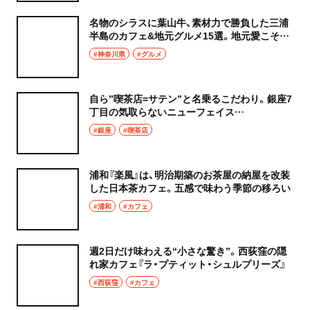
名物のシラスに葉山牛、素材力で勝負した三浦
半島のカフェ&地元グルメ15選。地元愛こそが
最大の隠し味です！
#神奈川県
#グルメ
自ら”喫茶店=サテン”と名乗るこだわり。銀座7
丁目の気取らないニューフェイス
『310.COFFEE（さとうこーひー）』
#銀座
#喫茶店
浦和『楽風』は、明治期築のお茶屋の納屋を改装
した日本茶カフェ。五感で味わう季節の移ろい
#浦和
#カフェ
週2日だけ味わえる“小さな驚き”。西荻窪の隠
れ家カフェ『ラ・プティット・シュルプリーズ』
#西荻窪
#カフェ