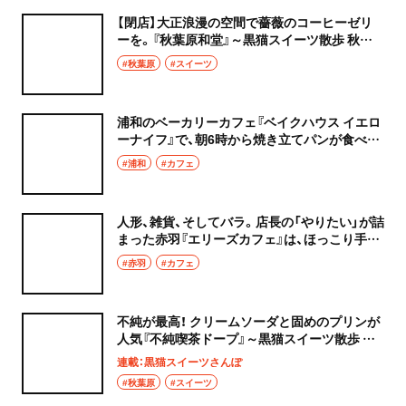
【閉店】大正浪漫の空間で薔薇のコーヒーゼリ
ーを。『秋葉原和堂』～黒猫スイーツ散歩 秋葉
原編⑥～
#秋葉原
#スイーツ
浦和のベーカリーカフェ『ベイクハウス イエロ
ーナイフ』で、朝6時から焼き立てパンが食べら
れる幸せを
#浦和
#カフェ
人形、雑貨、そしてバラ。店長の「やりたい」が詰
まった赤羽『エリーズカフェ』は、ほっこり手作
りのおもちゃ箱
#赤羽
#カフェ
不純が最高！ クリームソーダと固めのプリンが
人気『不純喫茶ドープ』～黒猫スイーツ散歩 秋
葉原編⑤～
連載：黒猫スイーツさんぽ
#秋葉原
#スイーツ