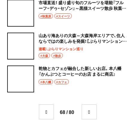
市場直送！ 盛り盛り旬のフルーツを堪能『フル
ーフ・デゥ・セゾン』～黒猫スイーツ散歩 秋葉原
編④～
#秋葉原
#スイーツ
山あり海ありの大森～大森海岸エリアで、住人
ならではの楽しみを発掘！【ぶらりマンション巡
り】
連載：ぶらりマンション巡り
#大森
#散歩
乾物とカフェが融合した新しいお店。本八幡
『かんぶつとコーヒーのお店 まるに商店』
#本八幡
#カフェ
68 / 80