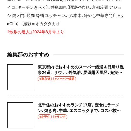
イロ、キッチンきらく）、井島加恵（阿波や壱兆、京都冷麺 アジョ
シ 虎ノ門、焼肉 冷麺 ユッチャン。 六本木、冷やし中華専門店 Hiy
aChu） 撮影＝オカダタカオ
『散歩の達人』2024年8月号より
編集部のおすすめ
東京都内でおすすめのスーパー銭湯＆日帰り温
泉24選。サウナ、外気浴、展望露天風呂、充実の
癒やし空間へ
#東京都
#スーパー銭湯
北千住のおすすめランチ17店。定食にラーメ
ン、焼き肉、中華、エスニックまで、コスパ抜群
な店もおしゃれな店も網羅してご紹介！
#北千住
#ランチ