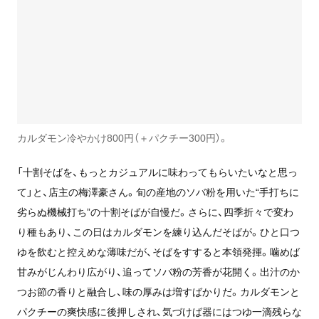
カルダモン冷やかけ800円（＋パクチー300円）。
「十割そばを、もっとカジュアルに味わってもらいたいなと思っ
て」と、店主の梅澤豪さん。旬の産地のソバ粉を用いた“手打ちに
劣らぬ機械打ち”の十割そばが自慢だ。さらに、四季折々で変わ
り種もあり、この日はカルダモンを練り込んだそばが。ひと口つ
ゆを飲むと控えめな薄味だが、そばをすすると本領発揮。噛めば
甘みがじんわり広がり、追ってソバ粉の芳香が花開く。出汁のか
つお節の香りと融合し、味の厚みは増すばかりだ。カルダモンと
パクチーの爽快感に後押しされ、気づけば器にはつゆ一滴残らな