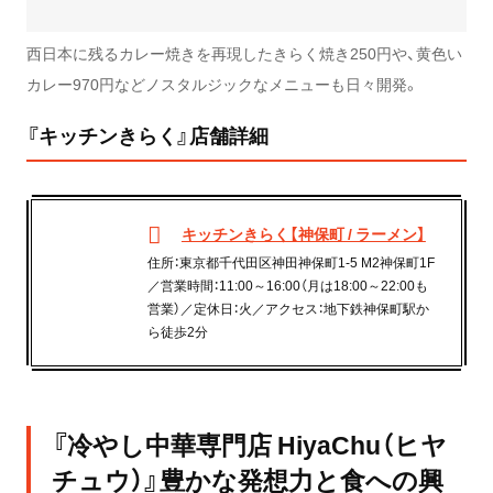
西日本に残るカレー焼きを再現したきらく焼き250円や、黄色い
カレー970円などノスタルジックなメニューも日々開発。
『キッチンきらく』店舗詳細
キッチンきらく【神保町 / ラーメン】
住所：東京都千代田区神田神保町1-5 M2神保町1F
／営業時間：11:00～16:00（月は18:00～22:00も
営業）／定休日：火／アクセス：地下鉄神保町駅か
ら徒歩2分
『冷やし中華専門店 HiyaChu（ヒヤ
チュウ）』豊かな発想力と食への興