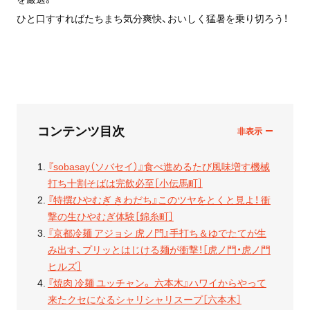
ひと口すすればたちまち気分爽快、おいしく猛暑を乗り切ろう！
コンテンツ目次
『sobasay（ソバセイ）』食べ進めるたび風味増す機械
打ち十割そばは完飲必至［小伝馬町］
『特撰ひやむぎ きわだち』このツヤをとくと見よ！ 衝
撃の生ひやむぎ体験［錦糸町］
『京都冷麺 アジョシ 虎ノ門』手打ち＆ゆでたてが生
み出す、プリッとはじける麺が衝撃！［虎ノ門・虎ノ門
ヒルズ］
『焼肉 冷麺 ユッチャン。 六本木』ハワイからやって
来たクセになるシャリシャリスープ［六本木］