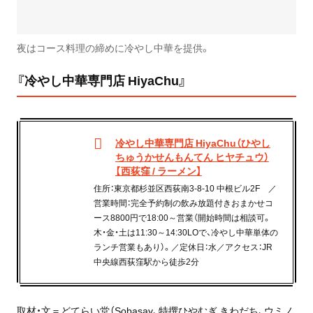
夜はコース料理の締めに冷やし中華を提供。
『冷やし中華専門店 HiyaChu』
冷やし中華専門店 HiyaChu（ひやし
ちゅうかせんもんてん ヒヤチュウ）
【西荻窪 / ラーメン】
住所：東京都杉並区西荻南3-8-10 中根ビル2F ／
営業時間：完全予約制の飲み放題付きおまかせコ
ース8800円で18:00～営業（開始時間は相談可。
木・金・土は11:30～14:30LOで、冷やし中華単体の
ランチ営業もあり）。／定休日：水／アクセス：JR
中央線西荻窪駅から徒歩2分
取材・文＝どてらい堂（Sobasay、特撰ひやむぎ きわだち、ウミノ