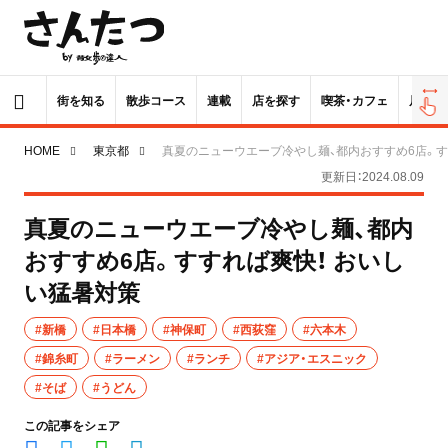
街を知る
散歩コース
連載
店を探す
喫茶・カフェ
居酒屋
HOME
東京都
真夏のニューウエーブ冷やし麺、都内おすすめ6店。す
更新日：2024.08.09
真夏のニューウエーブ冷やし麺、都内
おすすめ6店。すすれば爽快！ おいし
い猛暑対策
#新橋
#日本橋
#神保町
#西荻窪
#六本木
#錦糸町
#ラーメン
#ランチ
#アジア・エスニック
#そば
#うどん
この記事をシェア