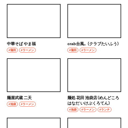
グルメ
群馬県
モーニング
前橋
食べ歩き
高崎
中華そば やま福
crab台風。（クラブたいふう）
ランチ
#蒲田
#ラーメン
#蒲田
#ラーメン
埼玉県
カレー
草加・越谷・春日部
テイクアウト
草加
野菜料理
越谷
海鮮
麺屋武蔵 二天
麺処 花田 池袋店（めんどころ
はなだ いけぶくろてん）
春日部
#池袋
#ラーメン
鍋
#池袋
#ラーメン
#ランチ
大宮・浦和
ご当地グルメ