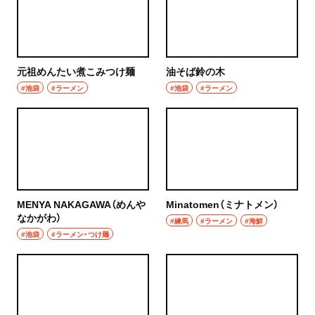
浦和
居酒屋・バー
大宮
居酒屋
所沢・狭山・入間・飯能
元祖めんたい煮こみつけ麺
油そば鈴の木
バー
#池袋
#ラーメン
#池袋
#ラーメン
飯能
日本酒
所沢
焼酎
入間
立ち飲み
狭山
MENYA NAKAGAWA（めんや
Minatomen（ミナトメン）
せんべろ
なかがわ）
#練馬
#ラーメン
#海鮮
川越・朝霞・ふじみ野・志木
#池袋
#ラーメン・つけ麺
ビール
川越
ワイン
秩父・長瀞・三峰口
地酒