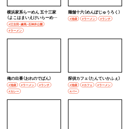
焼き鳥
市川
横浜家系らーめん 五十三家
麺舗十六（めんぽじゅうろく）
天ぷら
（よこはまいえけいらーめん
#池袋
#ラーメン
#ランチ
本八幡
いそみや）
#江古田・練馬・石神井公園
おでん
#ラーメン
柏・松戸・流山
もつ焼き
流山
うなぎ
我孫子
食堂
柏
俺の出番（おれのでばん）
探偵カフェ（たんていかふぇ）
洋食・西洋料理
#池袋
#ラーメン
#ランチ
#池袋
#カフェ
#ラーメン
松戸
#カレー
#バー
パスタ
成田・佐倉・佐原・富里
洋食
東京都
オムライス
椎名町・東長崎・要町・千川