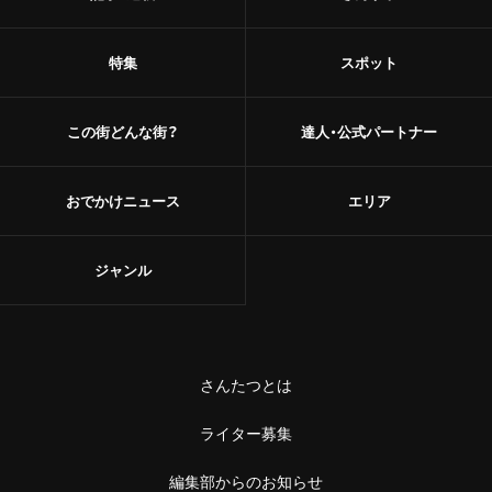
甘味
浅草
和菓子
特集
スポット
御徒町
あんこ
この街どんな街？
達人・公式パートナー
鶯谷
かき氷
赤羽・十条・王子
おでかけニュース
エリア
お茶
赤羽
台湾茶
ジャンル
王子
ショップ
十条
スーパー
さんたつとは
中野・高円寺・阿佐ケ谷
古着
ライター募集
高円寺
お土産・手土産
編集部からのお知らせ