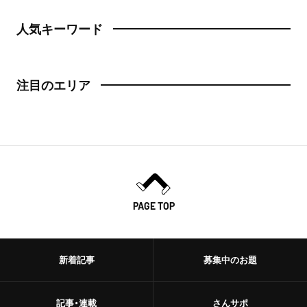
日本橋
人気キーワード
トースト
人形町
スイーツ・甘味
神田・神保町・秋葉原
注目のエリア
スイーツ
神田
ケーキ
神保町
パフェ
秋葉原
パンケーキ
御茶ノ水
PAGE TOP
プリン
水道橋
ホットケーキ
新着記事
募集中のお題
上野・浅草
フルーツサンド
上野
記事・連載
さんサポ