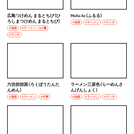
秩父
ウイスキー
広島つけめん まるとちび（ひ
Hulu-lu（ふるる）
上尾・久喜・熊谷
ろしまつけめん まるとちび）
#池袋
#ラーメン
#ランチ
ホッピー
#池袋
#ラーメン・つけ麺
千葉県
#ランチ
サワー
野田
カクテル
千葉・船橋・津田沼
和食・郷土料理
千葉
定食
六坊担担面（ろくぼうたんた
ラーメン三原色（らーめんさ
船橋
んめん）
んげんしょく）
寿司
#池袋
#ラーメン
#中華
#池袋
#ラーメン
#ランチ
津田沼
とんかつ
習志野
和食
市川・本八幡