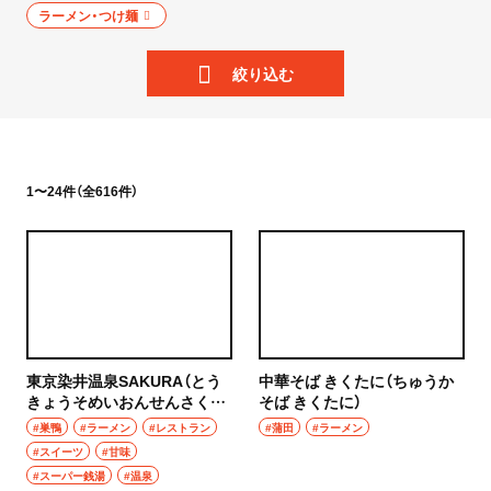
ニュース
ラーメン・つけ麺
岩手県
散歩
絞り込む
宮城県
街歩き
秋田県
散歩コース
山形県
1〜24件（全616件）
喫茶・カフェ
福島県
カフェ
茨城県
喫茶店
つくば
コーヒー
東京染井温泉SAKURA（とう
中華そば きくたに（ちゅうか
守谷
きょうそめいおんせんさく
そば きくたに）
ラーメン・つけ麺
ら）
#巣鴨
#ラーメン
#レストラン
#蒲田
#ラーメン
取手
#スイーツ
#甘味
ラーメン
#スーパー銭湯
#温泉
栃木県