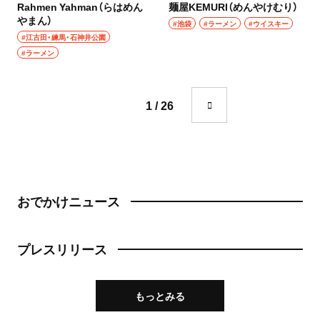
Rahmen Yahman（らはめん
成城学園前
麺屋KEMURI（めんやけむり）
やまん）
町中華
#池袋
#ラーメン
#ウイスキー
#江古田・練馬・石神井公園
東京駅・丸の内・八重洲
台湾料理
#ラーメン
東京駅
タイ料理
1 / 26
八重洲
焼肉
銀座
餃子
有楽町・新橋・日比谷・汐留
そば・うどん
おでかけニュース
日比谷
そば
有楽町
プレスリリース
うどん
新橋
パン
もっとみる
日本橋・人形町
サンドイッチ