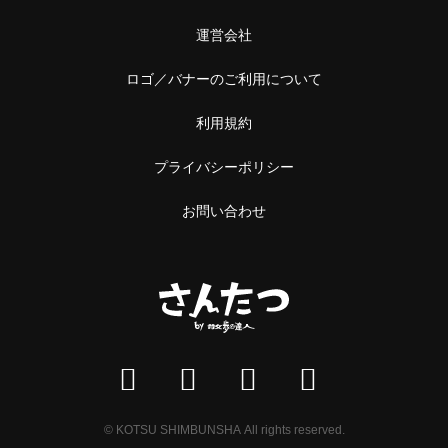
中野
本屋
運営会社
阿佐ケ谷
雑貨
ロゴ／バナーのご利用について
浅草橋・蔵前
施設
利用規約
浅草橋
温泉・銭湯・サウナ
プライバシーポリシー
蔵前
サウナ
お問い合わせ
恵比寿・中目黒
スーパー銭湯
恵比寿
銭湯
中目黒
温泉
立石・堀切
神社・寺
立石
© KOTSU SHIMBUNSHA All rights reserved.
神社