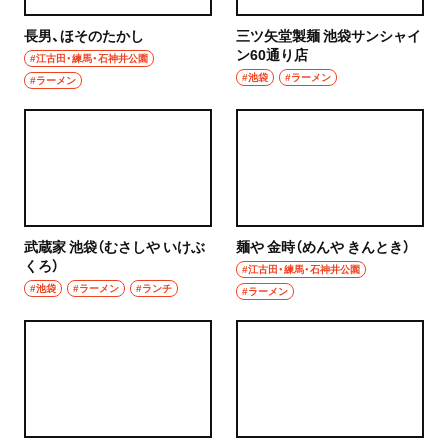
ハンバーグ
長男、ほそのたかし
三ツ矢堂製麺 池袋サンシャイ
椎名町
ン60通り店
#江古田・練馬・石神井公園
イタリアン
#池袋
#ラーメン
#ラーメン
東長崎
ピザ
要町
フレンチ
千川
スペイン料理
保谷・東久留米・清瀬・秋津
武蔵家 池袋（むさしや いけぶ
麺や 金時（めんや きんとき）
パエリヤ
くろ）
#江古田・練馬・石神井公園
経堂・千歳船橋・祖師ヶ谷大蔵・成城学園前
#池袋
#ラーメン
#ランチ
レストラン
#ラーメン
経堂
ナポリタン
千歳船橋
アジア・エスニック
祖師ヶ谷大蔵
中華