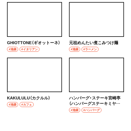
GHIOTTONE（ギオットーネ）
元祖めんたい煮こみつけ麺
#池袋
#イタリアン
#池袋
#ラーメン
KAKULULU（カクルル）
ハンバーグ・ステーキ宮崎亭
（ハンバーグステーキミヤザ
#池袋
#カフェ
キテイ）
#池袋
#ハンバーグ