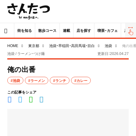
街を知る
散歩コース
連載
店を探す
喫茶・カフェ
居酒屋
HOME
東京都
池袋・早稲田・高田馬場・目白
池袋
俺の出
池袋 / ラーメン・つけ麺
更新日：2026.04.27
俺の出番
#池袋
#ラーメン
#ランチ
#カレー
この記事をシェア