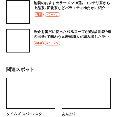
池袋のおすすめラーメン18選。コッテリ系から
上品系、変化系などバラエティゆたかに紹介し
ます！
#池袋
#ラーメン
魚介を贅沢に使った和風スープが絶品！池袋『俺
の出番』で味わう元寿司職人が編み出したラー
メン。
#池袋
#ラーメン
関連スポット
タイムズ スパ・レスタ
あんぷく