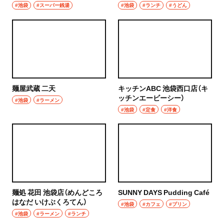
#池袋
#スーパー銭湯
#池袋
#ランチ
#うどん
麺屋武蔵 二天
キッチンABC 池袋西口店（キ
ッチンエービーシー）
#池袋
#ラーメン
#池袋
#定食
#洋食
麺処 花田 池袋店（めんどころ
SUNNY DAYS Pudding Café
はなだ いけぶくろてん）
#池袋
#カフェ
#プリン
#池袋
#ラーメン
#ランチ