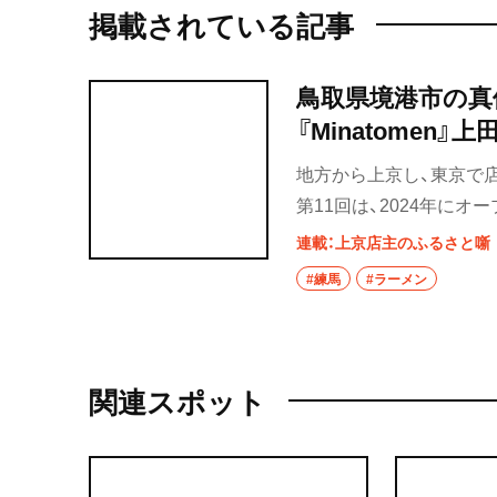
掲載されている記事
鳥取県境港市の真
『Minatomen』
地方から上京し、東京で
第11回は、2024年にオ
んだ。鳥取県境港市出身
連載：上京店主のふるさと噺
を始めた経緯とは？
#練馬
#ラーメン
関連スポット