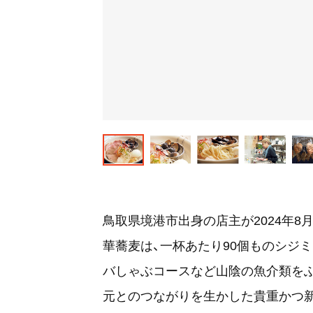
鳥取県境港市出身の店主が2024年
華蕎麦は、一杯あたり90個ものシジ
バしゃぶコースなど山陰の魚介類を
元とのつながりを生かした貴重かつ