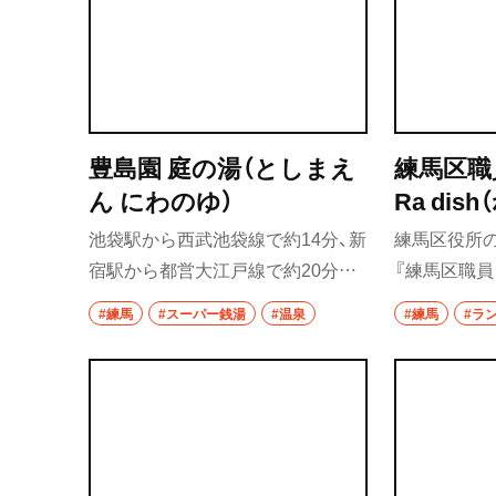
豊島園 庭の湯（としまえ
練馬区職
ん にわのゆ）
Ra di
いんれす
池袋駅から西武池袋線で約14分、新
練馬区役所
っしゅ）
宿駅から都営大江戸線で約20分。
『練馬区職員
『豊島園 庭の湯』は都心からのアク
dish』。“
#練馬
#スーパー銭湯
#温泉
#練馬
#ラ
セスもよい日帰り温泉施設。天然
の人も利用
温泉を注ぐ露天風呂や高濃度炭酸
豚汁定食のほ
泉などがある温浴ゾーンをはじめ、
類。具の形
水着で利用できるバーデゾーンや
り煮込んだ
屋外サウナ、さらに岩盤浴もあり充
ニューだ。
実した施設を誇る。13歳以上限定