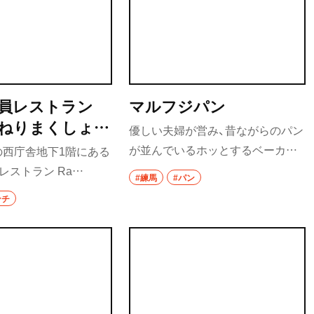
員レストラン
マルフジパン
sh（ねりまくしょく
優しい夫婦が営み、昔ながらのパン
とらん らでぃ
が並んでいるホッとするベーカリ
の西庁舎地下1階にある
ー。どのパンもボリュームがあっ
レストラン Ra
#練馬
#パン
て安いが、中でもおすすめはレーズ
職員レストラン”だが、一般
ンチ
ンがたっぷり入ったぶどうパン。
できる。定食は定番の
すぐ売れてしまうので、見つけたら
か、日替わりが2種
買い！ 基本のコッペパンもふわふわ
がなくなるほどじっく
でボリュームたっぷりだ。
自家製カレーも人気メ