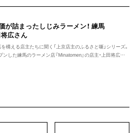
価が詰まったしじみラーメン！ 練馬
上田将広さん
店を構える店主たちに聞く「上京店主のふるさと噺」シリーズ。
ープンした練馬のラーメン店『Minatomen』の店主・上田将広さ
、漁師の経験もある上田さんが、50歳にして上京しラーメン店