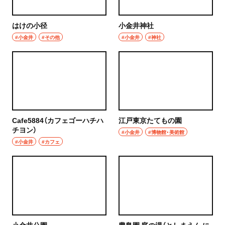
浦和
居酒屋・バー
はけの小径
小金井神社
大宮
居酒屋
#小金井
#その他
#小金井
#神社
所沢・狭山・入間・飯能
バー
飯能
日本酒
所沢
焼酎
入間
Cafe5884（カフェゴーハチハ
江戸東京たてもの園
立ち飲み
チヨン）
#小金井
#博物館・美術館
狭山
#小金井
#カフェ
せんべろ
川越・朝霞・ふじみ野・志木
ビール
川越
ワイン
秩父・長瀞・三峰口
地酒
小金井公園
豊島園 庭の湯（としまえん に