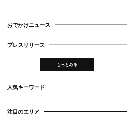
成城学園前
町中華
東京駅・丸の内・八重洲
台湾料理
おでかけニュース
東京駅
タイ料理
プレスリリース
八重洲
焼肉
銀座
餃子
もっとみる
有楽町・新橋・日比谷・汐留
そば・うどん
日比谷
人気キーワード
そば
有楽町
うどん
注目のエリア
新橋
パン
日本橋・人形町
サンドイッチ