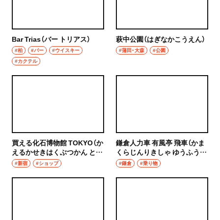
グルメ
群馬県
モーニング
Bar Trias（バー トリアス）
萩中公園（はぎなかこうえん）
前橋
#柏
#バー
#ウイスキー
#蒲田・大森
#公園
食べ歩き
#カクテル
高崎
ランチ
埼玉県
カレー
草加・越谷・春日部
テイクアウト
草加
買える化石博物館 TOKYO（か
鎌倉人力車 有風亭 飛車（かま
野菜料理
えるかせきはくぶつかん とう
くらじんりきしゃ ゆうふうて
越谷
きょう）
い とびぐるま）
#新宿
#ショップ
#鎌倉
#乗り物
海鮮
春日部
鍋
大宮・浦和
ご当地グルメ