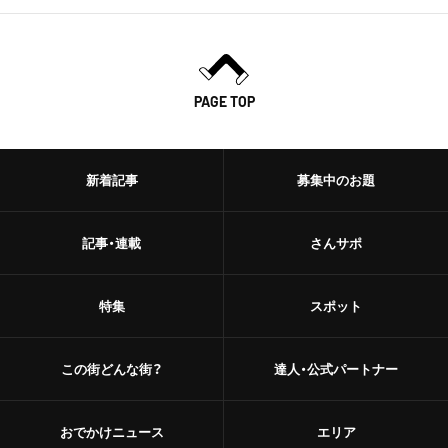
日本橋
トースト
人形町
スイーツ・甘味
PAGE TOP
神田・神保町・秋葉原
スイーツ
神田
ケーキ
新着記事
募集中のお題
神保町
パフェ
記事・連載
さんサポ
秋葉原
パンケーキ
御茶ノ水
特集
スポット
プリン
水道橋
ホットケーキ
この街どんな街？
達人・公式パートナー
上野・浅草
フルーツサンド
おでかけニュース
エリア
上野