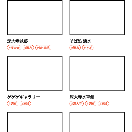
焼き鳥
市川
天ぷら
本八幡
おでん
柏・松戸・流山
深大寺城跡
そば処 湧水
もつ焼き
#深大寺
#調布
#城・城跡
#調布
#そば
流山
うなぎ
我孫子
食堂
柏
洋食・西洋料理
松戸
パスタ
ゲゲゲギャラリー
深大寺水車館
#調布
成田・佐倉・佐原・富里
#施設
#深大寺
#調布
#施設
洋食
東京都
オムライス
椎名町・東長崎・要町・千川