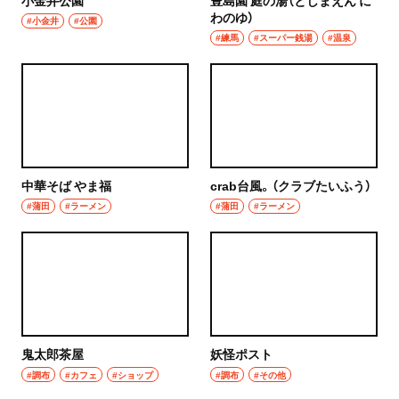
わのゆ）
秩父
#小金井
#公園
ウイスキー
#練馬
#スーパー銭湯
#温泉
上尾・久喜・熊谷
ホッピー
千葉県
サワー
野田
カクテル
千葉・船橋・津田沼
中華そば やま福
crab台風。（クラブたいふう）
和食・郷土料理
#蒲田
#ラーメン
#蒲田
#ラーメン
千葉
定食
船橋
寿司
津田沼
とんかつ
習志野
鬼太郎茶屋
妖怪ポスト
和食
#調布
#カフェ
#ショップ
#調布
#その他
市川・本八幡