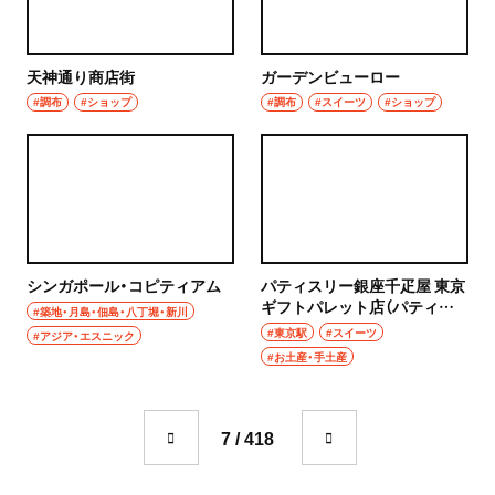
ハンバーグ
椎名町
イタリアン
天神通り商店街
ガーデンビューロー
東長崎
#調布
#ショップ
#調布
#スイーツ
#ショップ
ピザ
要町
フレンチ
千川
スペイン料理
保谷・東久留米・清瀬・秋津
パエリヤ
シンガポール・コピティアム
パティスリー銀座千疋屋 東京
経堂・千歳船橋・祖師ヶ谷大蔵・成城学園前
ギフトパレット店（パティス
#築地・月島・佃島・八丁堀・新川
レストラン
リーぎんざせんびきや とうき
#東京駅
#スイーツ
#アジア・エスニック
ょうギフトパレットてん）
経堂
#お土産・手土産
ナポリタン
千歳船橋
アジア・エスニック
7 / 418
祖師ヶ谷大蔵
中華