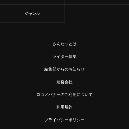
甘味
浅草
ジャンル
和菓子
御徒町
あんこ
鶯谷
かき氷
さんたつとは
赤羽・十条・王子
お茶
ライター募集
赤羽
台湾茶
編集部からのお知らせ
王子
ショップ
運営会社
十条
ロゴ／バナーのご利用について
スーパー
中野・高円寺・阿佐ケ谷
利用規約
古着
高円寺
プライバシーポリシー
お土産・手土産