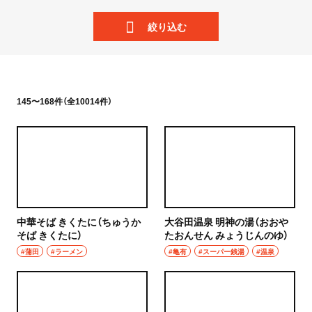
ニュース
岩手県
絞り込む
散歩
宮城県
街歩き
秋田県
散歩コース
145〜168件（全10014件）
山形県
喫茶・カフェ
福島県
カフェ
茨城県
喫茶店
つくば
中華そば きくたに（ちゅうか
大谷田温泉 明神の湯（おおや
コーヒー
そば きくたに）
たおんせん みょうじんのゆ）
守谷
#蒲田
#ラーメン
#亀有
#スーパー銭湯
#温泉
ラーメン・つけ麺
取手
ラーメン
栃木県