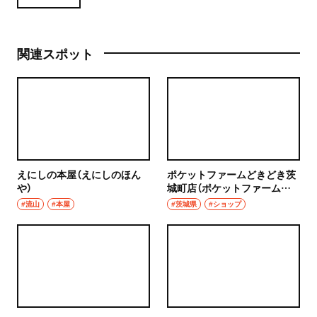
関連スポット
えにしの本屋（えにしのほん
ポケットファームどきどき茨
や）
城町店（ポケットファームど
きどきいばらきまちてん）
#流山
#本屋
#茨城県
#ショップ