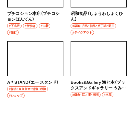
プチコション本店（プチコシ
昭和食品（しょうわしょくひ
ョンほんてん）
ん）
#下北沢
#街歩き
#古着
#築地・月島・佃島・八丁堀・新川
#旅行
#テイクアウト
A＊STAND（エー スタンド）
Books&Gallery 海と本（ブッ
クスアンドギャラリー うみと
#保谷・東久留米・清瀬・秋津
ほん）
#鎌倉・江ノ電・湘南
#本屋
#ショップ