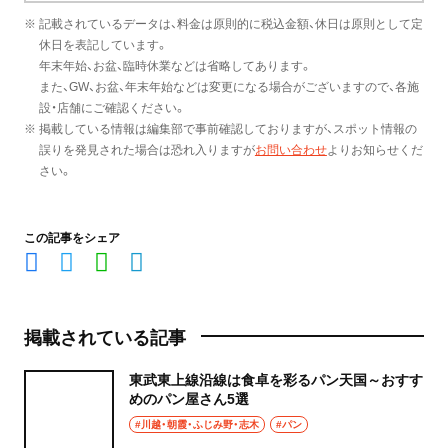
※ 記載されているデータは、料金は原則的に税込金額、休日は原則として定
休日を表記しています。
年末年始、お盆、臨時休業などは省略してあります。
また、GW、お盆、年末年始などは変更になる場合がございますので、各施
設・店舗にご確認ください。
※ 掲載している情報は編集部で事前確認しておりますが、スポット情報の
誤りを発見された場合は恐れ入りますが
お問い合わせ
よりお知らせくだ
さい。
この記事をシェア
掲載されている記事
東武東上線沿線は食卓を彩るパン天国～おすす
めのパン屋さん5選
#川越・朝霞・ふじみ野・志木
#パン