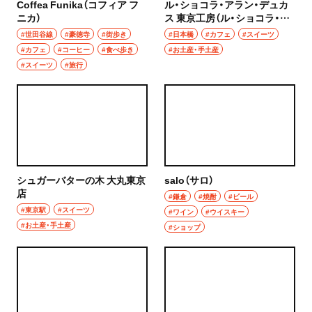
Coffea Funika（コフィア フ
ル・ショコラ・アラン・デュカ
ニカ）
ス 東京工房（ル・ショコラ・ア
ラン・デュカス とうきょうこ
#世田谷線
#豪徳寺
#街歩き
#日本橋
#カフェ
#スイーツ
うぼう）
#カフェ
#コーヒー
#食べ歩き
#お土産・手土産
#スイーツ
#旅行
シュガーバターの木 大丸東京
salo（サロ）
店
#鎌倉
#焼酎
#ビール
#東京駅
#スイーツ
#ワイン
#ウイスキー
#お土産・手土産
#ショップ