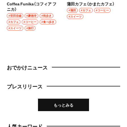
Coffea Funika（コフィア フ
蒲田カフェ（かまたカフェ）
ニカ）
#蒲田
#カフェ
#コーヒー
#世田谷線
#豪徳寺
#街歩き
#スイーツ
#カフェ
#コーヒー
#食べ歩き
#スイーツ
#旅行
おでかけニュース
プレスリリース
もっとみる
人気キーワード