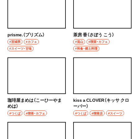
prisme.（プリズム）
茶房 香（さぼう こう）
#茨城県
#カフェ
#流山
#喫茶・カフェ
#スイーツ・甘味
#和食・郷土料理
珈琲屋まめは（こーひーやま
kiss a CLOVER（キッサ クロ
めは）
ーバー）
#つくば
#喫茶・カフェ
#つくば
#喫茶店
#スイーツ