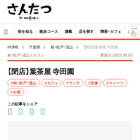
街を知る
散歩コース
連載
店を探す
喫茶・カフェ
居酒屋
HOME
千葉県
柏・松戸・流山
【閉店】葉茶屋 寺田園
柏・松戸・流山 / カフェ
更新日：2023.05.03
【閉店】葉茶屋 寺田園
#柏・松戸・流山
#カフェ
#ランチ
#定食
#スイーツ
#お茶
この記事をシェア