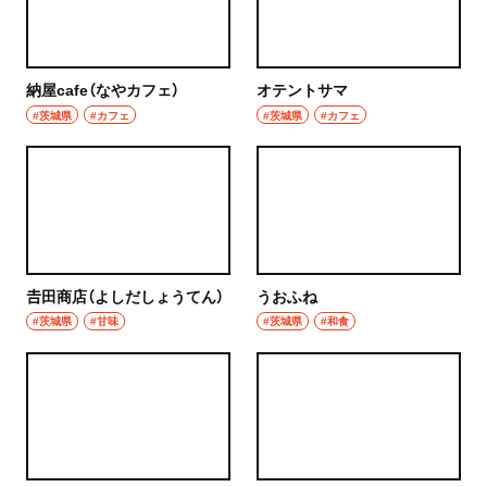
納屋cafe（なやカフェ）
オテントサマ
#茨城県
#カフェ
#茨城県
#カフェ
𠮷田商店（よしだしょうてん）
うおふね
#茨城県
#甘味
#茨城県
#和食