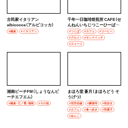
古民家イタリアン
千年一日珈琲焙煎所 CAFE（せ
albicocca（アルビコッカ）
んねんいちじつこーひーばい
せんじょカフェ）
#鎌倉
#イタリアン
#つくば
#カフェ
#コーヒー
#グルメ
#サンドイッチ
#スイーツ
湘南ビーチFM（しょうなんビ
まほろ堂 蒼月（まほろどう そ
ーチエフエム）
うげつ）
#鎌倉・江ノ電・湘南
#その他
#世田谷線
#豪徳寺
#街歩き
#カフェ
#食べ歩き
#和菓子
#あんこ