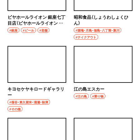
ビヤホールライオン 銀座七丁
昭和食品（しょうわしょくひ
目店（ビヤホールライオン ぎ
ん）
んざななちょうめてん）
#銀座
#ビール
#老舗
#築地・月島・佃島・八丁堀・新川
#テイクアウト
キヨセケヤキロードギャラリ
江の島エスカー
ー
#江の島
#乗り物
#保谷・東久留米・清瀬・秋津
#その他