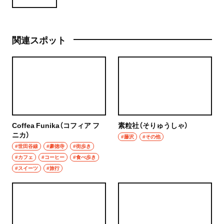
関連スポット
Coffea Funika（コフィア フ
素粒社（そりゅうしゃ）
ニカ）
#藤沢
#その他
#世田谷線
#豪徳寺
#街歩き
#カフェ
#コーヒー
#食べ歩き
#スイーツ
#旅行