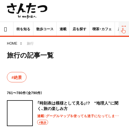
街を知る
散歩コース
連載
店を探す
喫茶・カフェ
居酒屋
HOME
旅行
旅行の記事一覧
#絶景
761〜780件（全790件）
「時刻表は模様として見る」!? “地理人”に聞
く、旅の楽しみ方
連載：グーグルマップを使っても迷子になってしまうあなたへ
#散歩