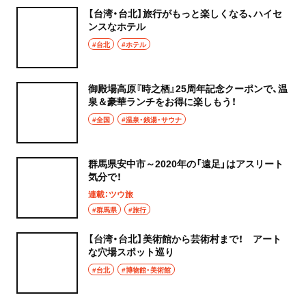
【台湾・台北】旅行がもっと楽しくなる、ハイセ
ンスなホテル
#台北
#ホテル
御殿場高原『時之栖』25周年記念クーポンで、温
泉＆豪華ランチをお得に楽しもう！
#全国
#温泉・銭湯・サウナ
群馬県安中市～2020年の「遠足」はアスリート
気分で！
連載：ツウ旅
#群馬県
#旅行
【台湾・台北】美術館から芸術村まで！ アート
な穴場スポット巡り
#台北
#博物館・美術館