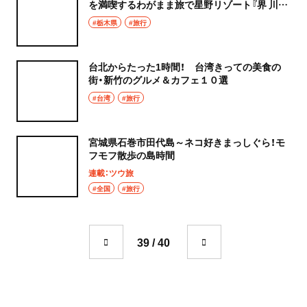
を満喫するわがまま旅で星野リゾート『界 川
治』へ
#栃木県
#旅行
台北からたった1時間！ 台湾きっての美食の
街・新竹のグルメ＆カフェ１０選
#台湾
#旅行
宮城県石巻市田代島～ネコ好きまっしぐら！モ
フモフ散歩の島時間
連載：ツウ旅
#全国
#旅行
39 / 40