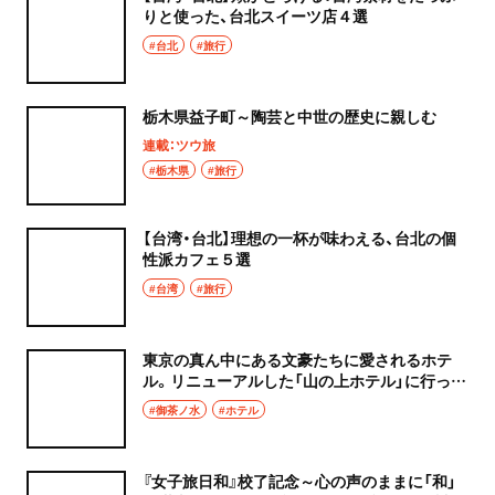
りと使った、台北スイーツ店４選
#台北
#旅行
栃木県益子町～陶芸と中世の歴史に親しむ
連載：ツウ旅
#栃木県
#旅行
【台湾・台北】理想の一杯が味わえる、台北の個
性派カフェ５選
#台湾
#旅行
東京の真ん中にある文豪たちに愛されるホテ
ル。リニューアルした「山の上ホテル」に行って
みた！
#御茶ノ水
#ホテル
『女子旅日和』校了記念～心の声のままに「和」