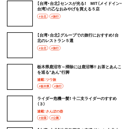
【台湾・台北】センスが光る！ MIT（メイドイン・
台湾）の乙なおみやげを買える５店
#台北
#旅行
【台湾・台北】グループでの旅行におすすめ！台
北のレストラン５選
#台北
#旅行
栃木県鹿沼市～掃除には鹿沼箒!! お茶とあんこ
を巡る”あん”行脚
連載：ツウ旅
#栃木県
#旅行
ライダー危機一髪！ 十二支ライダーのすすめ
（３）
連載：さんぽの壺
#全国
#公園