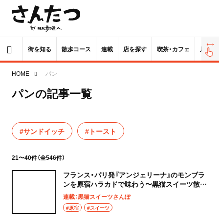
街を知る
散歩コース
連載
店を探す
喫茶・カフェ
居酒屋
HOME
パン
パンの記事一覧
#サンドイッチ
#トースト
21〜40件（全546件）
フランス・パリ発『アンジェリーナ』のモンブラ
ンを原宿ハラカドで味わう〜黒猫スイーツ散歩
原宿表参道編36〜
連載：黒猫スイーツさんぽ
#原宿
#スイーツ