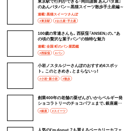
東京駅で行列ができる『岡田謹製 あんバタ屋』
のあんバタパン～黒猫スイーツ散歩手土産編～
連載：黒猫スイーツさんぽ
#東京駅
#お土産・手土産
100歳の常連さんも。西荻窪『ANSEN』の、“あ
の頃の贅沢な菓子パン”の独特な魅力
連載：全国 町のパン屋図鑑
#西荻窪
#パン
小岩ノスタルジーさんぽのおすすめ6スポッ
ト。このときめき、とまらないっ！
#小岩・新小岩
#散歩
創業400年の老舗の粟ぜんざいからベルギー発
ショコラトリーのチョコパフェまで、銀座厳選
スイーツ4選～黒猫スイーツ散歩 銀座編まとめ
#銀座
#スイーツ
～
人気のI’m donut ？も買えるベーカリーカフェ