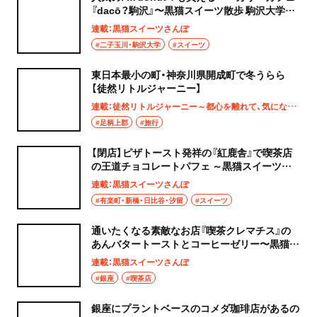
『dacō？駒沢』〜黒猫スイーツ散歩 駒沢大学編
1〜
連載：黒猫スイーツさんぽ
#二子玉川・駒沢大学
#スイーツ
東日本最小の町・神奈川県開成町で冬うらら
【徒然リトルジャーニー】
連載：徒然リトルジャーニー～都心を離れて、気になる土地へ
#足柄上郡
#旅行
【閉店】ピザトースト発祥の『紅鹿舎』で喫茶店
の王道チョコレートパフェ ～黒猫スイーツ散
歩 日比谷・有楽町編①～
連載：黒猫スイーツさんぽ
#有楽町・新橋・日比谷・汐留
#スイーツ
通いたくなる素敵なお店『喫茶クレマチス』の
あんバタートーストとコーヒーゼリー〜黒猫ス
イーツ散歩 銀座編20〜
連載：黒猫スイーツさんぽ
#銀座
#喫茶店
銀座にプラントベースのコメダ珈琲店があるの