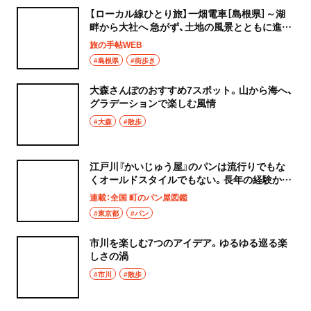
【ローカル線ひとり旅】一畑電車［島根県］～湖
畔から大社へ 急がず、土地の風景とともに進む
「ばたでん」
旅の手帖WEB
#島根県
#街歩き
大森さんぽのおすすめ7スポット。山から海へ、
グラデーションで楽しむ風情
#大森
#散歩
江戸川『かいじゅう屋』のパンは流行りでもな
くオールドスタイルでもない。長年の経験から
生まれたちょうどいいおいしさ
連載：全国 町のパン屋図鑑
#東京都
#パン
市川を楽しむ7つのアイデア。ゆるゆる巡る楽
しさの渦
#市川
#散歩