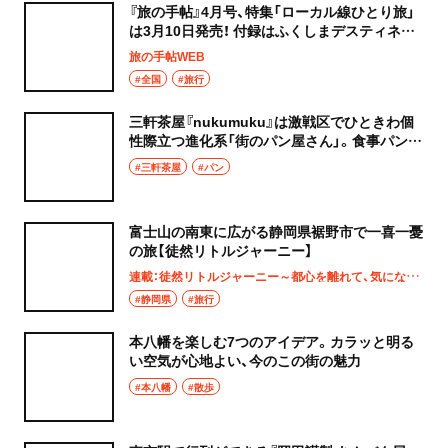
『旅の手帖』4月号、特集「ローカル線ひとり旅」
は3月10日発売！ 付録はふくしまデスティネー
ションキャンペーンガイドブック
旅の手帖WEB
#全国
#旅行
三軒茶屋『nukumuku』は激戦区でひときわ個
性際立つ進化系「街のパン屋さん」。食事パンか
らスイーツ系までずらり！
#三軒茶屋
#パン
富士山の南東に広がる静岡県裾野市で一喜一憂
の旅【徒然リトルジャーニー】
連載：徒然リトルジャーニー～都心を離れて、気になる土地へ
#静岡県
#旅行
本八幡を楽しむ7つのアイデア。カラッと明る
い空気が心地よい、今のこの街の魅力
#本八幡
#散歩