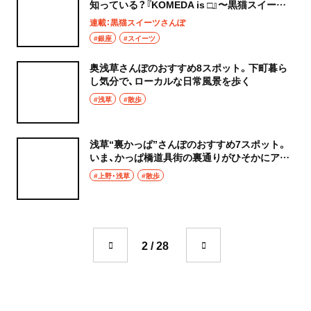
知っている？『KOMEDA is □』〜黒猫スイーツ
散歩 銀座編18〜
連載：黒猫スイーツさんぽ
#銀座
#スイーツ
奥浅草さんぽのおすすめ8スポット。下町暮ら
し気分で、ローカルな日常風景を歩く
#浅草
#散歩
浅草“裏かっぱ”さんぽのおすすめ7スポット。
いま、かっぱ橋道具街の裏通りがひそかにアツ
い
#上野・浅草
#散歩
2 / 28