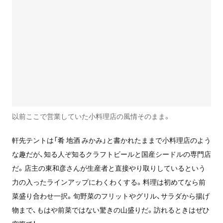
以前ここで営業していた小料理店の風情そのまま。
軒先テントは「肴 地酒 みかみ」と書かれたままで小料理店のよう
な趣だが、知る人ぞ知るクラフトビールと国産シードルの専門店
だ。店主の東和彦さんが生産者と直接やり取りしているという
力の入ったラインアップにわくわくする。料理は初めてなら前
菜盛り合わせ一択。旬野菜のフリットやグリル、サラダから揚げ
物まで、もはや前菜ではない驚きの山盛りだ。訪れるときはぜひ