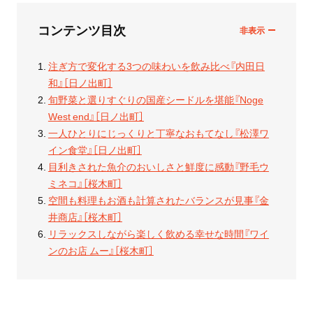
コンテンツ目次
注ぎ方で変化する3つの味わいを飲み比べ『内田日
和』［日ノ出町］
旬野菜と選りすぐりの国産シードルを堪能『Noge
West end』［日ノ出町］
一人ひとりにじっくりと丁寧なおもてなし『松澤ワ
イン食堂』［日ノ出町］
目利きされた魚介のおいしさと鮮度に感動『野毛ウ
ミネコ』［桜木町］
空間も料理もお酒も計算されたバランスが見事『金
井商店』［桜木町］
リラックスしながら楽しく飲める幸せな時間『ワイ
ンのお店 ムー』［桜木町］