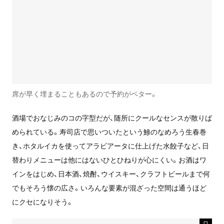
席が早く埋まることもあるので予約がベター。
酒場でおなじみのコの字型だが、随所にクールなセンスが散りば
められている。寿司店で思いついたという鯵のなめろう生春巻
き、ホタルイカを使ってアラビアータに仕上げた水餃子など、日
替わりメニューは他にはないひとひねりが心にくい。お酒はワ
インをはじめ、日本酒、焼酎、ウイスキー、クラフトビールまで何
でもそろう懐の広さ。いろんな要素が混ざった空間は通うほど
にクセになりそう。