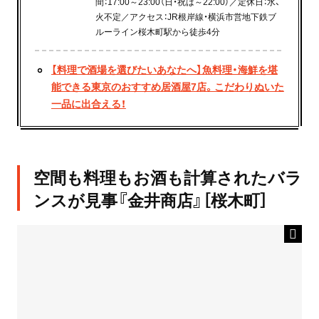
間：17:00～23:00（日・祝は～22:00）／定休日：水、
火不定／アクセス：JR根岸線・横浜市営地下鉄ブ
ルーライン桜木町駅から徒歩4分
【料理で酒場を選びたいあなたへ】魚料理・海鮮を堪
能できる東京のおすすめ居酒屋7店。こだわりぬいた
一品に出合える！
空間も料理もお酒も計算されたバラ
ンスが見事『金井商店』［桜木町］