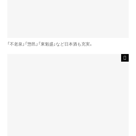
「不老泉」「惣邑」「東魁盛」など日本酒も充実。