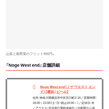
山菜と春野菜のフリット990円。
『Noge West end』店舗詳細
Noge West end（ノゲ ウエスト エン
ド）【横浜 / ビール】
住所：神奈川県横浜市中区宮川町2-16／営業時間：
18:00～23:00（土・日・祝は16:00～）／定休日：木
／アクセス：京浜急行電鉄本線日ノ出町駅から徒