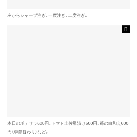
左からシャープ注ぎ、一度注ぎ、二度注ぎ。
本日のポテサラ600円、トマト土佐酢漬け500円、苺の白和え600
円（季節替わり）など。