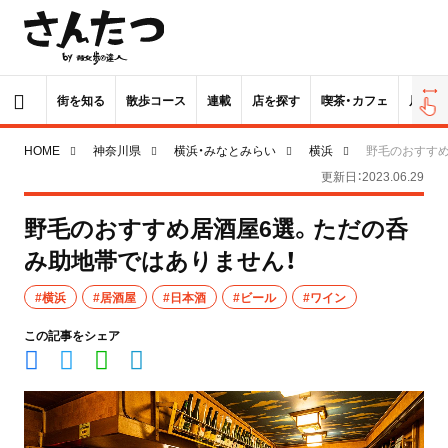
街を知る
散歩コース
連載
店を探す
喫茶・カフェ
居酒屋
HOME
神奈川県
横浜・みなとみらい
横浜
野毛のおすすめ
更新日：2023.06.29
野毛のおすすめ居酒屋6選。ただの呑
み助地帯ではありません！
#横浜
#居酒屋
#日本酒
#ビール
#ワイン
この記事をシェア