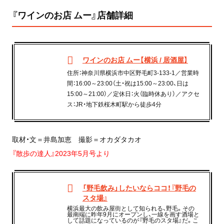
『ワインのお店 ムー』店舗詳細
ワインのお店 ムー【横浜 / 居酒屋】
住所：神奈川県横浜市中区野毛町3-133-1／営業時
間：16:00～23:00（土・祝は15:00～23:00、日は
15:00～21:00）／定休日：火（臨時休あり）／アクセ
ス：JR・地下鉄桜木町駅から徒歩4分
取材・文＝井島加恵 撮影＝オカダタカオ
『散歩の達人』2023年5月号より
「野毛飲み」したいならココ！『野毛の
スタ場』
横浜最大の飲み屋街として知られる、野毛。その
最南端に昨年9月にオープンし、一線を画す酒場と
して話題になっているのが『野毛のスタ場』だ。こ