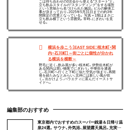
こは待ち合わせの0次会から使える“スタート”と、
立ち飲みスタイルの“スタンディング”をする場所
という意味から名づけられた施設。ビルの解体工
事が決まっており、2025年5月31日までの約3年
間限定の営業となっている。 写真＝1階はまさに
立ち飲み横丁という雰囲気。常時、にぎわいを見
せる。
横浜を歩こう［EAST SIDE：桜木町・関
内・石川町］～街ごとに個性が分かれ
る横浜を横断～
野毛に近く、飲み屋が多い桜木町。伊勢佐木町が
ある関内は買い物客でにぎわう。中華街を通過
し、石川町へ行くと下町に似た空気が強まり、再開
発を経たみなとみらい、北仲には新しい風が吹
く。出かけよう、バラエティに富んだイーストサ
イドへ。
編集部のおすすめ
東京都内でおすすめのスーパー銭湯＆日帰り温
泉24選。サウナ、外気浴、展望露天風呂、充実の