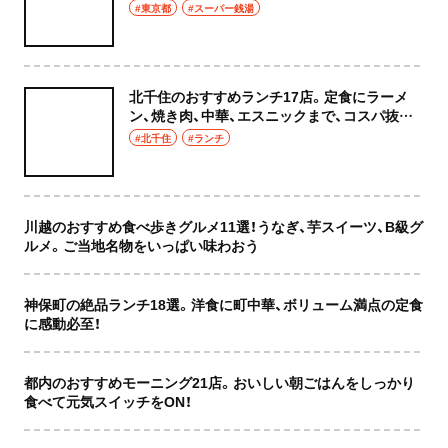
癒やし空間へ
#東京都
#スーパー銭湯
北千住のおすすめランチ17店。定食にラーメ
ン、焼き肉、中華、エスニックまで、コスパ抜群
な店もおしゃれな店も網羅してご紹介！
#北千住
#ランチ
川越のおすすめ食べ歩きグルメ11選！うなぎ、芋スイーツ、B級グ
ルメ。ご当地名物をいっぱい味わおう
神保町の絶品ランチ18選。洋食に町中華、ボリューム満点の定食
に感動必至！
都内のおすすめモーニング21店。おいしい朝ごはんをしっかり
食べて元気スイッチをON！