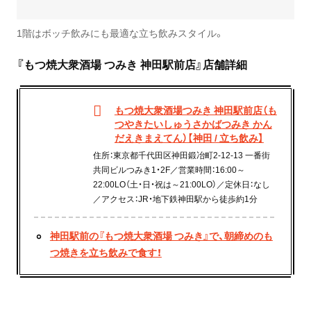
1階はボッチ飲みにも最適な立ち飲みスタイル。
『もつ焼大衆酒場 つみき 神田駅前店』店舗詳細
もつ焼大衆酒場つみき 神田駅前店（も
つやきたいしゅうさかばつみき かん
だえきまえてん）【神田 / 立ち飲み】
住所：東京都千代田区神田鍛冶町2-12-13 一番街
共同ビルつみき1・2F／営業時間：16:00～
22:00LO（土・日・祝は～21:00LO）／定休日：なし
／アクセス：JR・地下鉄神田駅から徒歩約1分
神田駅前の『もつ焼大衆酒場 つみき』で、朝締めのも
つ焼きを立ち飲みで食す！