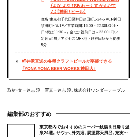
（よな よな びあ わーくす かんだて
ん）【神田 / ビール】
住所：東京都千代田区神田須田町1-24-6 ACN神田
須田町ビル1F／営業時間：16:00～22:30LO（土・
日・祝は11:30～。金・土・祝前日は～23:00LO）／
定休日：無／アクセス：JR・地下鉄神田駅から徒歩
5分
軽井沢直送の各種クラフトビールが堪能できる
『YONA YONA BEER WORKS 神田店』
取材・文＝速志 淳 写真＝速志 淳、株式会社ワンダーテーブル
編集部のおすすめ
東京都内でおすすめのスーパー銭湯＆日帰り温
泉24選。サウナ、外気浴、展望露天風呂、充実の