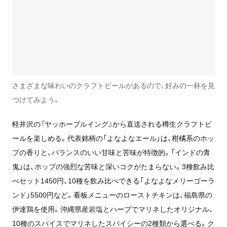
さまざまな味わいのクラフトビールがあるので、好みの一杯を見
つけてみよう。
軽井沢の『ヤッホーブルイング』から直送される樽生クラフトビ
ールを楽しめる。代表銘柄の「よなよなエール」は、柑橘系のホッ
プの香りと、バランスのいい甘味と苦味が特徴的。「インドの青
鬼」は、ホップの強烈な苦味と深いコクがたまらない。3種飲み比
べセット1450円、10種を飲み比べできる「よなよなメリーゴーラ
ンド」5500円など。看板メニューのローストチキンは、福島県の
伊達鶏を使用。沖縄県産岩塩とハーブでマリネしたオリジナル、
10種のスパイスでマリネしたスパイシーの2種類から選べる。ク