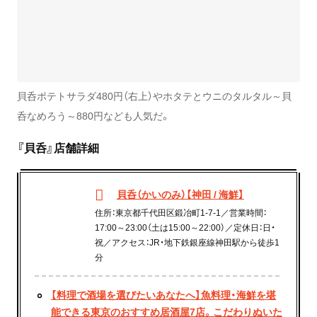
貝呑ポテトサラダ480円（右上）やホタテとウニのタルタル～貝
呑なめろう～880円なども人気だ。
『貝呑』店舗詳細
貝呑（かいのみ）【神田 / 海鮮】
住所：東京都千代田区鍛冶町1-7-1／営業時間：
17:00～23:00（土は15:00～22:00）／定休日：日・
祝／アクセス：JR・地下鉄銀座線神田駅から徒歩1
分
【料理で酒場を選びたいあなたへ】魚料理・海鮮を堪
能できる東京のおすすめ居酒屋7店。こだわりぬいた