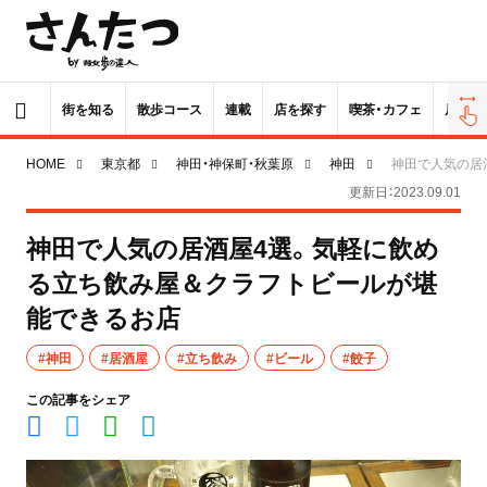
街を知る
散歩コース
連載
店を探す
喫茶・カフェ
居酒屋
HOME
東京都
神田・神保町・秋葉原
神田
神田で人気の居
更新日：2023.09.01
神田で人気の居酒屋4選。気軽に飲め
る立ち飲み屋＆クラフトビールが堪
能できるお店
#神田
#居酒屋
#立ち飲み
#ビール
#餃子
この記事をシェア