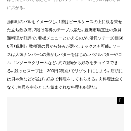
に広がる。
漁師町のバルをイメージし、1階はビールケースの上に板を乗せ
た立ち飲み席、2階は酒樽のテーブル席だ。豊洲市場直送の魚貝
類料理が好評で、看板メニューといえるのが、活貝ソテー10個68
0円（税別）。数種類の貝から好みが選べ、ミックスも可能。ソー
スは人気ナンバー1の焦がしバターをはじめ、バジルバターやゴ
ルゴンゾーラクリームなど、約7種類から好みをチョイスでき
る。残ったスープは＋300円（税別）でリゾットにしよう。店頭に
は貝や魚などが並び、好みで料理をしてもらえる。肉料理は全く
なく、魚貝を中心とした気まぐれな料理も好評だ。