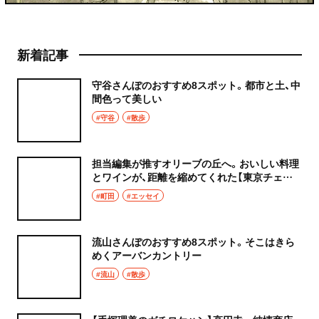
新着記事
守谷さんぽのおすすめ8スポット。都市と土、中
間色って美しい
#守谷
#散歩
担当編集が推すオリーブの丘へ。おいしい料理
とワインが、距離を縮めてくれた【東京チェン
飯diary】
#町田
#エッセイ
流山さんぽのおすすめ8スポット。そこはきら
めくアーバンカントリー
#流山
#散歩