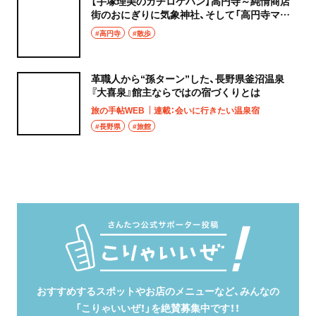
【手塚理美のガチロケハン】高円寺～純情商店
街のおにぎりに気象神社、そして「高円寺マシ
タ」へ！
#高円寺
#散歩
革職人から“孫ターン”した、長野県釜沼温泉
『大喜泉』館主ならではの宿づくりとは
旅の手帖WEB
連載：会いに行きたい温泉宿
#長野県
#旅館
おすすめするスポットやお店のメニューなど、みんなの
「こりゃいいぜ！」を絶賛募集中です！！