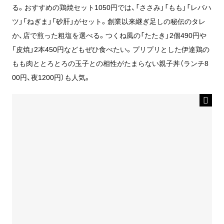
る。おすすめの鶏焼セット1050円では、「ささみ」「もも」「レバハ
ツ」「ねぎま」「砂肝」がセット。創業以来継ぎ足しの秘伝のタレ
か、店で煎った粗塩を選べる。つくね風の「たたき」2個490円や
「皮焼」2本450円などもぜひ食べたい。プリプリとした伊達鶏の
もも肉ととろとろの玉子との相性がたまらない親子丼（ランチ8
00円、夜1200円）も人気。