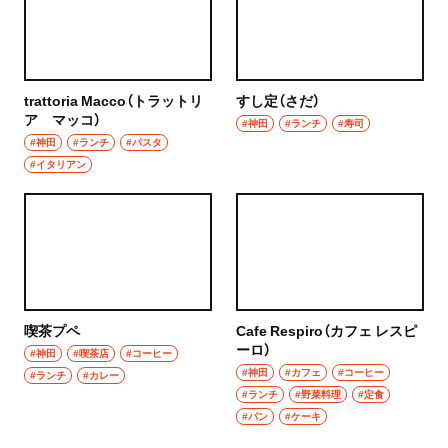
trattoria Macco（トラットリ
すし定（さだ）
ア マッコ）
#神田
#ランチ
#寿司
#神田
#ランチ
#パスタ
#イタリアン
喫茶プペ
Cafe Respiro（カフェ レスピ
ーロ）
#神田
#喫茶店
#コーヒー
#神田
#カフェ
#コーヒー
#ランチ
#カレー
#ランチ
#野菜料理
#定食
#パン
#ケーキ