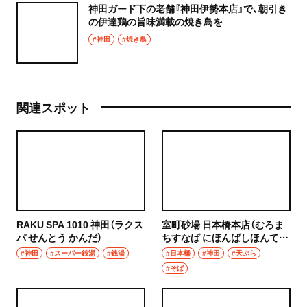
神田ガード下の老舗『神田伊勢本店』で、朝引き
の伊達鶏の旨味満載の焼き鳥を
#神田
#焼き鳥
関連スポット
RAKU SPA 1010 神田（ラクス
室町砂場 日本橋本店（むろま
パ せんとう かんだ）
ちすなば にほんばしほんて
ん）
#神田
#スーパー銭湯
#銭湯
#日本橋
#神田
#天ぷら
#そば