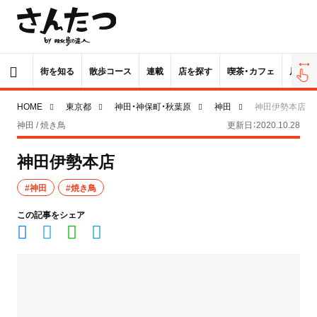
街を知る
散歩コース
連載
店を探す
喫茶・カフェ
居酒屋
HOME
東京都
神田・神保町・秋葉原
神田
神田伊勢本店
神田 / 焼き鳥
更新日：2020.10.28
神田伊勢本店
#神田
#焼き鳥
この記事をシェア