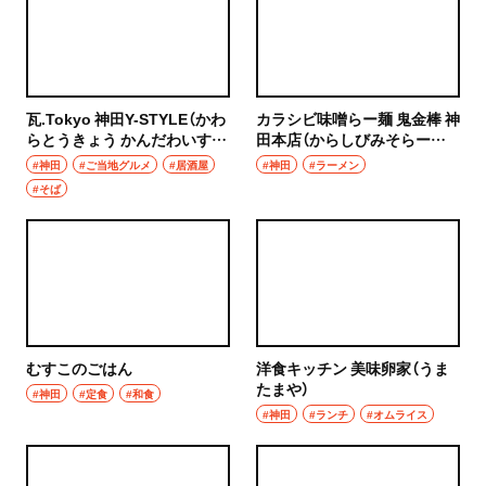
瓦.Tokyo 神田Y-STYLE（かわ
カラシビ味噌らー麺 鬼金棒 神
らとうきょう かんだわいすた
田本店（からしびみそらーめ
いる）
ん きかんぼう かんだほんて
#神田
#ご当地グルメ
#居酒屋
#神田
#ラーメン
ん）
#そば
むすこのごはん
洋食キッチン 美味卵家（うま
たまや）
#神田
#定食
#和食
#神田
#ランチ
#オムライス