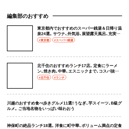
編集部のおすすめ
東京都内でおすすめのスーパー銭湯＆日帰り温
泉24選。サウナ、外気浴、展望露天風呂、充実の
癒やし空間へ
#東京都
#スーパー銭湯
北千住のおすすめランチ17店。定食にラーメ
ン、焼き肉、中華、エスニックまで、コスパ抜群
な店もおしゃれな店も網羅してご紹介！
#北千住
#ランチ
川越のおすすめ食べ歩きグルメ11選！うなぎ、芋スイーツ、B級グ
ルメ。ご当地名物をいっぱい味わおう
神保町の絶品ランチ18選。洋食に町中華、ボリューム満点の定食