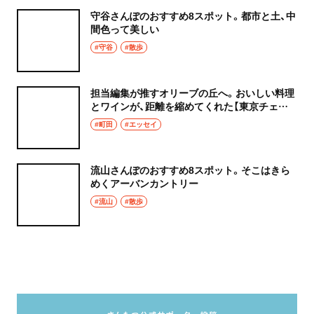
守谷さんぽのおすすめ8スポット。都市と土、中
間色って美しい
#守谷
#散歩
担当編集が推すオリーブの丘へ。おいしい料理
とワインが、距離を縮めてくれた【東京チェン
飯diary】
#町田
#エッセイ
流山さんぽのおすすめ8スポット。そこはきら
めくアーバンカントリー
#流山
#散歩