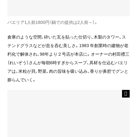
パエリア1人前1800円（鍋での提供は2人前～）。
倉庫のような空間、砕いた瓦を貼った仕切り、木製のタワー、ス
テンドグラスなどが息を呑む美しさ。1983 年創業時の建物が老
朽化で解体され、98年より２号店が本店に。オーナーの村田禮三
（れいぞう）さんが毎朝6時すぎからスープ、具材を仕込むパエリ
アは、米粒が貝、野菜、肉の旨味を吸い込み、香りが鼻腔でグンと
膨らんでいく。