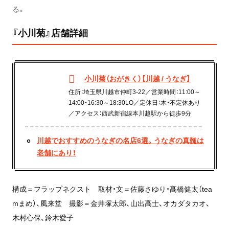
る。
『小川菊』店舗詳細
小川菊（おがきく）【川越 / うなぎ】
住所：埼玉県川越市仲町3-22／営業時間：11:00～
14:00・16:30～18:30LO／定休日：木・不定休あり
／アクセス：西武新宿線本川越駅から徒歩9分
川越でおすすめのうなぎの名店6選。うなぎの真髄は
老舗にあり！
構成＝フラップネクスト 取材・文＝佐藤さゆり・髙橋健太（tea
mまめ）、風来堂 撮影＝金井塚太郎、山出高士、オカダタカオ、
木村心保、鈴木愛子