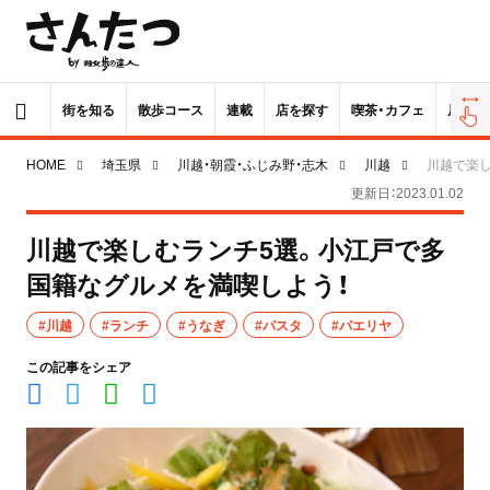
街を知る
散歩コース
連載
店を探す
喫茶・カフェ
居酒屋
HOME
埼玉県
川越・朝霞・ふじみ野・志木
川越
川越で楽し
更新日：2023.01.02
川越で楽しむランチ5選。小江戸で多
国籍なグルメを満喫しよう！
#川越
#ランチ
#うなぎ
#パスタ
#パエリヤ
この記事をシェア