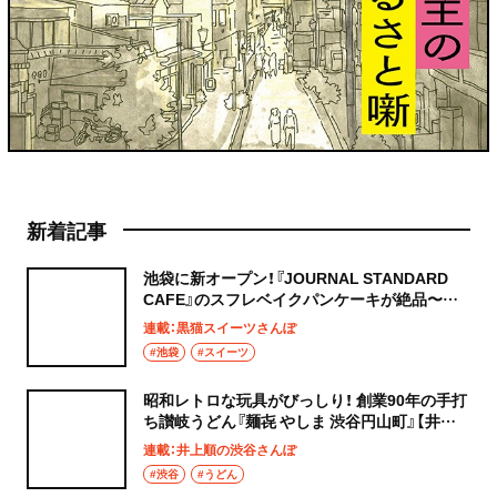
新着記事
池袋に新オープン！『JOURNAL STANDARD
CAFE』のスフレベイクパンケーキが絶品〜黒
猫スイーツ散歩 池袋編5〜
連載：黒猫スイーツさんぽ
#池袋
#スイーツ
昭和レトロな玩具がびっしり！ 創業90年の手打
ち讃岐うどん『麺㐂 やしま 渋谷円山町』【井上
順の渋谷さんぽ】
連載：井上順の渋谷さんぽ
#渋谷
#うどん