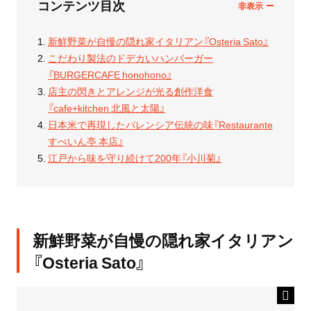
コンテンツ目次
新鮮野菜が自慢の隠れ家イタリアン『Osteria Sato』
こだわり製法のドデカいハンバーガー
『BURGERCAFE honohono』
店主の閃きとアレンジが光る創作洋食
『cafe+kitchen 北風と太陽』
日本米で再現したバレンシア伝統の味『Restaurante
すぺいん亭 本店』
江戸から味を守り続けて200年『小川菊』
新鮮野菜が自慢の隠れ家イタリアン
『Osteria Sato』