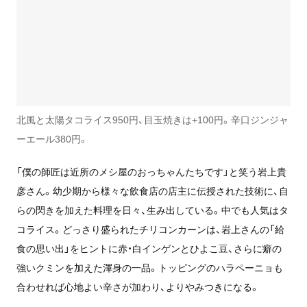
北風と太陽タコライス950円、目玉焼きは+100円。辛口ジンジャ
ーエール380円。
「僕の師匠は近所のメシ屋のおっちゃんたちです」と笑う岩上貴
彦さん。幼少期から様々な飲食店の店主に伝授された技術に、自
らの閃きを加えた料理を日々、生み出している。中でも人気はタ
コライス。どっさり盛られたチリコンカーンは、岩上さんの「給
食の思い出」をヒントに赤・白インゲンとひよこ豆、さらに癖の
強いクミンを加えた渾身の一品。トッピングのハラペーニョも
合わせれば心地よい辛さが加わり、よりやみつきになる。