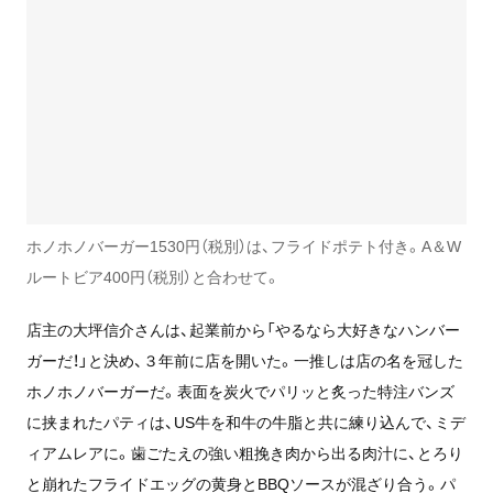
ホノホノバーガー1530円（税別）は、フライドポテト付き。A＆W
ルートビア400円（税別）と合わせて。
店主の大坪信介さんは、起業前から「やるなら大好きなハンバー
ガーだ！」と決め、３年前に店を開いた。一推しは店の名を冠した
ホノホノバーガーだ。表面を炭火でパリッと炙った特注バンズ
に挟まれたパティは、US牛を和牛の牛脂と共に練り込んで、ミデ
ィアムレアに。歯ごたえの強い粗挽き肉から出る肉汁に、とろり
と崩れたフライドエッグの黄身とBBQソースが混ざり合う。パ