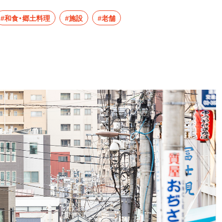
#和食・郷土料理
#施設
#老舗