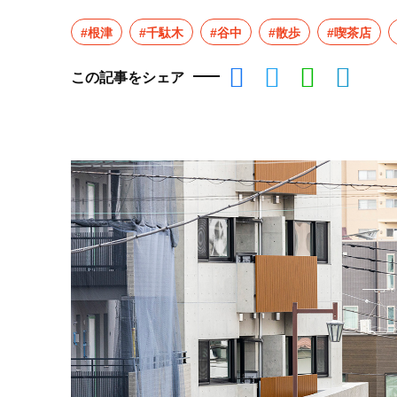
#根津
#千駄木
#谷中
#散歩
#喫茶店
この記事をシェア