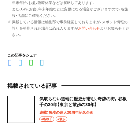
年末年始、お盆、臨時休業などは省略してあります。
また、GW、お盆、年末年始などは変更になる場合がございますので、各施
設・店舗にご確認ください。
※ 掲載している情報は編集部で事前確認しておりますが、スポット情報の
誤りを発見された場合は恐れ入りますが
お問い合わせ
よりお知らせくだ
さい。
この記事をシェア
掲載されている記事
気取らない道端に歴史が潜む、奇跡の街。谷根
千の30年【東京と散歩の30年】
連載：散歩の達人30周年記念企画
#谷根千
#散歩