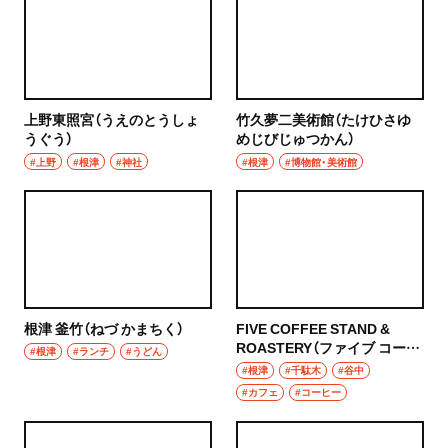
上野東照宮（うえのとうしょ
竹久夢二美術館（たけひさゆ
うぐう）
めじびじゅつかん）
#上野
#根津
#神社
#根津
#博物館・美術館
根津 釜竹（ねづ かまちく）
FIVE COFFEE STAND &
ROASTERY（ファイブ コーヒ
#根津
#ランチ
#うどん
ー スタンド ロースタリー）
#根津
#千駄木
#谷中
#カフェ
#コーヒー