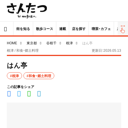
街を知る
散歩コース
連載
店を探す
喫茶・カフェ
居酒屋
HOME
東京都
谷根千
根津
はん亭
根津 / 和食・郷土料理
更新日：2026.05.13
はん亭
#根津
#和食・郷土料理
この記事をシェア