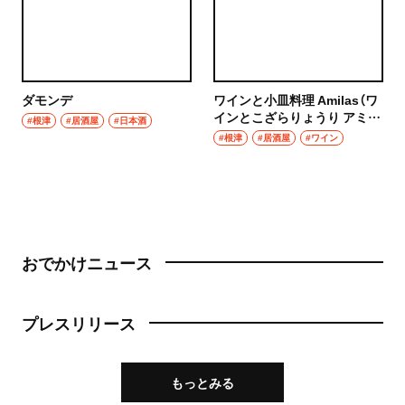
ダモンデ
ワインと小皿料理 Amilas（ワ
インとこざらりょうり アミラ
#根津
#居酒屋
#日本酒
ス）
#根津
#居酒屋
#ワイン
おでかけニュース
プレスリリース
もっとみる