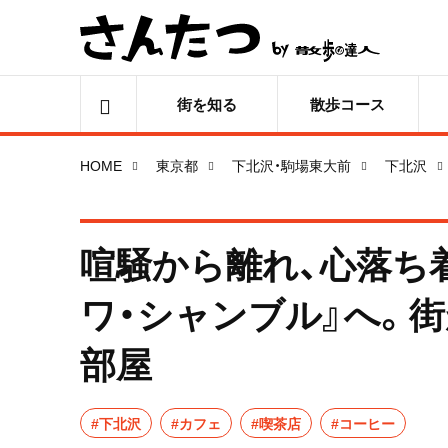
街を知る
散歩コース
HOME
東京都
下北沢・駒場東大前
下北沢
喧騒から離れ、心落ち
ワ・シャンブル』へ。
部屋
#下北沢
#カフェ
#喫茶店
#コーヒー