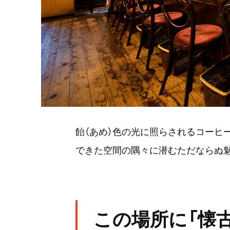
飴（あめ）色の光に照らされるコーヒ
できた空間の隅々に潜むただならぬ魅
この場所に「懐