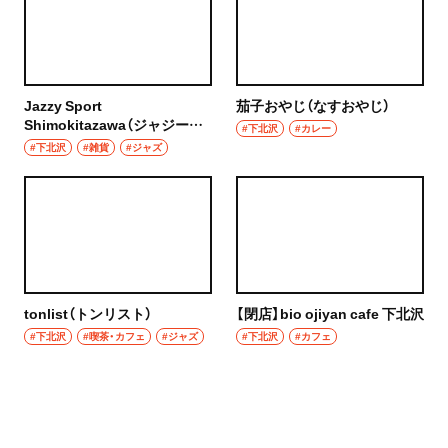
Jazzy Sport
茄子おやじ（なすおやじ）
Shimokitazawa（ジャジース
#下北沢
#カレー
ポーツシモキタザワ）
#下北沢
#雑貨
#ジャズ
tonlist（トンリスト）
【閉店】bio ojiyan cafe 下北沢
#下北沢
#喫茶・カフェ
#ジャズ
#下北沢
#カフェ