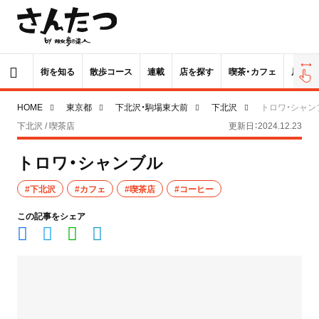
街を知る
散歩コース
連載
店を探す
喫茶・カフェ
居酒屋
HOME
東京都
下北沢・駒場東大前
下北沢
トロワ・シャン
下北沢 / 喫茶店
更新日：2024.12.23
トロワ・シャンブル
#下北沢
#カフェ
#喫茶店
#コーヒー
この記事をシェア