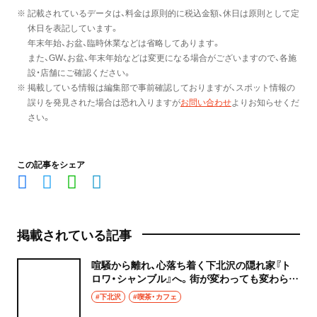
※ 記載されているデータは、料金は原則的に税込金額、休日は原則として定
休日を表記しています。
年末年始、お盆、臨時休業などは省略してあります。
また、GW、お盆、年末年始などは変更になる場合がございますので、各施
設・店舗にご確認ください。
※ 掲載している情報は編集部で事前確認しておりますが、スポット情報の
誤りを発見された場合は恐れ入りますが
お問い合わせ
よりお知らせくだ
さい。
この記事をシェア
掲載されている記事
喧騒から離れ、心落ち着く下北沢の隠れ家『ト
ロワ・シャンブル』へ。街が変わっても変わらな
い部屋
#下北沢
#喫茶・カフェ