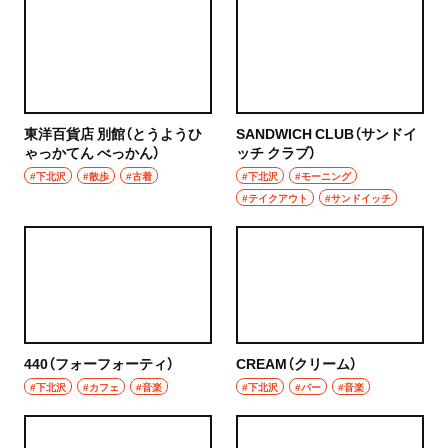
東洋百貨店 別館（とうようひ
SANDWICH CLUB（サンドイ
ゃっかてん べっかん）
ッチ クラブ）
#下北沢
#散歩
#古着
#下北沢
#モーニング
#テイクアウト
#サンドイッチ
440（フォーフォーティ）
CREAM（クリーム）
#下北沢
#カフェ
#音楽
#下北沢
#バー
#音楽