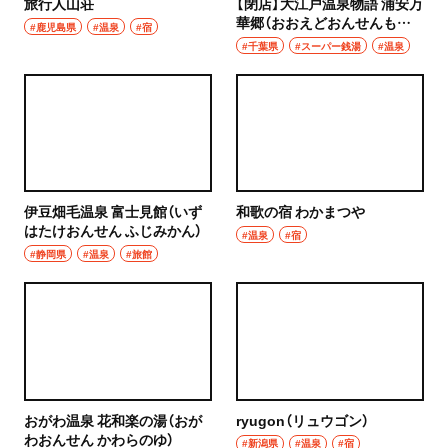
旅行人山荘
【閉店】大江戸温泉物語 浦安万
焼き鳥
華郷（おおえどおんせんもの
#鹿児島県
#温泉
#宿
市川
がたり うらやすまんげきょ
#千葉県
#スーパー銭湯
#温泉
天ぷら
う）
本八幡
おでん
柏・松戸・流山
もつ焼き
流山
うなぎ
伊豆畑毛温泉 富士見館（いず
和歌の宿 わかまつや
我孫子
はたけおんせん ふじみかん）
食堂
#温泉
#宿
#静岡県
#温泉
#旅館
柏
洋食・西洋料理
松戸
パスタ
成田・佐倉・佐原・富里
洋食
東京都
オムライス
おがわ温泉 花和楽の湯（おが
ryugon（リュウゴン）
わおんせん かわらのゆ）
椎名町・東長崎・要町・千川
#新潟県
#温泉
#宿