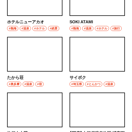
秩父
ウイスキー
上尾・久喜・熊谷
ホテルニューアカオ
SOKI ATAMI
ホッピー
#熱海
#温泉
#ホテル
#絶景
#熱海
#温泉
#ホテル
#旅行
千葉県
サワー
野田
カクテル
千葉・船橋・津田沼
和食・郷土料理
千葉
たから荘
サイボク
定食
#奥多摩
#温泉
#宿
#埼玉県
#とんかつ
#温泉
船橋
寿司
津田沼
とんかつ
習志野
和食
市川・本八幡