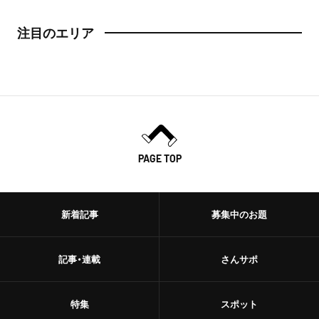
日本橋
トースト
注目のエリア
人形町
スイーツ・甘味
神田・神保町・秋葉原
スイーツ
神田
ケーキ
神保町
PAGE TOP
パフェ
秋葉原
パンケーキ
御茶ノ水
新着記事
募集中のお題
プリン
水道橋
ホットケーキ
記事・連載
さんサポ
上野・浅草
フルーツサンド
特集
スポット
上野