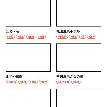
グルメ
群馬県
モーニング
前橋
食べ歩き
はまべ荘
亀山温泉ホテル
高崎
ランチ
#伊豆
#温泉
#旅館
#旅行
#千葉県
#温泉
#宿
#旅行
埼玉県
カレー
草加・越谷・春日部
テイクアウト
草加
野菜料理
越谷
ますや旅館
中川温泉ぶなの湯
海鮮
#山形県
#温泉
#旅館
#旅行
#足柄上郡
#温泉
春日部
鍋
大宮・浦和
ご当地グルメ