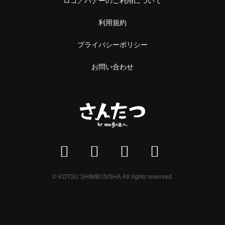
中野
本屋
利用規約
阿佐ケ谷
雑貨
プライバシーポリシー
浅草橋・蔵前
施設
お問い合わせ
浅草橋
温泉・銭湯・サウナ
蔵前
サウナ
恵比寿・中目黒
スーパー銭湯
恵比寿
銭湯
中目黒
温泉
© KOTSU SHIMBUNSHA All rights reserved.
立石・堀切
神社・寺
立石
神社