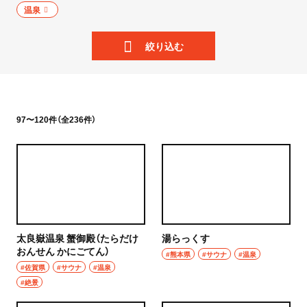
ニュース
温泉
岩手県
散歩
絞り込む
宮城県
街歩き
秋田県
散歩コース
山形県
97〜120件（全236件）
喫茶・カフェ
福島県
カフェ
茨城県
喫茶店
つくば
コーヒー
太良嶽温泉 蟹御殿（たらだけ
湯らっくす
守谷
おんせん かにごてん）
ラーメン・つけ麺
#熊本県
#サウナ
#温泉
#佐賀県
#サウナ
#温泉
取手
#絶景
ラーメン
栃木県