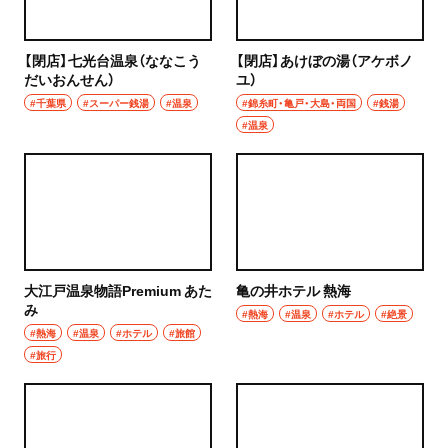
浦和
居酒屋・バー
大宮
【閉店】七光台温泉（ななこう
【閉店】あけぼの湯（アケボノ
居酒屋
だいおんせん）
ユ）
所沢・狭山・入間・飯能
#千葉県
#スーパー銭湯
#温泉
#錦糸町・亀戸・大島・両国
#銭湯
バー
#温泉
飯能
日本酒
所沢
焼酎
入間
立ち飲み
狭山
大江戸温泉物語Premium あた
亀の井ホテル 熱海
せんべろ
み
#熱海
#温泉
#ホテル
#絶景
川越・朝霞・ふじみ野・志木
#熱海
#温泉
#ホテル
#旅館
ビール
#旅行
川越
ワイン
秩父・長瀞・三峰口
地酒