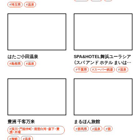
#埼玉県
ハンバーグ
#温泉
椎名町
イタリアン
東長崎
ピザ
要町
フレンチ
はたご小田温泉
SPA&HOTEL舞浜ユーラシア
千川
（スパ アンド ホテル まいはま
スペイン料理
#島根県
#温泉
ユーラシア）
#千葉県
#スーパー銭湯
#温泉
保谷・東久留米・清瀬・秋津
パエリヤ
経堂・千歳船橋・祖師ヶ谷大蔵・成城学園前
レストラン
経堂
ナポリタン
千歳船橋
アジア・エスニック
豊洲 千客万来
まるほん旅館
祖師ヶ谷大蔵
#深川・門前仲町・清澄白河・森下・豊
#群馬県
#温泉
#宿
洲・木場
中華
#海鮮
#温泉