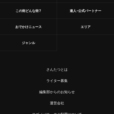
甘味
浅草
この街どんな街？
達人・公式パートナー
和菓子
御徒町
あんこ
おでかけニュース
エリア
鶯谷
かき氷
ジャンル
赤羽・十条・王子
お茶
赤羽
台湾茶
王子
さんたつとは
ショップ
十条
ライター募集
スーパー
中野・高円寺・阿佐ケ谷
編集部からのお知らせ
古着
高円寺
運営会社
お土産・手土産
ロゴ／バナーのご利用について