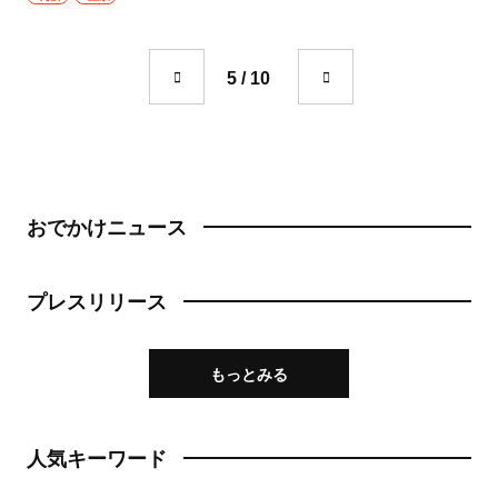
成城学園前
町中華
東京駅・丸の内・八重洲
5 / 10
台湾料理
東京駅
タイ料理
八重洲
焼肉
銀座
おでかけニュース
餃子
有楽町・新橋・日比谷・汐留
そば・うどん
プレスリリース
日比谷
そば
有楽町
もっとみる
うどん
新橋
パン
人気キーワード
日本橋・人形町
サンドイッチ