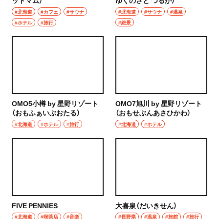
ットマム）
ゆくのさと つるが）
#北海道
#カフェ
#サウナ
#北海道
#サウナ
#温泉
#ホテル
#旅行
#絶景
OMO5小樽 by 星野リゾート
OMO7旭川 by 星野リゾート
（おもふぁいぶおたる）
（おもせぶんあさひかわ）
#北海道
#ホテル
#旅行
#北海道
#ホテル
FIVE PENNIES
大喜泉（だいきせん）
#北海道
#喫茶店
#音楽
#長野県
#温泉
#旅館
#旅行