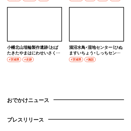
小幡北山埴輪製作遺跡（おば
涸沼水鳥・湿地センター（ひぬ
たきたやまはにわせいさくい
ますいちょう・しっちセンタ
せき）
ー）
#茨城県
#史跡
#茨城県
#施設
おでかけニュース
プレスリリース