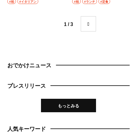
きだいてん）
#柏
#イタリアン
#柏
#ランチ
#定食
成城学園前
町中華
東京駅・丸の内・八重洲
台湾料理
1 / 3
東京駅
タイ料理
八重洲
焼肉
銀座
おでかけニュース
餃子
有楽町・新橋・日比谷・汐留
そば・うどん
プレスリリース
日比谷
そば
有楽町
もっとみる
うどん
新橋
パン
人気キーワード
日本橋・人形町
サンドイッチ