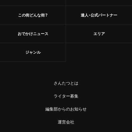
甘味
浅草
この街どんな街？
達人・公式パートナー
和菓子
御徒町
あんこ
おでかけニュース
エリア
鶯谷
かき氷
赤羽・十条・王子
ジャンル
お茶
赤羽
台湾茶
王子
さんたつとは
ショップ
十条
ライター募集
スーパー
中野・高円寺・阿佐ケ谷
編集部からのお知らせ
古着
高円寺
運営会社
お土産・手土産