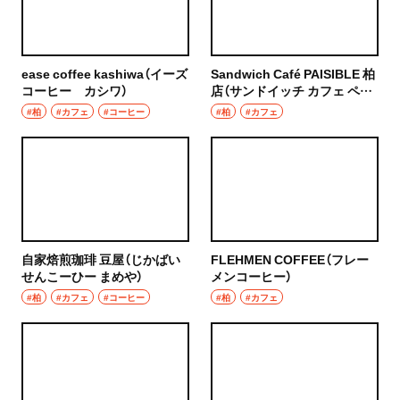
浦和
居酒屋・バー
大宮
居酒屋
ease coffee kashiwa（イーズ
Sandwich Café PAISIBLE 柏
所沢・狭山・入間・飯能
コーヒー カシワ）
店（サンドイッチ カフェ ペジ
バー
ーブル かしわてん）
#柏
#カフェ
#コーヒー
#柏
#カフェ
飯能
日本酒
所沢
焼酎
入間
立ち飲み
狭山
自家焙煎珈琲 豆屋（じかばい
FLEHMEN COFFEE（フレー
せんべろ
せんこーひー まめや）
メンコーヒー）
川越・朝霞・ふじみ野・志木
#柏
#カフェ
#コーヒー
#柏
#カフェ
ビール
川越
ワイン
秩父・長瀞・三峰口
地酒