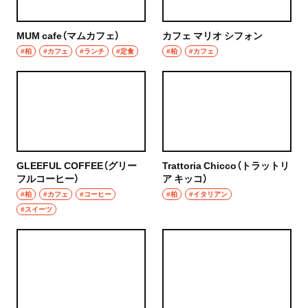
秩父
ウイスキー
MUM cafe（マムカフェ）
カフェ マリオ シフォン
上尾・久喜・熊谷
#柏
#カフェ
#ランチ
#定食
#柏
#カフェ
ホッピー
千葉県
サワー
野田
カクテル
千葉・船橋・津田沼
和食・郷土料理
GLEEFUL COFFEE（グリー
Trattoria Chicco（トラットリ
千葉
フルコーヒー）
ア キッコ）
定食
#柏
#カフェ
#コーヒー
#柏
#イタリアン
船橋
#スイーツ
寿司
津田沼
とんかつ
習志野
和食
市川・本八幡