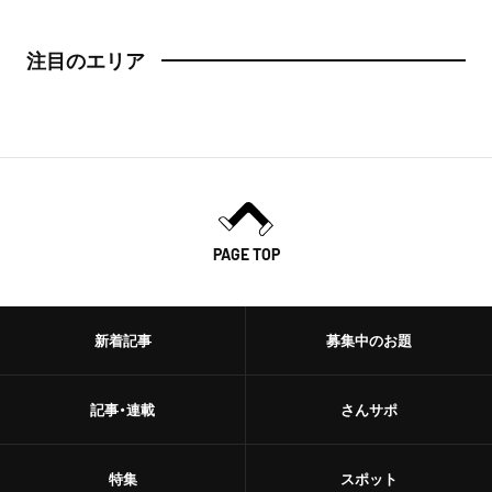
日本橋
トースト
注目のエリア
人形町
スイーツ・甘味
神田・神保町・秋葉原
スイーツ
神田
ケーキ
神保町
パフェ
PAGE TOP
秋葉原
パンケーキ
御茶ノ水
新着記事
募集中のお題
プリン
水道橋
ホットケーキ
記事・連載
さんサポ
上野・浅草
フルーツサンド
上野
特集
スポット