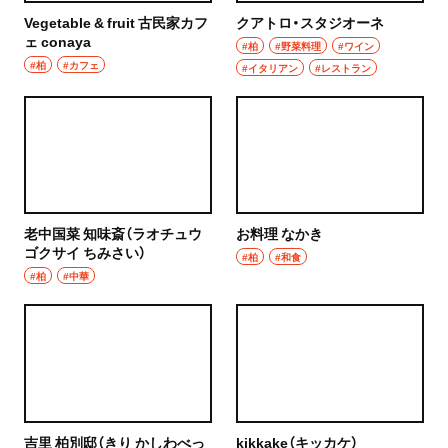
焼き鳥
Vegetable & fruit 古民家カフ
クアトロ・スタジオーネ
市川
ェ conaya
#柏
#野菜料理
#ワイン
天ぷら
#柏
#カフェ
#イタリアン
#レストラン
本八幡
おでん
柏・松戸・流山
もつ焼き
流山
うなぎ
我孫子
老中国菜 知味斎（ラオチュウ
お料理 なかき
食堂
ゴクサイ ちみさい）
#柏
#和食
柏
#柏
#中華
洋食・西洋料理
松戸
パスタ
成田・佐倉・佐原・富里
洋食
東京都
オムライス
吉里 柏別邸（きり かしわべっ
kikkake（キッカケ）
椎名町・東長崎・要町・千川