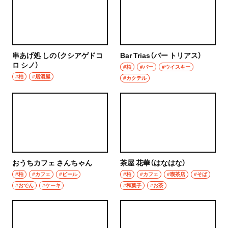
グルメ
群馬県
モーニング
前橋
食べ歩き
串あげ処 しの（クシアゲドコ
Bar Trias（バー トリアス）
ロ シノ）
高崎
#柏
#バー
#ウイスキー
#柏
ランチ
#居酒屋
#カクテル
埼玉県
カレー
草加・越谷・春日部
テイクアウト
草加
野菜料理
越谷
おうちカフェ さんちゃん
茶屋 花華（はなはな）
海鮮
#柏
#カフェ
#ビール
#柏
#カフェ
#喫茶店
#そば
春日部
#おでん
#ケーキ
#和菓子
#お茶
鍋
大宮・浦和
ご当地グルメ