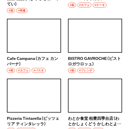
てい）
ハンバーグ
#柏
#カフェ
#ケーキ
#柏
#和食
椎名町
イタリアン
東長崎
ピザ
要町
フレンチ
千川
スペイン料理
Cafe Campana（カフェ カン
BISTRO GAVROCHE（ビスト
パーナ）
ロガウロッュ）
保谷・東久留米・清瀬・秋津
パエリヤ
#柏
#カフェ
#パスタ
#柏
#フレンチ
経堂・千歳船橋・祖師ヶ谷大蔵・成城学園前
レストラン
経堂
ナポリタン
千歳船橋
アジア・エスニック
Pizzeria Tintarella（ピッツェ
わとか食堂 柏豊四季台店（わ
祖師ヶ谷大蔵
リア ティンタレッラ）
とかしょくどう かしわとよし
中華