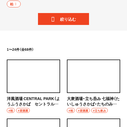
ニュース
柏
岩手県
散歩
絞り込む
宮城県
街歩き
秋田県
散歩コース
山形県
1〜24件（全68件）
喫茶・カフェ
福島県
カフェ
茨城県
喫茶店
つくば
コーヒー
洋風酒場 CENTRAL PARK（よ
大衆酒場・立ち呑み 七福神（た
守谷
うふうさかば セントラルパ
いしゅうさかば・たちのみ
ラーメン・つけ麺
ーク）
しちふくじん）
#柏
#居酒屋
#柏
#居酒屋
#立ち飲み
取手
ラーメン
栃木県