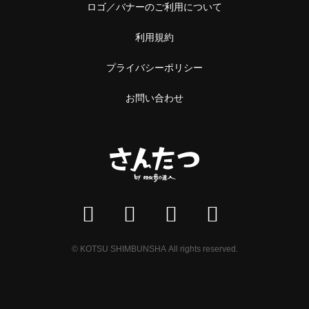
中野
ロゴ／バナーのご利用について
本屋
阿佐ケ谷
利用規約
雑貨
浅草橋・蔵前
プライバシーポリシー
施設
浅草橋
お問い合わせ
温泉・銭湯・サウナ
蔵前
サウナ
恵比寿・中目黒
スーパー銭湯
恵比寿
銭湯
中目黒
温泉
© KOTSU SHIMBUNSHA All rights reserved.
立石・堀切
神社・寺
立石
神社