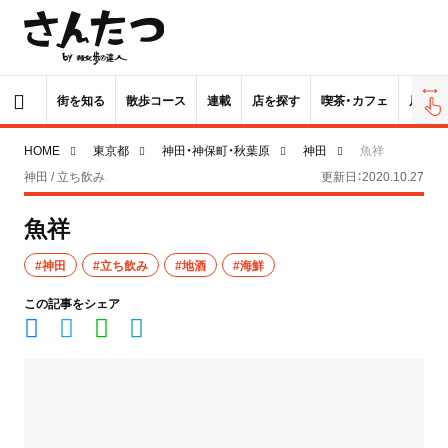
街を知る
散歩コース
連載
店を探す
喫茶・カフェ
居酒屋
HOME
東京都
神田・神保町・秋葉原
神田
魚祥
神田 / 立ち飲み
更新日：2020.10.27
魚祥
#神田
#立ち飲み
#地酒
#海鮮
この記事をシェア