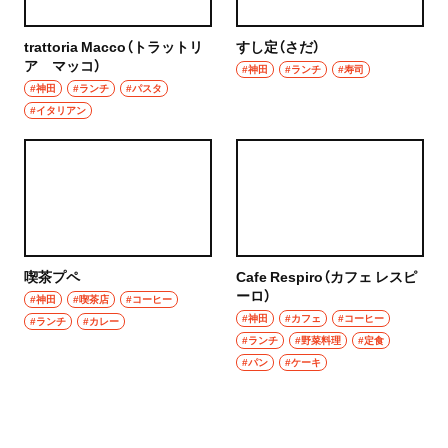
trattoria Macco（トラットリ
すし定（さだ）
ア マッコ）
#神田
#ランチ
#寿司
#神田
#ランチ
#パスタ
#イタリアン
喫茶プペ
Cafe Respiro（カフェ レスピ
ーロ）
#神田
#喫茶店
#コーヒー
#神田
#カフェ
#コーヒー
#ランチ
#カレー
#ランチ
#野菜料理
#定食
#パン
#ケーキ