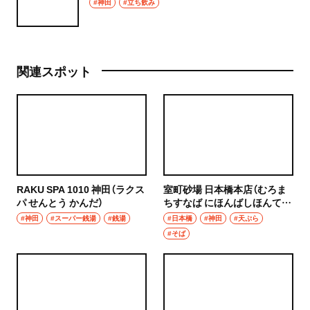
#神田
#立ち飲み
関連スポット
RAKU SPA 1010 神田（ラクス
室町砂場 日本橋本店（むろま
パ せんとう かんだ）
ちすなば にほんばしほんて
ん）
#神田
#スーパー銭湯
#銭湯
#日本橋
#神田
#天ぷら
#そば