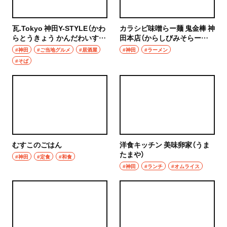
瓦.Tokyo 神田Y-STYLE（かわ
カラシビ味噌らー麺 鬼金棒 神
らとうきょう かんだわいすた
田本店（からしびみそらーめ
いる）
ん きかんぼう かんだほんて
#神田
#ご当地グルメ
#居酒屋
#神田
#ラーメン
ん）
#そば
むすこのごはん
洋食キッチン 美味卵家（うま
たまや）
#神田
#定食
#和食
#神田
#ランチ
#オムライス