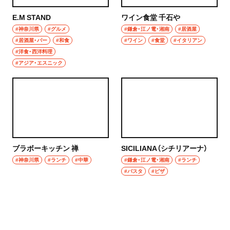
E.M STAND
ワイン食堂 千石や
#神奈川県
#グルメ
#鎌倉・江ノ電・湘南
#居酒屋
#居酒屋・バー
#和食
#ワイン
#食堂
#イタリアン
#洋食・西洋料理
#アジア・エスニック
ブラボーキッチン 禅
SICILIANA（シチリアーナ）
#神奈川県
#ランチ
#中華
#鎌倉・江ノ電・湘南
#ランチ
#パスタ
#ピザ