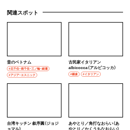
関連スポット
昔のベトナム
古民家イタリアン
albicocca（アルビコッカ）
#北千住・南千住・三ノ輪・綾瀬
#鎌倉
#イタリアン
#アジア・エスニック
台湾キッチン 叙序圓（ジョジ
あやとり／角打なおらい（あ
ョマル）
やとり／かくうちなおらい）