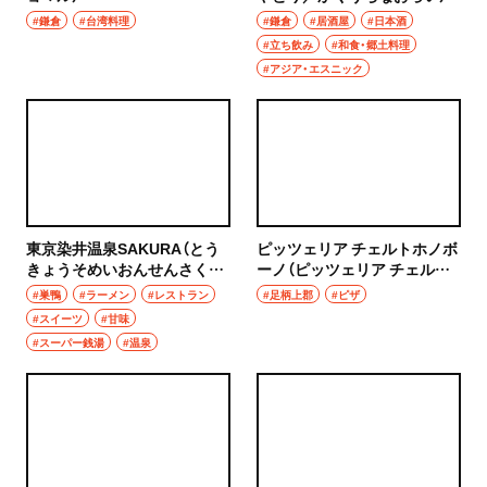
#鎌倉
#台湾料理
#鎌倉
#居酒屋
#日本酒
#立ち飲み
#和食・郷土料理
#アジア・エスニック
東京染井温泉SAKURA（とう
ピッツェリア チェルトホノボ
きょうそめいおんせんさく
ーノ（ピッツェリア チェルト
ら）
ホノボーノ）
#巣鴨
#ラーメン
#レストラン
#足柄上郡
#ピザ
#スイーツ
#甘味
#スーパー銭湯
#温泉