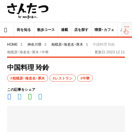
街を知る
散歩コース
連載
店を探す
喫茶・カフェ
居酒屋
HOME
神奈川県
相模原・海老名・厚木
中国料理 玲鈴
相模原・海老名・厚木 / 中華
更新日：2023.12.11
中国料理 玲鈴
#相模原・海老名・厚木
#レストラン
#中華
この記事をシェア