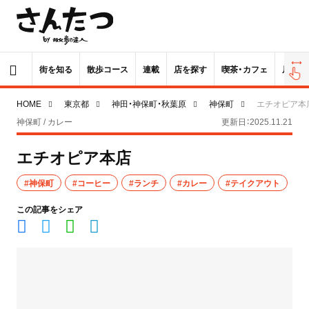
街を知る
散歩コース
連載
店を探す
喫茶・カフェ
居酒屋
HOME
東京都
神田・神保町・秋葉原
神保町
エチオピア本
神保町 / カレー
更新日：2025.11.21
エチオピア本店
#神保町
#コーヒー
#ランチ
#カレー
#テイクアウト
この記事をシェア