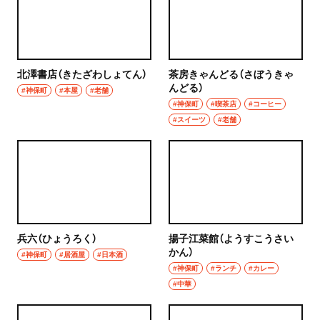
北澤書店（きたざわしょてん）
茶房きゃんどる（さぼうきゃ
んどる）
#神保町
#本屋
#老舗
#神保町
#喫茶店
#コーヒー
#スイーツ
#老舗
兵六（ひょうろく）
揚子江菜館（ようすこうさい
かん）
#神保町
#居酒屋
#日本酒
#神保町
#ランチ
#カレー
#中華