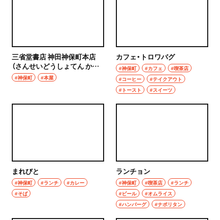
三省堂書店 神田神保町本店
カフェ・トロワバグ
（さんせいどうしょてん かん
#神保町
#カフェ
#喫茶店
だじんぼうちょうほんてん）
#神保町
#本屋
#コーヒー
#テイクアウト
#トースト
#スイーツ
まれびと
ランチョン
#神保町
#ランチ
#カレー
#神保町
#喫茶店
#ランチ
#そば
#ビール
#オムライス
#ハンバーグ
#ナポリタン