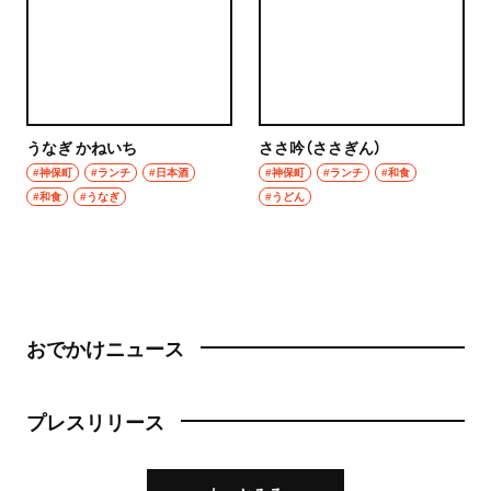
うなぎ かねいち
ささ吟（ささぎん）
#神保町
#ランチ
#日本酒
#神保町
#ランチ
#和食
#和食
#うなぎ
#うどん
おでかけニュース
プレスリリース