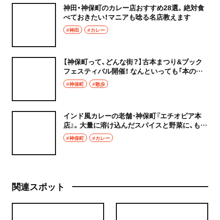
神田・神保町のカレー店おすすめ28選。絶対食
べておきたい！マニアも唸る名店教えます
#神田
#カレー
【神保町って、どんな街？】古本まつり&ブック
フェスティバル開催！ なんといっても「本の街」
だが、喫茶、カレー、居酒屋、路地も充実。もしか
#神保町
#散歩
したら東京で一番散歩が楽しい街かも？
インド風カレーの老舗･神保町『エチオピア本
店』。大量に溶け込んだスパイスと野菜に、もは
やこれはおいしい健康食品
#神保町
#カレー
関連スポット