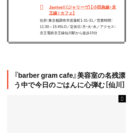
Jarrive!!（ジャリーヴ）【小田急線・京
王線 / カフェ】
住所：東京都調布市若葉町1-31-31／営業時間：
11:30～15:45LO／定休日：月・火・水／アクセス：
京王電鉄京王線仙川駅から徒歩15分
『barber gram cafe』美容室の名残漂
う中で今日のごはんに心弾む［仙川］