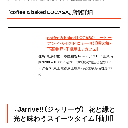
『coffee & baked LOCASA』店舗詳細
coffee & baked LOCASA（コーヒー
アンド ベイクド ロカーサ）【明大前・
下高井戸・千歳烏山 / カフェ】
住所：東京都世田谷区粕谷1-6-27 フジ1F／営業時
間：8:00～18:00／定休日：木（祝の場合は翌水）／
アクセス：京王電鉄京王線芦花公園駅から徒歩23
分
『Jarrive!!（ジャリーヴ）』花と緑と
光と味わうスイーツタイム［仙川］