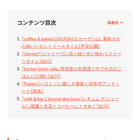
コンテンツ目次
『coffee & baked LOCASA（ロカーサ）』は、素朴さが
心地いいカントリースタイル［芦花公園］
『Jarrive!!（ジャリーヴ）』花と緑と光と味わうスイー
ツタイム［仙川］
『barber gram cafe』美容室の名残漂う中で今日のご
はんに心弾む［仙川］
『Paston（パストン）』麗しき香味と30年代アンティ
ーク［調布］
『café & bar L’écume des jours（レキュム デ ジュー
ル）』蔵書と生花とコーヒーにときめく［仙川］