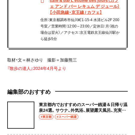
ェ アンド バー レキュム デ ジュール）
【小田急線・京王線 / カフェ】
住所：東京都調布市仙川町1-15-4 水清ビル2F 200
号室／営業時間：12:00～23:00／定休日：月（祝の
場合は翌火）／アクセス：京王電鉄京王線仙川駅か
ら徒歩5分
取材・文＝林さゆり 撮影＝加藤熊三
『散歩の達人』2024年4月号より
編集部のおすすめ
東京都内でおすすめのスーパー銭湯＆日帰り温
泉24選。サウナ、外気浴、展望露天風呂、充実の
癒やし空間へ
#東京都
#スーパー銭湯