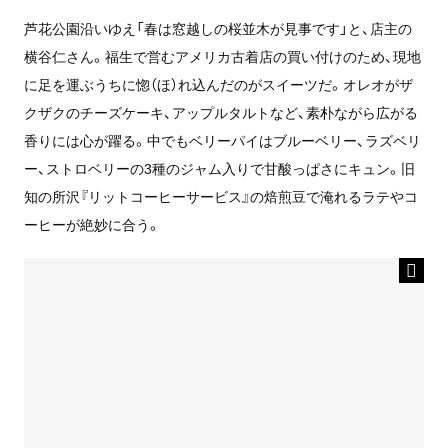
芦花公園沿いゆえ「春は窓越しの桜並木が見事です」と、店主の
横谷仁さん。福生で営むアメリカ古着店の買い付けのため、現地
に足を運ぶうちに惚（ほ）れ込んだのがスイーツだ。オレオがザ
クザクのチーズケーキ、アップルタルトなど、素朴ながら広がる
香りには心が躍る。中でもベリーパイはブルーベリー、ラズベリ
ー、ストロベリーの3種のジャム入りで甘酸っぱさにキュン。旧
知の所沢『リットコーヒーサービス』の焙煎豆で淹れるラテやコ
ーヒーが絶妙に合う。