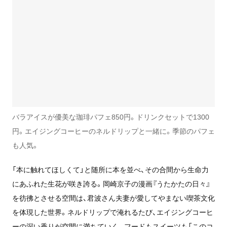
バラアイスが優美な珈琲パフェ850円。ドリンクセットで1300
円。エイジングコーヒーのネルドリップと一緒に。季節のパフェ
も人気。
「本に触れてほしくて」と随所に本を並べ、その合間から生命力
にあふれた生花が咲き誇る。岡崎京子の漫画『うたかたの日々』
を彷彿とさせる空間は、君波さん夫妻が愛してやまない喫茶文化
を体現した世界。ネルドリップで淹れるたび、エイジングコーヒ
ーの深い香りが空間に満ちていく。フードもスイーツも「このコ