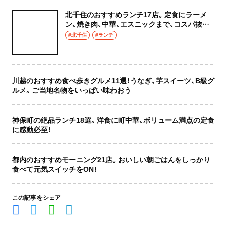
北千住のおすすめランチ17店。定食にラーメ
ン、焼き肉、中華、エスニックまで、コスパ抜群
な店もおしゃれな店も網羅してご紹介！
#北千住
#ランチ
川越のおすすめ食べ歩きグルメ11選！うなぎ、芋スイーツ、B級グ
ルメ。ご当地名物をいっぱい味わおう
神保町の絶品ランチ18選。洋食に町中華、ボリューム満点の定食
に感動必至！
都内のおすすめモーニング21店。おいしい朝ごはんをしっかり
食べて元気スイッチをON！
この記事をシェア