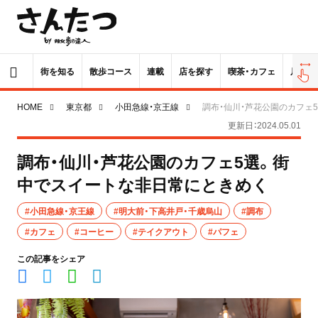
街を知る
散歩コース
連載
店を探す
喫茶・カフェ
居酒屋
HOME
東京都
小田急線・京王線
調布・仙川・芦花公園のカフェ
更新日：2024.05.01
調布・仙川・芦花公園のカフェ5選。街
中でスイートな非日常にときめく
#小田急線・京王線
#明大前・下高井戸・千歳烏山
#調布
#カフェ
#コーヒー
#テイクアウト
#パフェ
この記事をシェア