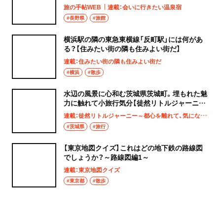
旅の手帖WEB
連載：会いに行きたい温泉宿
#長野県
#旅館
横浜駅の隣の東急東横線「反町駅」には何があ
る？【住みたい街の隣も住みよい街だ】
連載：住みたい街の隣も住みよい街だ
#横浜
#散歩
水辺の風景に心和む茨城県茨城町。埋もれた魅
力に触れて小旅行気分【徒然リトルジャーニ
ー】
連載：徒然リトルジャーニー～都心を離れて、気になる土地へ
#茨城県
#旅行
【東京地図クイズ】これはどの地下鉄の路線図
でしょうか？～路線図編1～
連載：東京地図クイズ
#東京都
#散歩