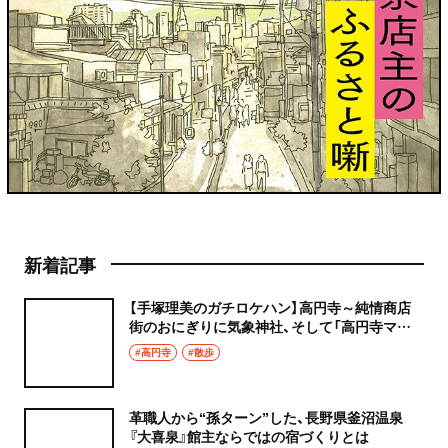
新着記事
【手塚理美のガチロケハン】高円寺～純情商店
街のおにぎりに気象神社、そして「高円寺マシ
タ」へ！
#高円寺
#散歩
革職人から“孫ターン”した、長野県釜沼温泉
『大喜泉』館主ならではの宿づくりとは