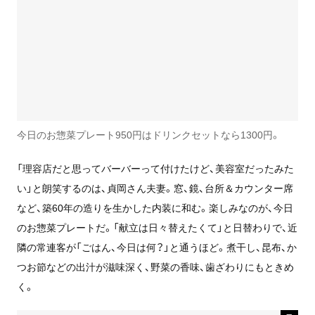
今日のお惣菜プレート950円はドリンクセットなら1300円。
「理容店だと思ってバーバーって付けたけど、美容室だったみた
い」と朗笑するのは、貞岡さん夫妻。窓、鏡、台所＆カウンター席
など、築60年の造りを生かした内装に和む。楽しみなのが、今日
のお惣菜プレートだ。「献立は日々替えたくて」と日替わりで、近
隣の常連客が「ごはん、今日は何？」と通うほど。煮干し、昆布、か
つお節などの出汁が滋味深く、野菜の香味、歯ざわりにもときめ
く。