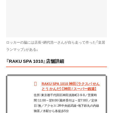
ロッカーの脇には店長・網代浩一さんが自ら走って作った「皇居
ランマップ」がある。
『RAKU SPA 1010』店舗詳細
RAKU SPA 1010 神田（ラクスパ せん
とう かんだ）【神田 / スーパー銭湯】
住所：東京都千代田区神田淡路町2-9-9／営業時
間：11:00～翌8:00（最終受付は～翌7:00）／定休
日：無／アクセス：JR中央総武線・地下鉄丸の内線
御茶ノ水駅から各徒歩5分