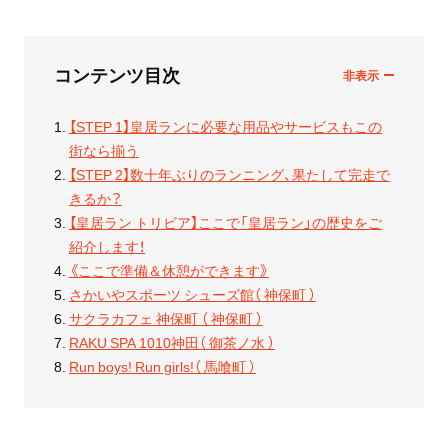
コンテンツ目次
【STEP 1】皇居ランに必要な用品やサービスもこの
街なら揃う
【STEP 2】数十年ぶりのランニング、果たして完走で
きるか？
【皇居ラン トリビア】ここで「皇居ラン」の歴史をご
紹介します！
《ここで準備＆休憩ができます》
さかいやスポーツ シューズ館（ 神保町 ）
サクラカフェ 神保町 （ 神保町 ）
RAKU SPA 1010神田（ 御茶ノ水 ）
Run boys! Run girls!（ 馬喰町 ）