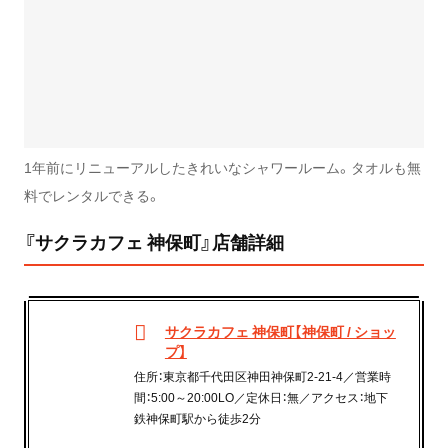
1年前にリニューアルしたきれいなシャワールーム。タオルも無
料でレンタルできる。
『サクラカフェ 神保町』店舗詳細
サクラカフェ 神保町【神保町 / ショッ
プ】
住所：東京都千代田区神田神保町2-21-4／営業時
間：5:00～20:00LO／定休日：無／アクセス：地下
鉄神保町駅から徒歩2分