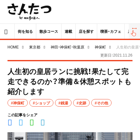
街を知る
散歩コース
連載
店を探す
喫茶・カフェ
居酒屋
HOME
東京都
神田・神保町・秋葉原
神保町
人生初の皇居
更新日：2021.11.26
人生初の皇居ランに挑戦！果たして完
走できるのか？準備＆休憩スポットも
紹介します
#神保町
#ショップ
#銭湯
#史跡
#その他
この記事をシェア