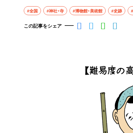
#全国
#神社・寺
#博物館・美術館
#史跡
この記事をシェア