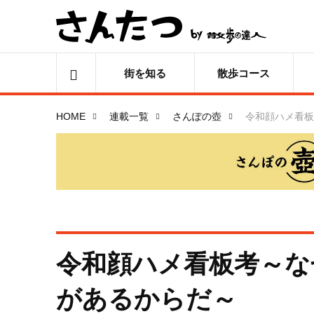
街を知る
散歩コース
HOME
連載一覧
さんぽの壺
令和顔ハメ看板
令和顔ハメ看板考～な
があるからだ～