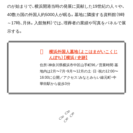
のが始まりで、横浜開港当時の発展に貢献した19世紀の人々や、
40数カ国の外国人約5000人が眠る。墓地に隣接する資料館（9時
～17時、月休。入館無料）では、埋葬者の業績や写真をパネルで展
示する。
横浜外国人墓地（よこはまがいこくじ
んぼち）【横浜 / 史跡】
住所：神奈川県横浜市中区山手町96／営業時間：墓
地内は2月〜7月・9月〜12月の土･日･祝の12:00〜
16:00に公開／アクセス：みなとみらい線元町・中
華街駅から徒歩3分