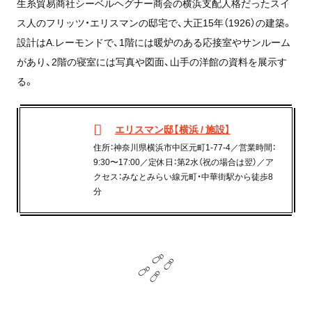
生糸貿易商社シーベルヘグナー商会の横浜支配人格だったスイ
ス人のフリッツ・エリスマンの邸宅で、大正15年（1926）の建築。
設計はA.レーモンドで、1階には暖炉のある応接室やサンルーム
があり、2階の寝室には写真や図面、山手の洋館の資料を展示す
る。
エリスマン邸【横浜 / 施設】
住所：神奈川県横浜市中区元町1-77-4／営業時間：
9:30〜17:00／定休日：第2水（祝の場合は翌）／ア
クセス：みなとみらい線元町・中華街駅から徒歩8
分