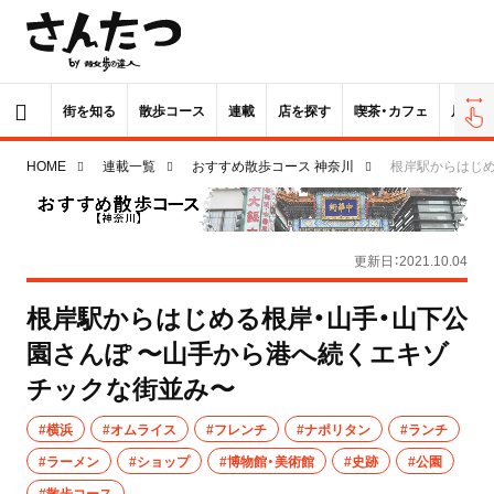
街を知る
散歩コース
連載
店を探す
喫茶・カフェ
居酒屋
HOME
連載一覧
おすすめ散歩コース 神奈川
根岸駅からはじめ
更新日：2021.10.04
根岸駅からはじめる根岸・山手・山下公
園さんぽ 〜山手から港へ続くエキゾ
チックな街並み〜
#横浜
#オムライス
#フレンチ
#ナポリタン
#ランチ
#ラーメン
#ショップ
#博物館・美術館
#史跡
#公園
#散歩コース