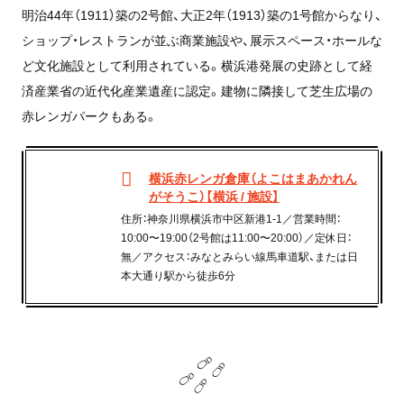
明治44年（1911）築の2号館、大正2年（1913）築の1号館からなり、
ショップ・レストランが並ぶ商業施設や、展示スペース・ホールな
ど文化施設として利用されている。横浜港発展の史跡として経
済産業省の近代化産業遺産に認定。建物に隣接して芝生広場の
赤レンガパークもある。
横浜赤レンガ倉庫（よこはまあかれん
がそうこ）【横浜 / 施設】
住所：神奈川県横浜市中区新港1-1／営業時間：
10:00〜19:00（2号館は11:00〜20:00）／定休日：
無／アクセス：みなとみらい線馬車道駅、または日
本大通り駅から徒歩6分