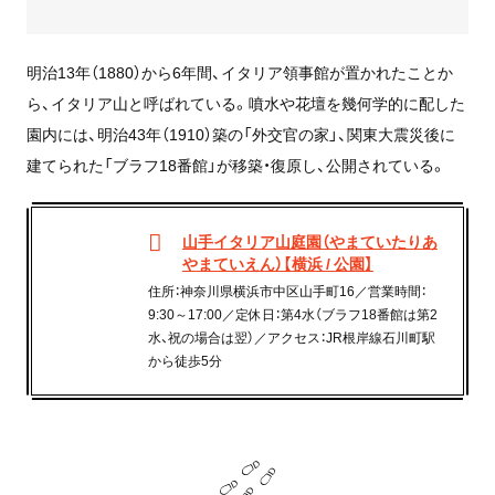
明治13年（1880）から6年間、イタリア領事館が置かれたことか
ら、イタリア山と呼ばれている。噴水や花壇を幾何学的に配した
園内には、明治43年（1910）築の「外交官の家」、関東大震災後に
建てられた「ブラフ18番館」が移築・復原し、公開されている。
山手イタリア山庭園（やまていたりあ
やまていえん）【横浜 / 公園】
住所：神奈川県横浜市中区山手町16／営業時間：
9:30～17:00／定休日：第4水（ブラフ18番館は第2
水、祝の場合は翌）／アクセス：JR根岸線石川町駅
から徒歩5分