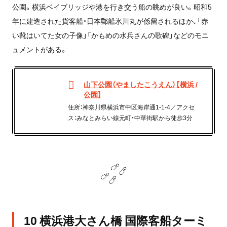
公園。横浜ベイブリッジや港を行き交う船の眺めが良い。昭和5
年に建造された貨客船・日本郵船氷川丸が係留されるほか、「赤
い靴はいてた女の子像」「かもめの水兵さんの歌碑」などのモニ
ュメントがある。
山下公園（やましたこうえん）【横浜 /
公園】
住所：神奈川県横浜市中区海岸通1-1-4／アクセ
ス：みなとみらい線元町・中華街駅から徒歩3分
10 横浜港大さん橋 国際客船ターミ