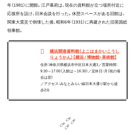
年（1981）に開館。江戸幕府は、現在の資料館が立つ場所付近に
応接所を設け、日米会談を行った。休憩スペースがある旧館は、
関東大震災で倒壊した後、昭和6年（1931）に再建された旧英国総
領事館。
横浜開港資料館（よこはまかいこうし
りょうかん）【横浜 / 博物館・美術館】
住所：神奈川県横浜市中区日本大通3／営業時間：
9:30～17:00（入館は～16:30）／定休日：月（祝の場
合は翌）
／アクセス：みなとみらい線日本大通り駅から徒
歩2分