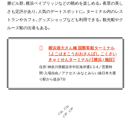
層ビル群、横浜ベイブリッジなどの眺めを楽しめる。夜景の美し
さも定評があり、人気のデートスポットに。ターミナル内のレス
トランやカフェ、グッズショップなども利用できる。観光船やク
ルーズ船の出港もある。
横浜港大さん橋 国際客船ターミナル
（よこはまこうおおさんばし こくさい
きゃくせんターミナル）【横浜 / 施設】
住所：神奈川県横浜市中区海岸通1-1-4／営業時
間：入場自由／アクセス：みなとみらい線日本大通
り駅から徒歩7分