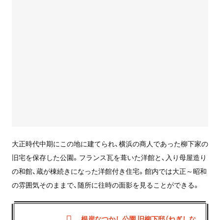
大正時代中期にこの地に建てられ、横浜の商人であった柳下家の
旧宅を保存した公園。フランス瓦を葺いた洋館と、入り母屋造り
の和館、蔵が棟続きになった洋館付き住宅。館内では大正～昭和
の雰囲気そのままで、随所に往時の面影を見ることができる。
根岸なつかし公園 旧柳下邸（ねぎしな