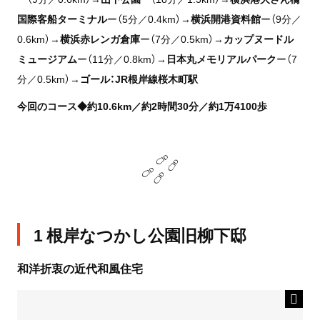
国際客船ターミナル
ー（5分／0.4km）→
横浜開港資料館
ー（9分／
0.6km）→
横浜赤レンガ倉庫
ー（7分／0.5km）→
カップヌードル
ミュージアム
ー（11分／0.8km）→
日本丸メモリアルパーク
ー（7
分／0.5km）→
ゴール：JR根岸線桜木町駅
今回のコース◆約10.6km／約2時間30分／約1万4100歩
1 根岸なつかし公園旧柳下邸
和洋折衷の近代和風住宅