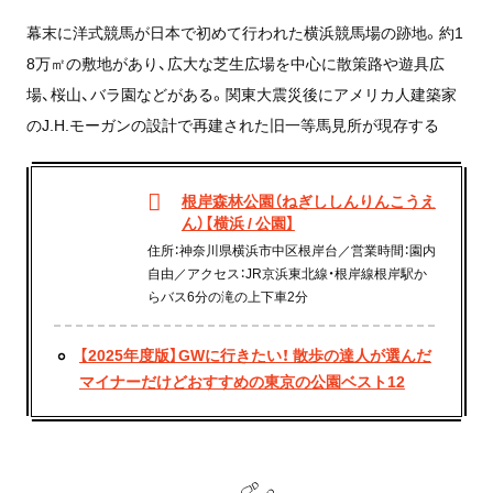
幕末に洋式競馬が日本で初めて行われた横浜競馬場の跡地。約1
8万㎡の敷地があり、広大な芝生広場を中心に散策路や遊具広
場、桜山、バラ園などがある。関東大震災後にアメリカ人建築家
のJ.H.モーガンの設計で再建された旧一等馬見所が現存する
根岸森林公園（ねぎししんりんこうえ
ん）【横浜 / 公園】
住所：神奈川県横浜市中区根岸台／営業時間：園内
自由／アクセス：JR京浜東北線・根岸線根岸駅か
らバス6分の滝の上下車2分
【2025年度版】GWに行きたい！ 散歩の達人が選んだ
マイナーだけどおすすめの東京の公園ベスト12