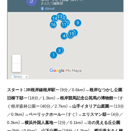
スタート：JR根岸線根岸駅
ー（9分／0.6km）→
根岸なつかし公園
旧柳下邸
ー（18分／1.3km）→
根岸競馬記念公苑馬の博物館
ー（す
ぐ根岸森林公園ー（40分／2.7km）→
山手イタリア山庭園
ー（13分
／0.9km）→
ベーリックホール
ー（すぐ）→
エリスマン邸
ー（4分／
0.3km）→
横浜外国人墓地
ー（2分／0.1km）→港
の見える丘公園
ー（9分／0.6km）→
山下公園
ー（18分／1.3km）→
横浜港大さん橋