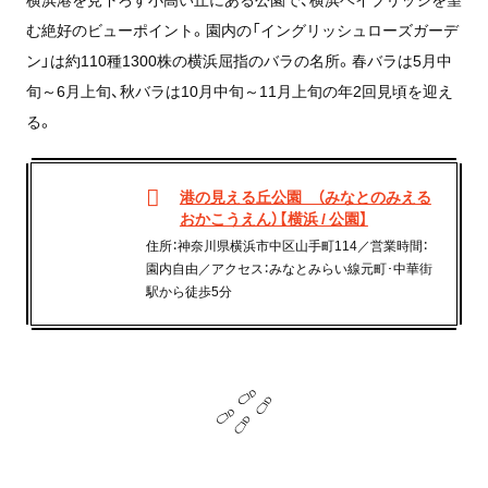
む絶好のビューポイント。園内の「イングリッシュローズガーデ
ン」は約110種1300株の横浜屈指のバラの名所。春バラは5月中
旬～6月上旬、秋バラは10月中旬～11月上旬の年2回見頃を迎え
る。
港の見える丘公園 （みなとのみえる
おかこうえん）【横浜 / 公園】
住所：神奈川県横浜市中区山手町114／営業時間：
園内自由／アクセス：みなとみらい線元町･中華街
駅から徒歩5分