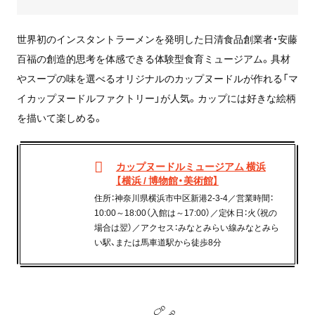
世界初のインスタントラーメンを発明した日清食品創業者・安藤
百福の創造的思考を体感できる体験型食育ミュージアム。具材
やスープの味を選べるオリジナルのカップヌードルが作れる「マ
イカップヌードルファクトリー」が人気。カップには好きな絵柄
を描いて楽しめる。
カップヌードルミュージアム 横浜
【横浜 / 博物館・美術館】
住所：神奈川県横浜市中区新港2-3-4／営業時間：
10:00～18:00（入館は～17:00）／定休日：火（祝の
場合は翌）／アクセス：みなとみらい線みなとみら
い駅、または馬車道駅から徒歩8分