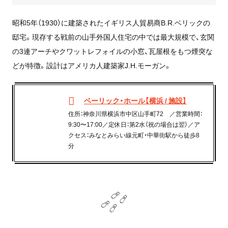
昭和5年（1930）に建築されたイギリス人貿易商B.R.ベリックの
邸宅。現存する戦前の山手外国人住宅の中では最大規模で、玄関
の3連アーチやクワットレフォイルの小窓、瓦屋根をもつ煙突な
どが特徴。設計はアメリカ人建築家J.H.モーガン。
ベーリック・ホール【横浜 / 施設】
住所：神奈川県横浜市中区山手町72 ／営業時間：
9:30〜17:00／定休日：第2水（祝の場合は翌）／ア
クセス：みなとみらい線元町・中華街駅から徒歩8
分