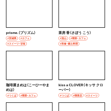
prisme.（プリズム）
茶房 香（さぼう こう）
#茨城県
#カフェ
#流山
#喫茶・カフェ
#スイーツ・甘味
#和食・郷土料理
珈琲屋まめは（こーひーやま
kiss a CLOVER（キッサ クロ
めは）
ーバー）
#つくば
#喫茶・カフェ
#つくば
#喫茶店
#スイーツ