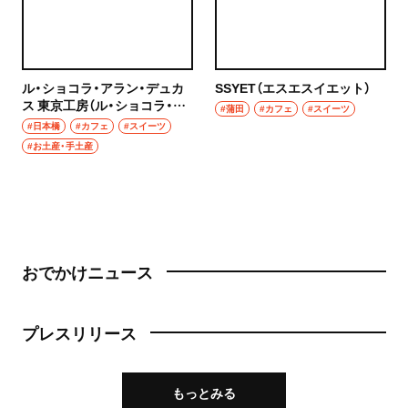
ル・ショコラ・アラン・デュカ
SSYET（エスエスイエット）
ス 東京工房（ル・ショコラ・ア
#蒲田
#カフェ
#スイーツ
ラン・デュカス とうきょうこ
#日本橋
#カフェ
#スイーツ
うぼう）
#お土産・手土産
おでかけニュース
プレスリリース
もっとみる