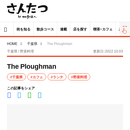
街を知る
散歩コース
連載
店を探す
喫茶・カフェ
居酒屋
HOME
千葉県
The Ploughman
千葉県 / 野菜料理
更新日：2022.10.03
The Ploughman
#千葉県
#カフェ
#ランチ
#野菜料理
この記事をシェア