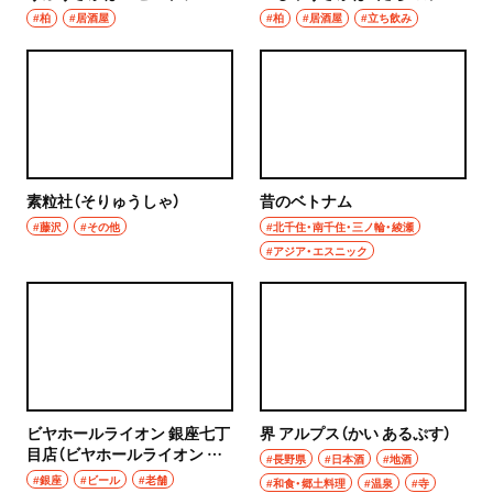
ーク）
しちふくじん）
#柏
#居酒屋
#柏
#居酒屋
#立ち飲み
素粒社（そりゅうしゃ）
昔のベトナム
#藤沢
#その他
#北千住・南千住・三ノ輪・綾瀬
#アジア・エスニック
ビヤホールライオン 銀座七丁
界 アルプス（かい あるぷす）
目店（ビヤホールライオン ぎ
#長野県
#日本酒
#地酒
んざななちょうめてん）
#銀座
#ビール
#老舗
#和食・郷土料理
#温泉
#寺