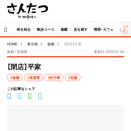
街を知る
散歩コース
連載
店を探す
喫茶・カフェ
居酒屋
HOME
東京都
板橋
【閉店】平家
板橋 / 居酒屋
更新日：2020.01.16
【閉店】平家
#板橋
#居酒屋
#町中華
#老舗
この記事をシェア