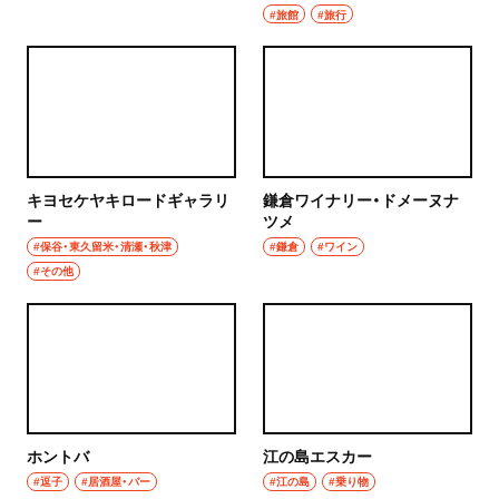
#旅館
#旅行
キヨセケヤキロードギャラリ
鎌倉ワイナリー・ドメーヌナ
ー
ツメ
#保谷・東久留米・清瀬・秋津
#鎌倉
#ワイン
#その他
ホントバ
江の島エスカー
#逗子
#居酒屋・バー
#江の島
#乗り物