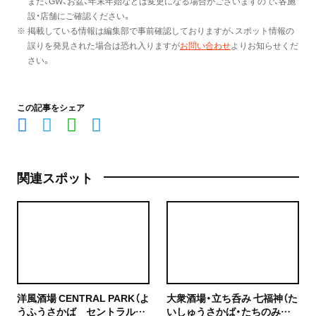
また、GW、お盆、年末年始などは変更になる場合がございますので、各施
設・店舗にご確認ください。
※ 掲載している情報は編集部で事前確認しておりますが、スポット情報の
誤りを発見された場合は恐れ入りますが
お問い合わせ
よりお知らせくだ
さい。
この記事をシェア
関連スポット
洋風酒場 CENTRAL PARK（よ
大衆酒場・立ち呑み 七福神（た
うふうさかば セントラルパ
いしゅうさかば・たちのみ