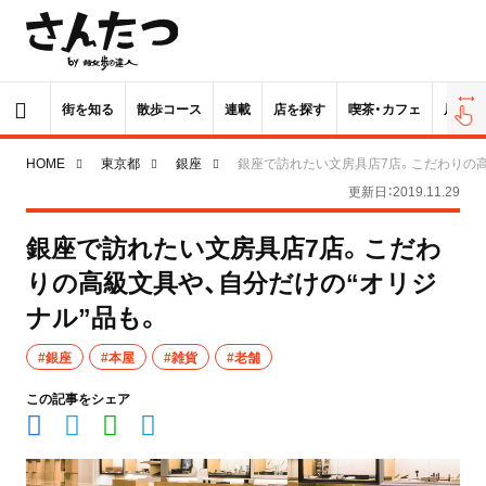
街を知る
散歩コース
連載
店を探す
喫茶・カフェ
居酒屋
HOME
東京都
銀座
銀座で訪れたい文房具店7店。こだわりの高
更新日：2019.11.29
銀座で訪れたい文房具店7店。こだわ
りの高級文具や、自分だけの“オリジ
ナル”品も。
#銀座
#本屋
#雑貨
#老舗
この記事をシェア