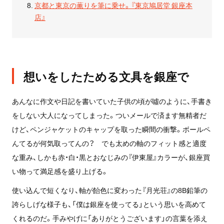
京都と東京の薫りを筆に乗せ。『東京鳩居堂 銀座本
店』
想いをしたためる文具を銀座で
あんなに作文や日記を書いていた子供の頃が噓のように、手書き
をしない大人になってしまった。ついメールで済ます無精者だ
けど、ペンジャケットのキャップを取った瞬間の衝撃。ボールペ
んてるが何気取ってんの？ でも太めの軸のフィット感と適度
な重み、しかも赤・白・黒とおなじみの『伊東屋』カラーが、銀座買
い物って満足感を盛り上げる。
使い込んで短くなり、軸が飴色に変わった『月光荘』の8B鉛筆の
誇らしげな様子も、「僕は銀座を使ってる」という思いを高めて
くれるのだ。手みやげに「ありがとうございます」の言葉を添え