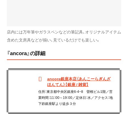
店内には万年筆やガラスペンなどの筆記具、オリジナルアイテム
含めた文房具などが揃い、見ているだけでも楽しい。
『ancora』の詳細
ancora銀座本店（あんこーらぎんざ
ほんてん）【銀座 / 雑貨】
住所：東京都中央区銀座6-4−8 曽根ビル1階／営
業時間：11：00～19：00／定休日：水／アクセス：地
下鉄銀座駅より徒歩３分