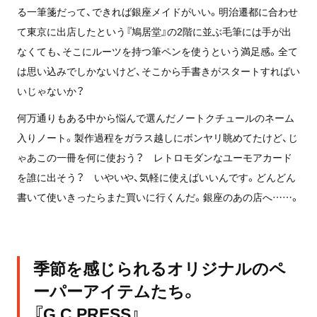
る一筆箋だって、できれば銀座メイドがいい。明治遷都に合わせ
て東京に出店したという『鳩居堂』の2階に並ぶ毛筆には手が出
なくても、そこにルーツを持つ筆ペンを使うという満足感。全て
は思い込みでしかないけど、そこから手書きがスタートすればい
いじゃないか？
何万通りもある中から悩んで選んだノートクチュールのネーム
入りノート。製作過程をガラス越しにボンヤリ眺めてたけど、じ
ゃあこの一冊を何に使おう？ レトロモダンなユーモアカード
を誰に出そう？ いやいや、気軽に使えばいいんです。どんどん
書いて使いきったらまた買いに行くんだ。銀座のあの店へ……。
季節を感じられるオリジナルのペ
ーパーアイテムたち。
『G.C.PRESS』