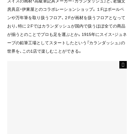
スイスの画材・高級筆記具メーカー『カランダッシュ』と、老舗文
房具店・伊東屋とのコラボレーションショップ。１Fはボールペ
ンや万年筆を取り扱うフロア、２Fが画材を扱うフロアとなって
おり、特に２Fではカランダッシュが国内で扱うほぼ全ての商品
が揃うとのことでプロも足を運ぶとか。1915年にスイス・ジュネ
ーブの鉛筆工場としてスタートしたという『カランダッシュ』の
世界を、この1店で楽しむことができる。