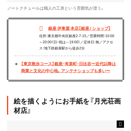
ノートクチュールは職人の工房という雰囲気が漂う。
銀座 伊東屋 本店【銀座 / ショップ】
住所：東京都中央区銀座2-7-15／営業時間：10:00
～20:00（日・祝は～19:00）／定休日：無／アクセ
ス：地下鉄銀座駅から徒歩2分
【東京散歩コース】銀座･有楽町･日比谷〜近代以降は
商業と文化の中心地。アンテナショップも多い〜
絵を描くようにお手紙を『月光荘画
材店』