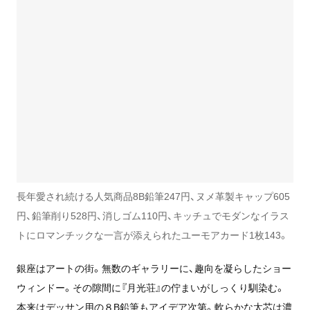
長年愛され続ける人気商品8B鉛筆247円、ヌメ革製キャップ605
円、鉛筆削り528円、消しゴム110円、キッチュでモダンなイラス
トにロマンチックな一言が添えられたユーモアカード1枚143。
銀座はアートの街。無数のギャラリーに、趣向を凝らしたショー
ウィンドー。その隙間に『月光荘』の佇まいがしっくり馴染む。
本来はデッサン用の８B鉛筆もアイデア次第。軟らかな太芯は濃