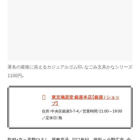
署名の最後に添えるカジュアルゴム印、なごみ文具かなシリーズ
1100円。
東京鳩居堂 銀座本店【銀座 / ショッ
プ】
住所：中央区銀座5-7-4／営業時間：11:00～19:00
／定休日：無
取材・文＝高野ひろし、屋敷直子、川口有紀 撮影＝小野広幸、金