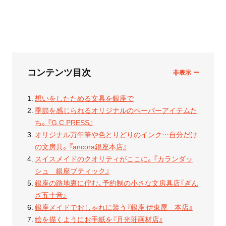
コンテンツ目次
想いをしたためる文具を銀座で
季節を感じられるオリジナルのペーパーアイテムた
ち。『G.C.PRESS』
オリジナル万年筆や色とりどりのインク…自分だけ
の文房具。『ancora銀座本店』
スイスメイドのクオリティがここに。『カランダッ
シュ 銀座ブティック』
銀座の路地裏に佇む、予約制の小さな文房具店『ぎん
ざ五十音』
銀座メイドでおしゃれに装う『銀座 伊東屋 本店』
絵を描くようにお手紙を『月光荘画材店』