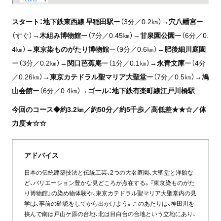
スタート：地下鉄東西線 早稲田駅
ー（3分／0.2㎞）→
穴八幡宮
ー
（すぐ）→
木組み博物館
ー（7分／0.45㎞）→
甘泉園公園
ー（6分／0.
4㎞）→
東京染ものがたり博物館
ー（9分／0.6㎞）→
肥後細川庭園
ー（3分／0.2㎞）→
関口芭蕉庵
ー（1分／0.1㎞）→
永青文庫
ー（4分
／0.26㎞）→
東京カテドラル聖マリア大聖堂
ー（7分／0.5㎞）→
鳩
山会館
ー（6分／0.4㎞）→
ゴール：地下鉄有楽町線江戸川橋駅
今回のコース◆約3.2㎞／約50分／約5千歩／高低差★★☆／体
力度★☆☆
アドバイス
日本の伝統建築技法と伝統工芸、2つの大名庭園、大聖堂と洋館な
ど、バリエーション豊かな見どころが点在する。『東京染ものがた
り博物館』の染め物体験や、東京カテドラル聖マリア大聖堂内の見
学は、事前の確認をしてから出かけよう。このあたりは、神田川を
挟んで南は戸山ケ原の台地、北は目白台の台地という立地にあり、