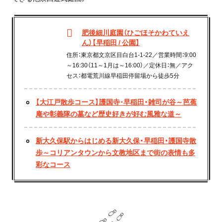
肥後細川庭園（ひごほそかわていえ
ん）【早稲田 / 公園】
住所：東京都文京区目白台1-1-22／営業時間：9:00
～16:30（11～1月は～16:00）／定休日：無／アク
セス：都電荒川線早稲田停留場から徒歩5分
【大江戸散歩コース】護国寺･早稲田・雑司が谷～芭蕉
庵や彰義隊の墓など歴史好きが好む風雅な道～
新大久保駅からはじめる新大久保・早稲田・護国寺散
歩～コリアンタウンから文教地区まで街の表情も多
彩なコース