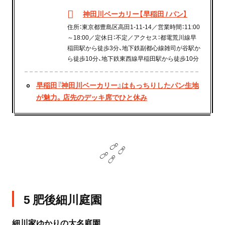
神田川ベーカリー【早稲田 / パン】
住所：東京都豊島区高田1-11-14／営業時間：11:00
～18:00／定休日：不定／アクセス：都電荒川線早
稲田駅から徒歩3分、地下鉄副都心線雑司が谷駅か
ら徒歩10分、地下鉄東西線早稲田駅から徒歩10分
早稲田『神田川ベーカリー』はもっちりしたパン生地
が魅力。店先のデッキ席でひと休み
5 肥後細川庭園
細川家ゆかりの大名庭園