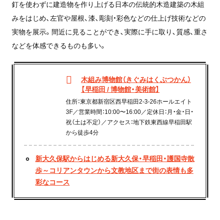
釘を使わずに建造物を作り上げる日本の伝統的木造建築の木組
みをはじめ、左官や屋根、漆、彫刻・彩色などの仕上げ技術などの
実物を展示。間近に見ることができ、実際に手に取り、質感、重さ
などを体感できるものも多い。
木組み博物館（きぐみはくぶつかん）
【早稲田 / 博物館・美術館】
住所：東京都新宿区西早稲田2-3-26ホールエイト
3F／営業時間：10:00〜16:00／定休日：月・金・日・
祝（土は不定）／アクセス：地下鉄東西線早稲田駅
から徒歩4分
新大久保駅からはじめる新大久保・早稲田・護国寺散
歩～コリアンタウンから文教地区まで街の表情も多
彩なコース