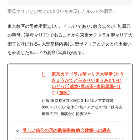
聖母マリアと少女との出会いを表現したルルドの洞窟。
東京教区の司教座聖堂（カテドラル）であり、教会堂名が「無原罪
の聖母」（聖母マリア）であることから東京カテドラル聖マリア大
聖堂と呼ばれる。大聖堂構内奥に、聖母マリアと少女との出会い
を表現したルルドの洞窟（写真）がある。
東京カテドラル聖マリア大聖堂（とう
きょうかてどらるせいまりあだいせ
いどう）【池袋・早稲田・高田馬場・目
白 / 施設】
住所：東京都文京区関口3-16-15／営業時間：
9:00〜17:00／定休日：無／アクセス：地下鉄有楽
町線江戸川橋駅から徒歩15分
美しい信仰の形の鑑賞指南 教会建築への導き