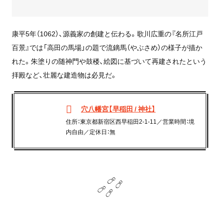
康平5年（1062）、源義家の創建と伝わる。歌川広重の『名所江戸
百景』では「高田の馬場」の題で流鏑馬（やぶさめ）の様子が描か
れた。朱塗りの随神門や鼓楼、絵図に基づいて再建されたという
拝殿など、壮麗な建造物は必見だ。
穴八幡宮【早稲田 / 神社】
住所：東京都新宿区西早稲田2-1-11／営業時間：境
内自由／定休日：無