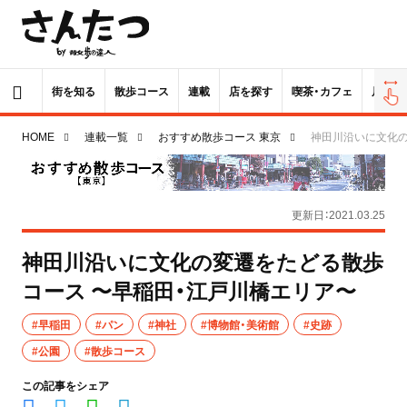
街を知る
散歩コース
連載
店を探す
喫茶・カフェ
居酒屋
HOME
連載一覧
おすすめ散歩コース 東京
神田川沿いに文化の
更新日：2021.03.25
神田川沿いに文化の変遷をたどる散歩
コース 〜早稲田・江戸川橋エリア〜
#早稲田
#パン
#神社
#博物館・美術館
#史跡
#公園
#散歩コース
この記事をシェア