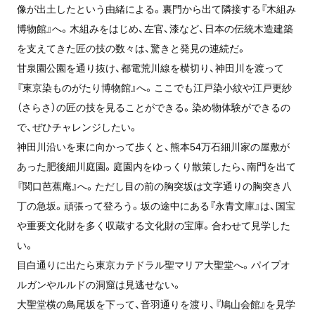
像が出土したという由緒による。裏門から出て隣接する『木組み
博物館』へ。木組みをはじめ、左官、漆など、日本の伝統木造建築
を支えてきた匠の技の数々は、驚きと発見の連続だ。
甘泉園公園を通り抜け、都電荒川線を横切り、神田川を渡って
『東京染ものがたり博物館』へ。ここでも江戸染小紋や江戸更紗
（さらさ）の匠の技を見ることができる。染め物体験ができるの
で、ぜひチャレンジしたい。
神田川沿いを東に向かって歩くと、熊本54万石細川家の屋敷が
あった肥後細川庭園。庭園内をゆっくり散策したら、南門を出て
『関口芭蕉庵』へ。ただし目の前の胸突坂は文字通りの胸突き八
丁の急坂。頑張って登ろう。坂の途中にある『永青文庫』は、国宝
や重要文化財を多く収蔵する文化財の宝庫。合わせて見学した
い。
目白通りに出たら東京カテドラル聖マリア大聖堂へ。パイプオ
ルガンやルルドの洞窟は見逃せない。
大聖堂横の鳥尾坂を下って、音羽通りを渡り、『鳩山会館』を見学