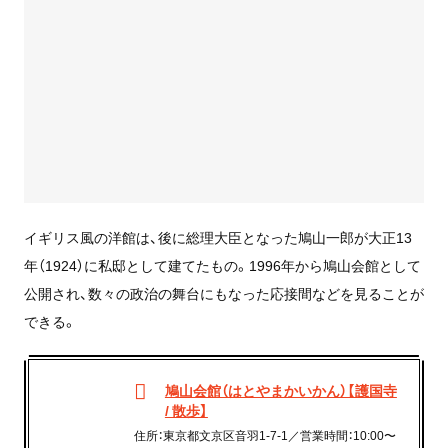
イギリス風の洋館は、後に総理大臣となった鳩山一郎が大正13
年（1924）に私邸として建てたもの。1996年から鳩山会館として
公開され、数々の政治の舞台にもなった応接間などを見ることが
できる。
鳩山会館（はとやまかいかん）【護国寺
/ 散歩】
住所：東京都文京区音羽1-7-1／営業時間：10:00〜