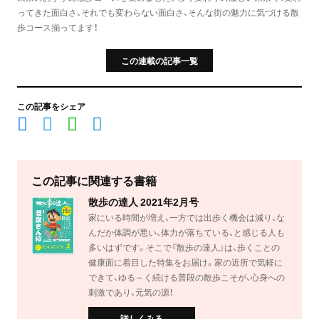
ってきた面白さ、それでも変わらない面白さ、そんな街の魅力に気づける散
歩コース揃ってます！
この連載の記事一覧
この記事をシェア
この記事に関連する書籍
散歩の達人 2021年2月号
家にいる時間が増え、一方では出歩く機会は減り、な
んだか体調が悪い、体力が落ちている、と感じる人も
多いはずです。そこで『散歩の達人』は、歩くことの
健康面に着目した特集をお届け。家の近所で気軽に
できて、ゆる～く続ける普段の散歩こそが、心身への
刺激であり、元気の源！
詳しくみる