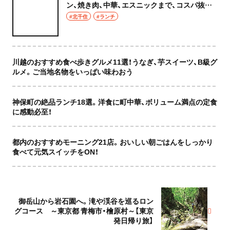
ン、焼き肉、中華、エスニックまで、コスパ抜群
な店もおしゃれな店も網羅してご紹介！
#北千住
#ランチ
川越のおすすめ食べ歩きグルメ11選！うなぎ、芋スイーツ、B級グ
ルメ。ご当地名物をいっぱい味わおう
神保町の絶品ランチ18選。洋食に町中華、ボリューム満点の定食
に感動必至！
都内のおすすめモーニング21店。おいしい朝ごはんをしっかり
食べて元気スイッチをON！
御岳山から岩石園へ。滝や渓谷を巡るロン
グコース ～東京都 青梅市・檜原村～【東京
発日帰り旅】