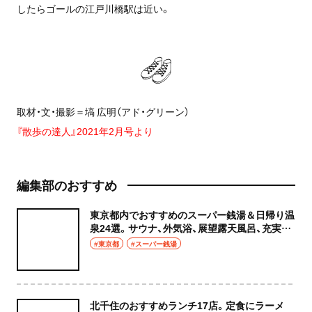
したらゴールの江戸川橋駅は近い。
取材・文・撮影＝塙 広明（アド・グリーン）
『散歩の達人』2021年2月号より
編集部のおすすめ
東京都内でおすすめのスーパー銭湯＆日帰り温
泉24選。サウナ、外気浴、展望露天風呂、充実の
癒やし空間へ
#東京都
#スーパー銭湯
北千住のおすすめランチ17店。定食にラーメ