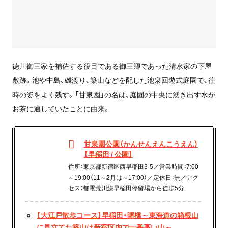
徳川御三家を補佐する役目である御三卿であった清水家の下屋
敷跡。池や中島、磯渡り、築山などを配した池泉回遊式庭園で、往
時の姿をよく残す。「甘泉園」の名は、庭園の中央に湧き出す水が
お茶に適していたことに由来。
甘泉園公園（かんせんえんこうえん）
【早稲田 / 公園】
住所：東京都新宿区西早稲田3-5／営業時間：7:00
～19:00（11～2月は～17:00）／定休日：無／アク
セス：都電荒川線早稲田停留場から徒歩5分
【大江戸散歩コース】早稲田・曙橋～東海道の箱根山
に見立てた築山は新宿区内で一番高い山～