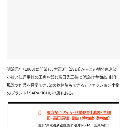
明治元年（1868）に開業し、大正3年（1914）からこの地で東京染
小紋と江戸更紗の工房を営む富田染工芸に併設の博物館。制作
風景や作品を見学でき、染め物体験もできる。ファッション小物
のブランド「SARAKICHI」の店もある。
東京染ものがたり博物館【池袋・早稲
田・高田馬場・目白 / 博物館・美術館】
住所：東京都新宿区西早稲田3-6-14／営業時間：