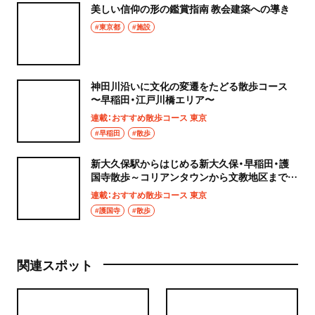
美しい信仰の形の鑑賞指南 教会建築への導き
#東京都
#施設
神田川沿いに文化の変遷をたどる散歩コース
〜早稲田・江戸川橋エリア〜
連載：おすすめ散歩コース 東京
#早稲田
#散歩
新大久保駅からはじめる新大久保・早稲田・護
国寺散歩～コリアンタウンから文教地区まで街
の表情も多彩なコース
連載：おすすめ散歩コース 東京
#護国寺
#散歩
関連スポット