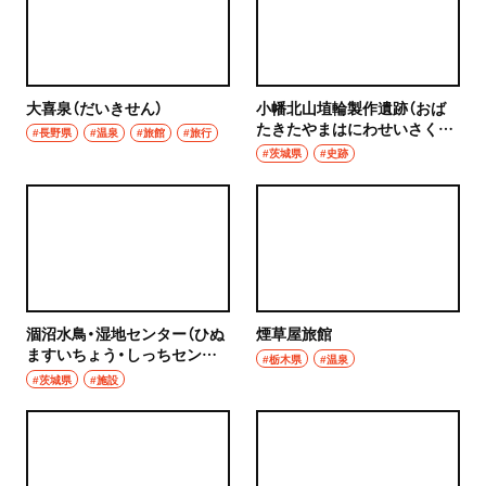
大喜泉（だいきせん）
小幡北山埴輪製作遺跡（おば
たきたやまはにわせいさくい
#長野県
#温泉
#旅館
#旅行
せき）
#茨城県
#史跡
涸沼水鳥・湿地センター（ひぬ
煙草屋旅館
ますいちょう・しっちセンタ
#栃木県
#温泉
ー）
#茨城県
#施設