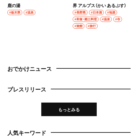
鹿の湯
界 アルプス（かい あるぷす）
#栃木県
#温泉
#長野県
#日本酒
#地酒
#和食・郷土料理
#温泉
#寺
#旅館
#旅行
おでかけニュース
プレスリリース
もっとみる
人気キーワード