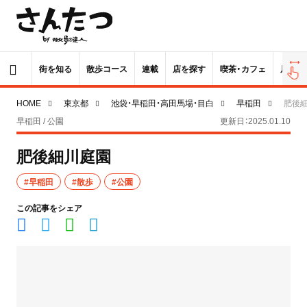
街を知る
散歩コース
連載
店を探す
喫茶・カフェ
居酒屋
HOME
東京都
池袋・早稲田・高田馬場・目白
早稲田
肥後
早稲田 / 公園
更新日：2025.01.10
肥後細川庭園
#早稲田
#散歩
#公園
この記事をシェア