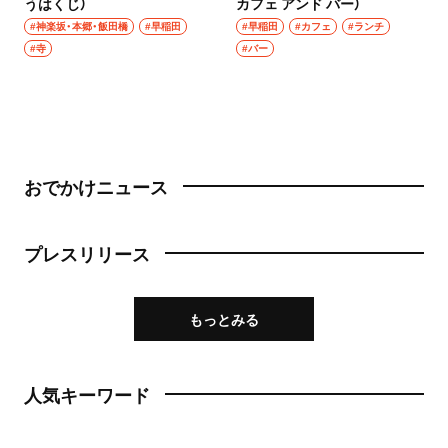
うはくじ）
カフェ アンド バー）
#神楽坂・本郷・飯田橋
#早稲田
#早稲田
#カフェ
#ランチ
#寺
#バー
おでかけニュース
プレスリリース
もっとみる
人気キーワード