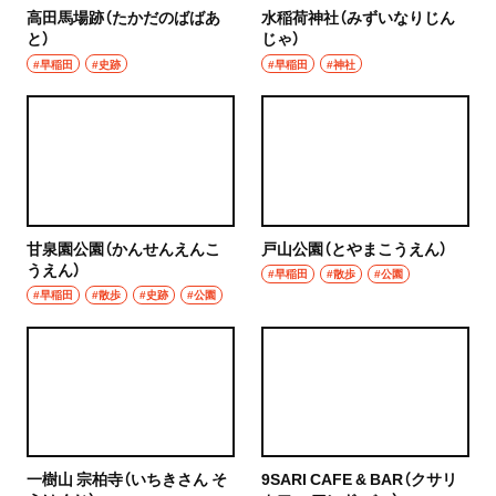
高田馬場跡（たかだのばばあ
水稲荷神社（みずいなりじん
と）
じゃ）
#早稲田
#史跡
#早稲田
#神社
甘泉園公園（かんせんえんこ
戸山公園（とやまこうえん）
うえん）
#早稲田
#散歩
#公園
#早稲田
#散歩
#史跡
#公園
一樹山 宗柏寺（いちきさん そ
9SARI CAFE & BAR（クサリ