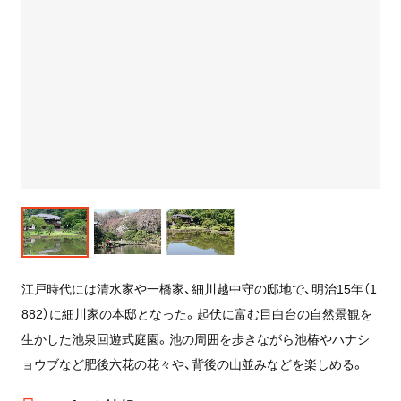
江戸時代には清水家や一橋家、細川越中守の邸地で、明治15年（1
882）に細川家の本邸となった。起伏に富む目白台の自然景観を
生かした池泉回遊式庭園。池の周囲を歩きながら池椿やハナシ
ョウブなど肥後六花の花々や、背後の山並みなどを楽しめる。