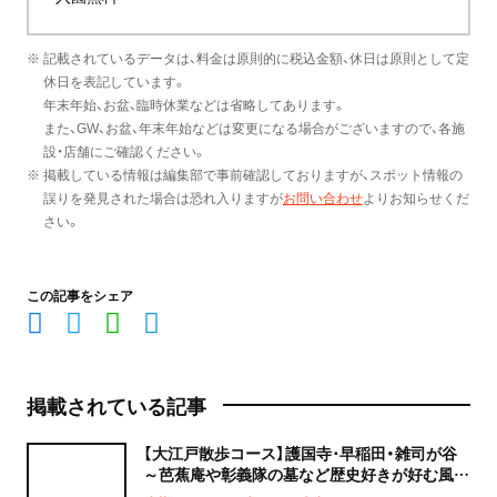
※ 記載されているデータは、料金は原則的に税込金額、休日は原則として定
休日を表記しています。
年末年始、お盆、臨時休業などは省略してあります。
また、GW、お盆、年末年始などは変更になる場合がございますので、各施
設・店舗にご確認ください。
※ 掲載している情報は編集部で事前確認しておりますが、スポット情報の
誤りを発見された場合は恐れ入りますが
お問い合わせ
よりお知らせくだ
さい。
この記事をシェア
掲載されている記事
【大江戸散歩コース】護国寺･早稲田・雑司が谷
～芭蕉庵や彰義隊の墓など歴史好きが好む風雅
な道～