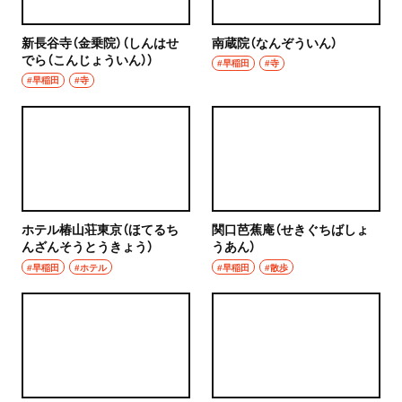
新長谷寺（金乗院）（しんはせ
南蔵院（なんぞういん）
でら（こんじょういん））
#早稲田
#寺
#早稲田
#寺
ホテル椿山荘東京（ほてるち
関口芭蕉庵（せきぐちばしょ
んざんそうとうきょう）
うあん）
#早稲田
#ホテル
#早稲田
#散歩