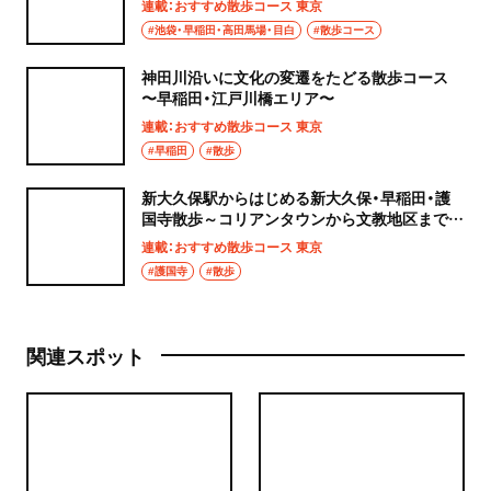
連載：おすすめ散歩コース 東京
#池袋・早稲田・高田馬場・目白
#散歩コース
神田川沿いに文化の変遷をたどる散歩コース
〜早稲田・江戸川橋エリア〜
連載：おすすめ散歩コース 東京
#早稲田
#散歩
新大久保駅からはじめる新大久保・早稲田・護
国寺散歩～コリアンタウンから文教地区まで街
の表情も多彩なコース
連載：おすすめ散歩コース 東京
#護国寺
#散歩
関連スポット