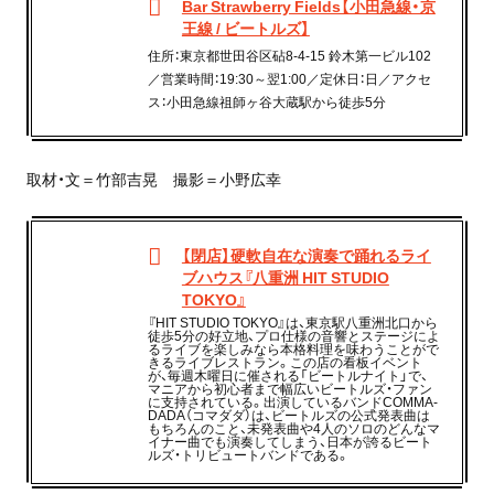
Bar Strawberry Fields【小田急線・京
王線 / ビートルズ】
住所：東京都世田谷区砧8-4-15 鈴木第一ビル102
／営業時間：19:30～翌1:00／定休日：日／アクセ
ス：小田急線祖師ヶ谷大蔵駅から徒歩5分
取材・文＝竹部吉晃 撮影＝小野広幸
【閉店】硬軟自在な演奏で踊れるライ
ブハウス『八重洲 HIT STUDIO
TOKYO』
『HIT STUDIO TOKYO』は、東京駅八重洲北口から
徒歩5分の好立地、プロ仕様の音響とステージによ
るライブを楽しみなら本格料理を味わうことがで
きるライブレストラン。この店の看板イベント
が、毎週木曜日に催される「ビートルナイト」で、
マニアから初心者まで幅広いビートルズ・ファン
に支持されている。出演しているバンドCOMMA-
DADA（コマダダ）は、ビートルズの公式発表曲は
もちろんのこと、未発表曲や4人のソロのどんなマ
イナー曲でも演奏してしまう、日本が誇るビート
ルズ・トリビュートバンドである。