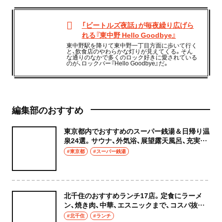
「ビートルズ夜話」が毎夜繰り広げら
れる『東中野 Hello Goodbye』
東中野駅を降りて東中野一丁目方面に歩いて行く
と、飲食店のやわらかな灯りが見えてくる。そん
な通りのなかで多くのロック好きに愛されている
のが、ロックバー『Hello Goodbye』だ。
編集部のおすすめ
東京都内でおすすめのスーパー銭湯＆日帰り温
泉24選。サウナ、外気浴、展望露天風呂、充実の
癒やし空間へ
#東京都
#スーパー銭湯
北千住のおすすめランチ17店。定食にラーメ
ン、焼き肉、中華、エスニックまで、コスパ抜群
な店もおしゃれな店も網羅してご紹介！
#北千住
#ランチ