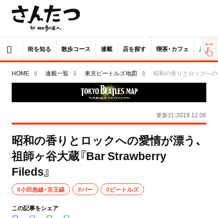
街を知る
散歩コース
連載
店を探す
喫茶・カフェ
居酒屋
HOME
連載一覧
東京ビートルズ地図
昭和の香りとロックへの愛情が漂
更新日：2019.12.06
昭和の香りとロックへの愛情が漂う、
祖師ヶ谷大蔵『Bar Strawberry
Fileds』
#小田急線・京王線
#バー
#ビートルズ
この記事をシェア