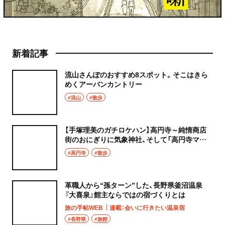
新着記事
流山さんぽのおすすめ8スポット。そこはきら
めくアーバンカントリー
#流山
#散歩
【手塚理美のガチロケハン】高円寺～純情商店
街のおにぎりに気象神社、そして「高円寺マシ
タ」へ！
#高円寺
#散歩
革職人から“孫ターン”した、長野県釜沼温泉
『大喜泉』館主ならではの宿づくりとは
旅の手帖WEB
連載：会いに行きたい温泉宿
#長野県
#旅館