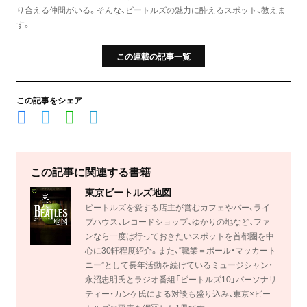
り合える仲間がいる。そんな、ビートルズの魅力に酔えるスポット、教えま
す。
この連載の記事一覧
この記事をシェア
この記事に関連する書籍
東京ビートルズ地図
ビートルズを愛する店主が営むカフェやバー、ライ
ブハウス、レコードショップ、ゆかりの地など、ファ
ンなら一度は行っておきたいスポットを首都圏を中
心に30軒程度紹介。また、“職業＝ポール・マッカート
ニー”として長年活動を続けているミュージシャン・
永沼忠明氏とラジオ番組「ビートルズ10」パーソナリ
ティー・カンケ氏による対談も盛り込み、東京×ビー