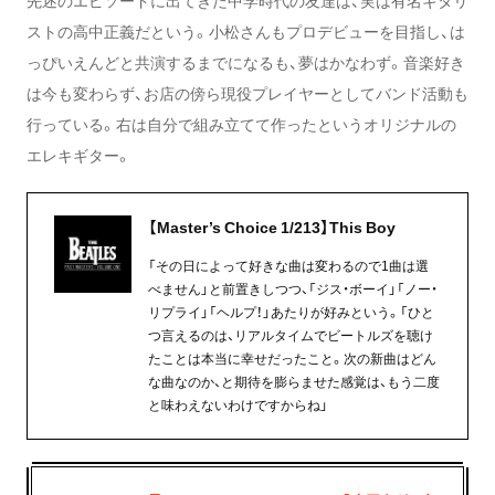
ストの高中正義だという。小松さんもプロデビューを目指し、は
っぴいえんどと共演するまでになるも、夢はかなわず。音楽好き
は今も変わらず、お店の傍ら現役プレイヤーとしてバンド活動も
行っている。右は自分で組み立てて作ったというオリジナルの
エレキギター。
【Master’s Choice 1/213】This Boy
「その日によって好きな曲は変わるので1曲は選
べません」と前置きしつつ、「ジス・ボーイ」「ノー・
リプライ」「ヘルプ！」あたりが好みという。「ひと
つ言えるのは、リアルタイムでビートルズを聴け
たことは本当に幸せだったこと。次の新曲はどん
な曲なのか、と期待を膨らませた感覚は、もう二度
と味わえないわけですからね」