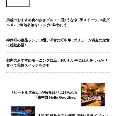
川越のおすすめ食べ歩きグルメ11選！うなぎ、芋スイーツ、B級グ
ルメ。ご当地名物をいっぱい味わおう
神保町の絶品ランチ18選。洋食に町中華、ボリューム満点の定食
に感動必至！
都内のおすすめモーニング21店。おいしい朝ごはんをしっかり
食べて元気スイッチをON！
「ビートルズ夜話」が毎夜繰り広げられる
『東中野 Hello Goodbye』
【閉店】硬軟自在な演奏で踊れるライブハウ