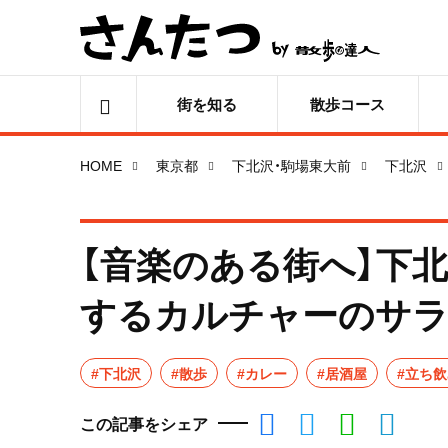
街を知る
散歩コース
HOME
東京都
下北沢・駒場東大前
下北沢
【音楽のある街へ】下
するカルチャーのサ
#下北沢
#散歩
#カレー
#居酒屋
#立ち
この記事をシェア