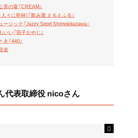
音の宴『CREAM』
人々に乾杯！『飲み屋 えるえふる』
Jazzy Sport Shimokitazawa』
もいい『茄子おやじ』
き『440』
音楽
代表取締役 nicoさん