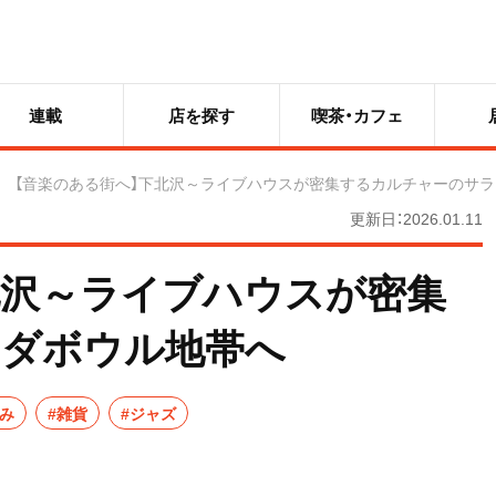
連載
店を探す
喫茶・カフェ
【音楽のある街へ】下北沢～ライブハウスが密集するカルチャーのサ
更新日：2026.01.11
北沢～ライブハウスが密集
ラダボウル地帯へ
飲み
#雑貨
#ジャズ