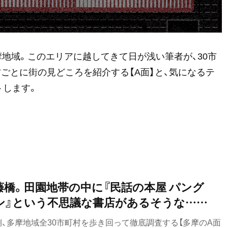
摩地域。このエリアに越してきて日が浅い筆者が、30市
村ごとに街の見どころを紹介する【A面】と、気になるテ
トします。
藤橋。田園地帯の中に『民話の本屋 パング
ン』という不思議な書店があるそうな……
、多摩地域全30市町村を歩き回って徹底調査する【多摩のA面