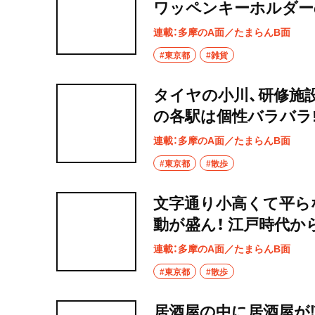
ワッペンキーホルダー
連載：多摩のA面／たまらんB面
#東京都
#雑貨
タイヤの小川、研修施
の各駅は個性バラバラ!
連載：多摩のA面／たまらんB面
#東京都
#散歩
文字通り小高くて平ら
動が盛ん！ 江戸時代か
連載：多摩のA面／たまらんB面
#東京都
#散歩
居酒屋の中に居酒屋が⁉