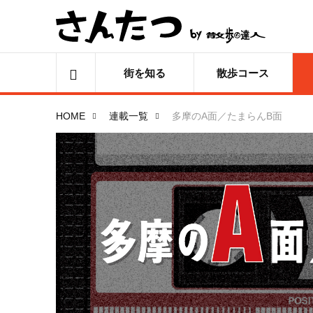
街を知る
散歩コース
HOME
連載一覧
多摩のA面／たまらんB面