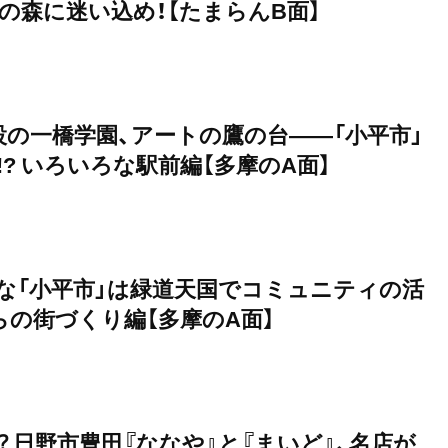
の森に迷い込め！【たまらんB面】
設の一橋学園、アートの鷹の台——「小平市」
? いろいろな駅前編【多摩のA面】
な「小平市」は緑道天国でコミュニティの活
らの街づくり編【多摩のA面】
 日野市豊田『ななや』と『まいど』、名店が