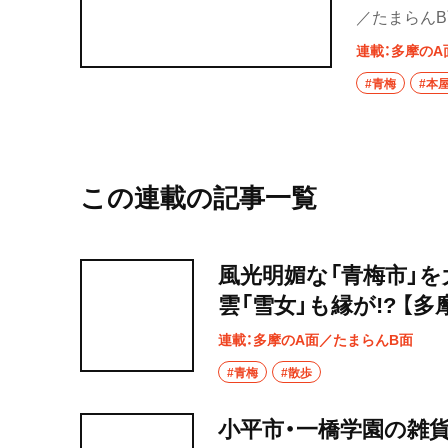
／たまらんB
富。小泉八雲
連載：多摩のA
うで……。
#青梅
#本
ド。【青梅市
この連載の記事一覧
風光明媚な「青梅市」を
雲「雪女」も縁が!? 【多
連載：多摩のA面／たまらんB面
#青梅
#散歩
小平市・一橋学園の雑貨店