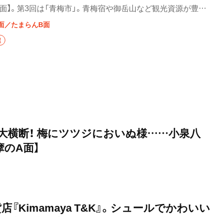
面】。第3回は「青梅市」。青梅宿や御岳山など観光資源が豊
「雪女」にも縁がある青梅市内に、「民話専門」の書店があるそ
面／たまらんB面
各市町村の気になる話題・心ひかれるスポットを深掘るサイ
屋
のB面】をレポートします。
大横断！ 梅にツツジにおいぬ様……小泉八
摩のA面】
『Kimamaya T&K』。シュールでかわいい