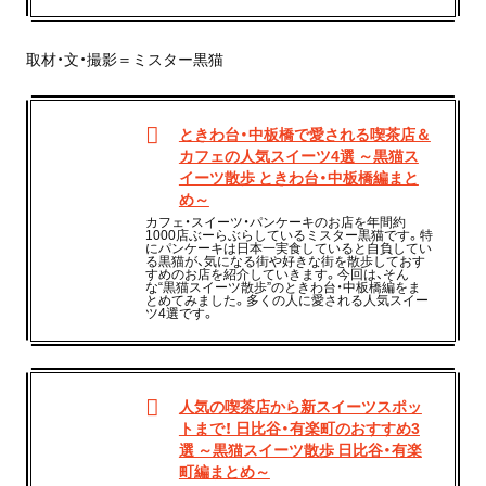
取材・文・撮影＝ミスター黒猫
ときわ台・中板橋で愛される喫茶店＆
カフェの人気スイーツ4選 ～黒猫ス
イーツ散歩 ときわ台・中板橋編まと
め～
カフェ・スイーツ・パンケーキのお店を年間約
1000店ぶーらぶらしているミスター黒猫です。特
にパンケーキは日本一実食していると自負してい
る黒猫が、気になる街や好きな街を散歩しておす
すめのお店を紹介していきます。今回は、そん
な“黒猫スイーツ散歩”のときわ台・中板橋編をま
とめてみました。多くの人に愛される人気スイー
ツ4選です。
人気の喫茶店から新スイーツスポッ
トまで！ 日比谷・有楽町のおすすめ3
選 ～黒猫スイーツ散歩 日比谷・有楽
町編まとめ～