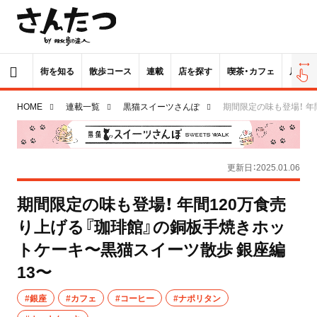
街を知る
散歩コース
連載
店を探す
喫茶・カフェ
居酒屋
HOME
連載一覧
黒猫スイーツさんぽ
期間限定の味も登場！ 年
更新日：2025.01.06
期間限定の味も登場！ 年間120万食売
り上げる『珈琲館』の銅板手焼きホッ
トケーキ〜黒猫スイーツ散歩 銀座編
13〜
#銀座
#カフェ
#コーヒー
#ナポリタン