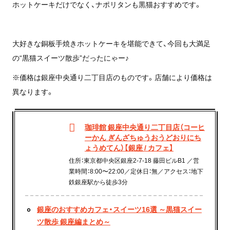
ホットケーキだけでなく、ナポリタンも黒猫おすすめです。
大好きな銅板手焼きホットケーキを堪能できて、今回も大満足
の“黒猫スイーツ散歩”だったにゃー♪
※価格は銀座中央通り二丁目店のものです。店舗により価格は
異なります。
珈琲館 銀座中央通り二丁目店（コーヒ
ーかん ぎんざちゅうおうどおりにち
ょうめてん）【銀座 / カフェ】
住所：東京都中央区銀座2-7-18 藤田ビルB1 ／営
業時間：8:00〜22:00／定休日：無／アクセス：地下
鉄銀座駅から徒歩3分
銀座のおすすめカフェ・スイーツ16選 ～黒猫スイー
ツ散歩 銀座編まとめ～