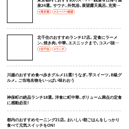
泉24選。サウナ、外気浴、展望露天風呂、充実の
癒やし空間へ
#東京都
#スーパー銭湯
北千住のおすすめランチ17店。定食にラーメ
ン、焼き肉、中華、エスニックまで、コスパ抜群
な店もおしゃれな店も網羅してご紹介！
#北千住
#ランチ
川越のおすすめ食べ歩きグルメ11選！うなぎ、芋スイーツ、B級グ
ルメ。ご当地名物をいっぱい味わおう
神保町の絶品ランチ18選。洋食に町中華、ボリューム満点の定食
に感動必至！
都内のおすすめモーニング21店。おいしい朝ごはんをしっかり
食べて元気スイッチをON！