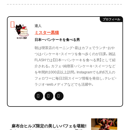
達人
ミスター黒猫
日本一パンケーキを食べる男
朝は喫茶店のモーニング・昼はカフェでランチ・おや
つはパンケーキ・スイーツを食べ歩くのが日課。雑誌
FLASHでは【日本一パンケーキを食べる男】として紹
介される。カフェ・純喫茶・パンケーキ・スイーツなど
を年間約1000店以上訪問。Instagramでも約6万人の
フォロワーに毎日2回スイーツ情報を発信し、テレビ・
ラジオ・webメディアなどでも活躍中。
麻布台ヒルズ限定の美しいパフェを堪能！