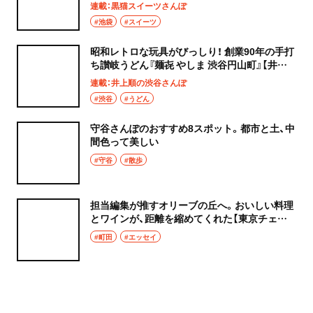
猫スイーツ散歩 池袋編5〜
連載：黒猫スイーツさんぽ
#池袋
#スイーツ
昭和レトロな玩具がびっしり！ 創業90年の手打
ち讃岐うどん『麺㐂 やしま 渋谷円山町』【井上
順の渋谷さんぽ】
連載：井上順の渋谷さんぽ
#渋谷
#うどん
守谷さんぽのおすすめ8スポット。都市と土、中
間色って美しい
#守谷
#散歩
担当編集が推すオリーブの丘へ。おいしい料理
とワインが、距離を縮めてくれた【東京チェン
飯diary】
#町田
#エッセイ