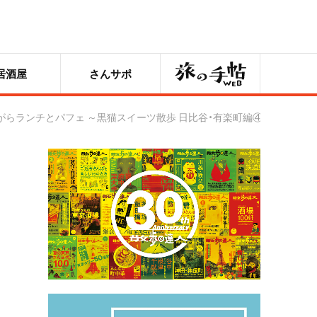
旅の手帖
居酒屋
さんサポ
眺めながらランチとパフェ ～黒猫スイーツ散歩 日比谷・有楽町編④～