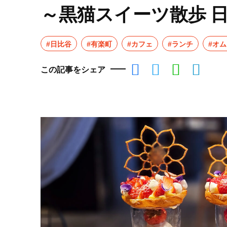
～黒猫スイーツ散歩 
#日比谷
#有楽町
#カフェ
#ランチ
#オ
この記事をシェア