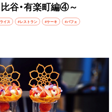
日比谷・有楽町編④～
ムライス
#レストラン
#ケーキ
#パフェ