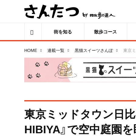
街を知る
散歩コース
HOME
連載一覧
黒猫スイーツさんぽ
東京ミ
東京ミッドタウン日比谷『D
HIBIYA』で空中庭