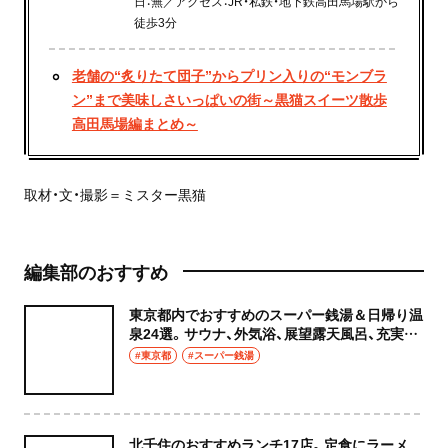
日：無／アクセス：JR・私鉄・地下鉄高田馬場駅から
徒歩3分
老舗の“炙りたて団子”からプリン入りの“モンブラ
ン”まで美味しさいっぱいの街～黒猫スイーツ散歩
高田馬場編まとめ～
取材・文・撮影＝ミスター黒猫
編集部のおすすめ
東京都内でおすすめのスーパー銭湯＆日帰り温
泉24選。サウナ、外気浴、展望露天風呂、充実の
癒やし空間へ
#東京都
#スーパー銭湯
北千住のおすすめランチ17店。定食にラーメ