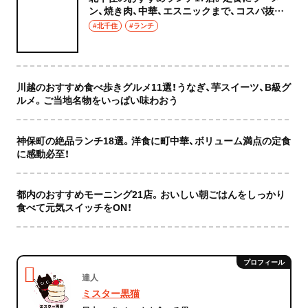
ン、焼き肉、中華、エスニックまで、コスパ抜群
な店もおしゃれな店も網羅してご紹介！
#北千住
#ランチ
川越のおすすめ食べ歩きグルメ11選！うなぎ、芋スイーツ、B級グ
ルメ。ご当地名物をいっぱい味わおう
神保町の絶品ランチ18選。洋食に町中華、ボリューム満点の定食
に感動必至！
都内のおすすめモーニング21店。おいしい朝ごはんをしっかり
食べて元気スイッチをON！
達人
ミスター黒猫