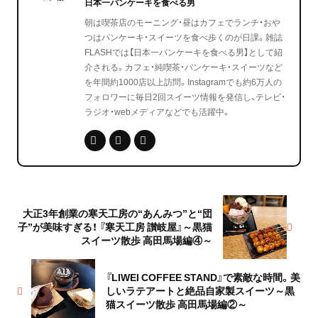
日本一パンケーキを食べる男
朝は喫茶店のモーニング・昼はカフェでランチ・おや
つはパンケーキ・スイーツを食べ歩くのが日課。雑誌
FLASHでは【日本一パンケーキを食べる男】として紹
介される。カフェ・純喫茶・パンケーキ・スイーツなど
を年間約1000店以上訪問。Instagramでも約6万人の
フォロワーに毎日2回スイーツ情報を発信し、テレビ・
ラジオ・webメディアなどでも活躍中。
大正3年創業の寒天工房の“あんみつ”と“団
子”が美味すぎる！ 『寒天工房 讃岐屋』～黒猫
スイーツ散歩 高田馬場編④～
『LIWEI COFFEE STAND』で素敵な時間。美
しいラテアートと絶品自家製スイーツ～黒
猫スイーツ散歩 高田馬場編②～