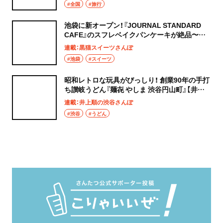
#全国
#旅行
池袋に新オープン！『JOURNAL STANDARD
CAFE』のスフレベイクパンケーキが絶品〜黒
猫スイーツ散歩 池袋編5〜
連載：黒猫スイーツさんぽ
#池袋
#スイーツ
昭和レトロな玩具がびっしり！ 創業90年の手打
ち讃岐うどん『麺㐂 やしま 渋谷円山町』【井上
順の渋谷さんぽ】
連載：井上順の渋谷さんぽ
#渋谷
#うどん