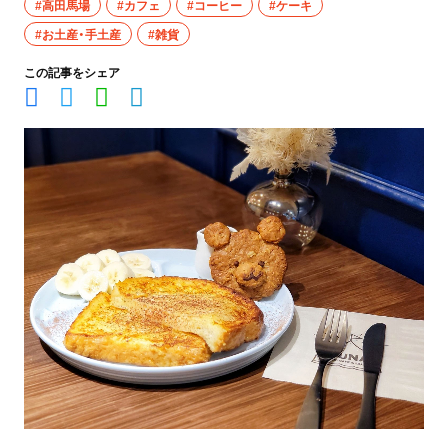
#高田馬場
#カフェ
#コーヒー
#ケーキ
#お土産・手土産
#雑貨
この記事をシェア