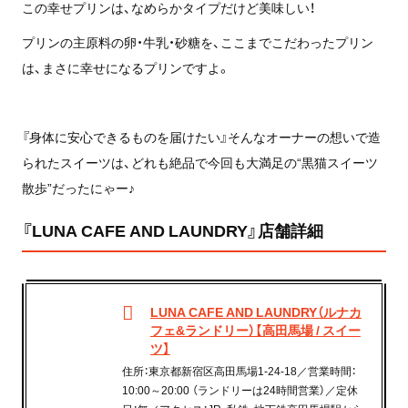
この幸せプリンは、なめらかタイプだけど美味しい！
プリンの主原料の卵・牛乳・砂糖を、ここまでこだわったプリン
は、まさに幸せになるプリンですよ。
『身体に安心できるものを届けたい』そんなオーナーの想いで造
られたスイーツは、どれも絶品で今回も大満足の“黒猫スイーツ
散歩”だったにゃー♪
『LUNA CAFE AND LAUNDRY』店舗詳細
LUNA CAFE AND LAUNDRY（ルナカ
フェ&ランドリー）【高田馬場 / スイー
ツ】
住所：東京都新宿区高田馬場1-24-18／営業時間：
10:00～20:00 （ランドリーは24時間営業）／定休