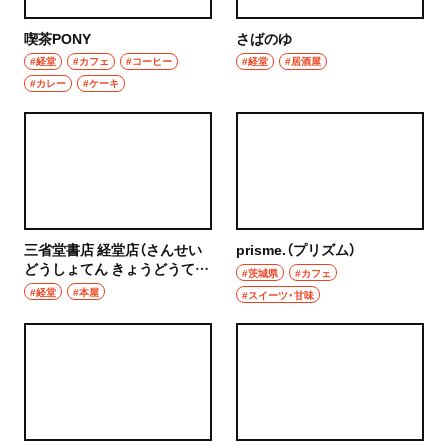
喫茶PONY
さばのゆ
#経堂
#カフェ
#コーヒー
#経堂
#居酒屋
#カレー
#ケーキ
三省堂書店 経堂店（さんせい
prisme.（プリズム）
どうしょてん きょうどうて
#茨城県
#カフェ
ん）
#経堂
#本屋
#スイーツ・甘味