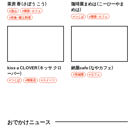
茶房 香（さぼう こう）
珈琲屋まめは（こーひーやま
めは）
#流山
#喫茶・カフェ
#つくば
#喫茶・カフェ
#和食・郷土料理
kiss a CLOVER（キッサ クロ
納屋cafe（なやカフェ）
ーバー）
#茨城県
#カフェ
#つくば
#喫茶店
#スイーツ
おでかけニュース