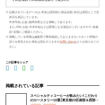
※ 記載されているデータは、料金は原則的に税込金額、休日は原則として定
休日を表記しています。
年末年始、お盆、臨時休業などは省略してあります。
また、GW、お盆、年末年始などは変更になる場合がございますので、各施
設・店舗にご確認ください。
※ 掲載している情報は編集部で事前確認しておりますが、スポット情報の
誤りを発見された場合は恐れ入りますが
お問い合わせ
よりお知らせくだ
さい。
この記事をシェア
掲載されている記事
スペシャルティコーヒーが飲みたい！こだわり
のロースタリー10選【東京都23区南部＆西部の
人気カフェへ】