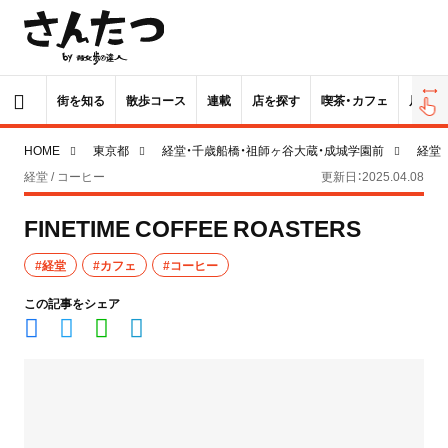
街を知る
散歩コース
連載
店を探す
喫茶・カフェ
居酒屋
HOME
東京都
経堂・千歳船橋・祖師ヶ谷大蔵・成城学園前
経堂
経堂 / コーヒー
更新日：2025.04.08
FINETIME COFFEE ROASTERS
#経堂
#カフェ
#コーヒー
この記事をシェア