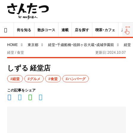
街を知る
散歩コース
連載
店を探す
喫茶・カフェ
居酒屋
HOME
東京都
経堂・千歳船橋・祖師ヶ谷大蔵・成城学園前
経堂
経堂 / 食堂
更新日：2024.10.07
しずる 経堂店
#経堂
#グルメ
#食堂
#ハンバーグ
この記事をシェア