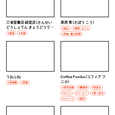
三省堂書店 経堂店（さんせい
茶房 香（さぼう こう）
どうしょてん きょうどうて
#流山
#喫茶・カフェ
ん）
#経堂
#本屋
#和食・郷土料理
うおふね
Coffea Funika（コフィア フ
ニカ）
#茨城県
#和食
#世田谷線
#豪徳寺
#街歩き
#カフェ
#コーヒー
#食べ歩き
#スイーツ
#旅行