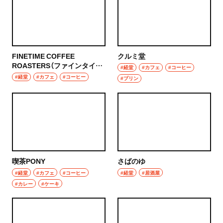
FINETIME COFFEE
クルミ堂
ROASTERS（ファインタイム
#経堂
#カフェ
#コーヒー
コーヒー ロースターズ）
#経堂
#カフェ
#コーヒー
#プリン
喫茶PONY
さばのゆ
#経堂
#カフェ
#コーヒー
#経堂
#居酒屋
#カレー
#ケーキ