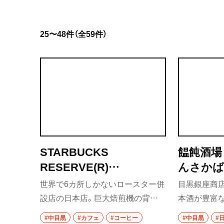
岩手県
25〜48件（全59件）
宮城県
秋田県
山形県
福島県
茨城県
STARBUCKS
饂飩酒場
つくば
RESERVE(R)
んさかば
守谷
ROASTERY TOKYO（ス
世界で6カ所しかないロースター併
目黒銀座商
ターバックス リザーブ
設店の日本店。巨大焙煎機の背後
本酒が豊富
取手
ロースタリー トーキョ
に生豆が入るサイロが並び、シアト
に製麺機を
#中目黒
#カフェ
#コーヒー
#中目黒
#
栃木県