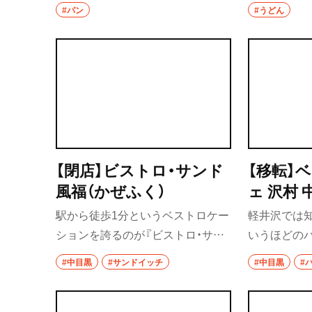
ー）
ルで研修を終えた焙煎士がつきっ
うどんと讃
#パン
#うどん
きりで焙煎している。抽出法は多
やすさ。出
群馬県
彩で、ハンドドリップ、サイフォン、
干しがメイ
コーヒープレスなどから選べる。
天ぷらも種
前橋
高崎
埼玉県
草加・越谷・春日
【閉店】ビストロ・サンド
【移転】
風福（かぜふく）
ェ 沢村 
草加
駅から徒歩1分というベストロケー
軽井沢では
越谷
ションを誇るのが『ビストロ・サン
いうほどの
ド風福』。誰もが嬉しい野菜たっぷ
家製天然酵
春日部
#中目黒
#サンドイッチ
#中目黒
#
りの自家製サンドイッチが魅力で
を博し、中
大宮・浦和
身体の内側＆外側から元気になる
ーターが続
こと間違いなし！
は本格コー