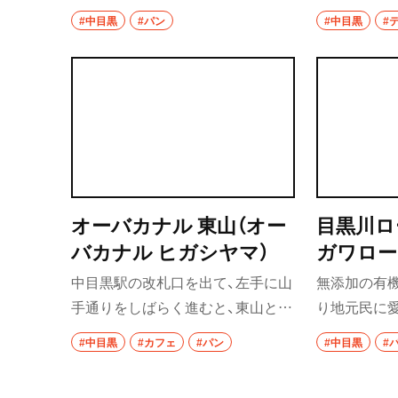
定番から、ピザなどのイタリア系や
テ』の隣には
#中目黒
#パン
#中目黒
#
祖師ヶ谷大蔵
サンドイッチなどの食事系、デニッ
たケーキ・焼
シュなどのスイーツ系まで、50種類
トラスパレ
成城学園前
以上のパンが揃う。イートインス
『トラスパレ
東京駅・丸の内・
ペースもある。隣にはケーキ・焼菓
内には、20
子専門店『アトリエ トラスパレン
種以上のケ
東京駅
テ』が並ぶ。
れている。
ンのタルト
八重洲
ってみたい
オーバカナル 東山（オー
目黒川ロ
銀座
ること間違い
バカナル ヒガシヤマ）
ガワロー
有楽町・新橋・日
中目黒駅の改札口を出て、左手に山
無添加の有
汐留
手通りをしばらく進むと、東山とい
り地元民に
日比谷
うエリアに行き着く。池尻大橋駅
お店の前に
#中目黒
#カフェ
#パン
#中目黒
#
からも歩いて行ける場所で、この
ットや食パ
有楽町
『オーバカナル 東山』もある。
書かれている