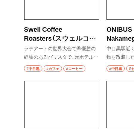
秩父
上尾・久喜・熊谷
Swell Coffee
ONIBUS
Roasters（スウェルコー
Nakam
千葉県
ヒーロースターズ）
コーヒー
ラテアートの世界大会で準優勝の
中目黒駅近
野田
経験のあるバリスタで、元ホテルマ
物を改装し
ンの尾﨑数磨さんが開いたコーヒ
プコーヒー
千葉・船橋・津田
#中目黒
#カフェ
#コーヒー
#中目黒
#
ー店。ラテアートの美しいカフェ
ジンから選ぶ
千葉
ラテを中心に、コーヒーを落ち着い
プレッソ用
て飲めるお店だ。スタッフの魅力
煎りのコー
船橋
がお店の魅力であることをモット
席では、東
ーに、程よくフランクな接客が人気
ヒーが飲め
津田沼
の秘訣。スタッフ発案のチーズケ
習志野
ーキやキャロットケーキなどコー
ヒーに合う焼き菓子も楽しめる。