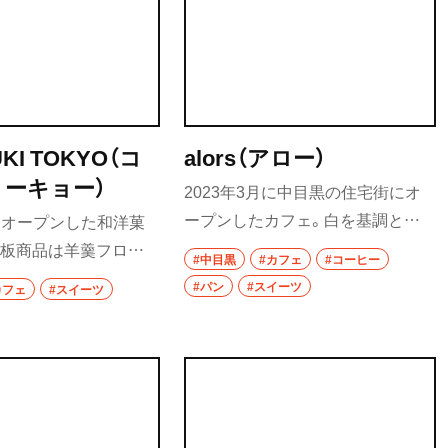
居酒屋
ていて、座ってコーヒーを飲むこと
が可能。イベントや撮影に使われ
バー
るため貸切になることも。
・飯能
日本酒
焼酎
KI TOKYO（コ
alors（アロー）
トーキョー）
2023年3月に中目黒の住宅街にオ
立ち飲み
ープンしたカフェ。白を基調とし
月にオープンした和洋菓
せんべろ
た洗練されたイメージのインテリ
看板商品は羊羹フロマ
#中目黒
#カフェ
#コーヒー
アで、誰もが飲みやすい深煎りのブ
う創作菓子で、いろいろ
ビール
#パン
#スイーツ
カフェ
#スイーツ
レンドと手作りの焼き菓子、高加水
の組み合わせも魅力
パンを使ったあんバターなどが人
み野・
ワイン
茶のシロップを利用し
気。alorsとは、フランス語で「そう
人気。
地酒
したら」や「さあ」など、会話の繋ぎ
に頻繁に使われる言葉。
ウイスキー
口