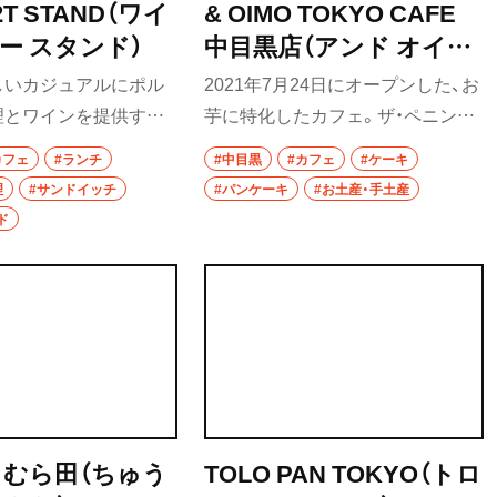
T STAND（ワイ
& OIMO TOKYO CAFE
おでん
ー スタンド）
中目黒店（アンド オイモ
トウキョウカフェ）
しいカジュアルにポル
2021年7月24日にオープンした、お
もつ焼き
理とワインを提供する
芋に特化したカフェ。ザ・ペニンシ
うなぎ
改装した店内では、ラ
ュラ東京内の本店やオンライン販
カフェ
#ランチ
#中目黒
#カフェ
#ケーキ
ルトガルのサンドイッ
売などで人気の、蜜芋バスクチーズ
理
#サンドイッチ
#パンケーキ
#お土産・手土産
食堂
ナのプレート、コーヒ
ケーキなどが満を持してカフェ店
ド
にはエッグタルトなど
内でいだだける。中でも、濃厚な安
洋食・西洋料理
。夜はコース料理に合
納芋のクリーム、カラメリゼしたホ
パスタ
トガルワインも。
クホクの紅あずまに、ジャージー牛
乳を使ったソフトクリームとホイ
洋食
ップクリームが添えられキャラメ
ルソースまでついた、さつまいも2
オムライス
・富里
種のふわふわパンケーキ 1800円な
ハンバーグ
どがおすすめ。他にも密芋を堪能
 むら田（ちゅう
TOLO PAN TOKYO（トロ
できる食事系メニューも充実して