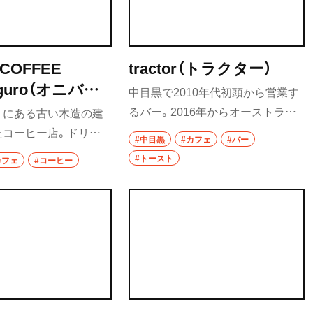
ホッピー
サワー
 COFFEE
tractor（トラクター）
カクテル
eguro（オニバス
中目黒で2010年代初頭から営業す
 ナカメグロ）
るバー。2016年からオーストラリ
和食・郷土料理
くにある古い木造の建
アのスタイルで朝ごはんを提供し、
たコーヒー店。ドリッ
#中目黒
#カフェ
#バー
定食
トーストと卵をベースに、メニュー
はすべてシングルオリ
沼
#トースト
カフェ
#コーヒー
の中から自分の好きな料理を選ん
。中目黒店では、エス
寿司
でカスタマイズするワンプレート
のブレンドも含めて、浅
とんかつ
が人気。オーストラリアに行った
ヒー豆が多い。２階の
ことがある人もない人も、海外の気
急東横線を見ながらコー
和食
分を味わえる。
る。
焼き鳥
天ぷら