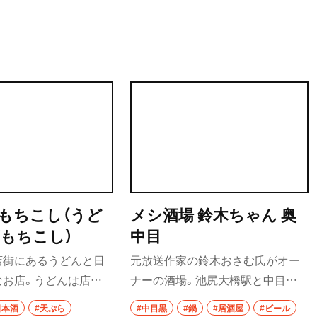
街歩き
散歩コース
喫茶・カフェ
カフェ
喫茶店
コーヒー
もちこし（うど
メシ酒場 鈴木ちゃん 奥
ラーメン・つけ麺
もちこし）
中目
ラーメン
店街にあるうどんと日
元放送作家の鈴木おさむ氏がオー
なお店。うどんは店内
ナーの酒場。池尻大橋駅と中目黒
グルメ
置く自家製麺で、武蔵野
駅の間にあり、駅遠の立地ゆえに店
日本酒
#天ぷら
#中目黒
#鍋
#居酒屋
#ビール
モーニング