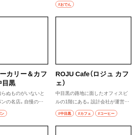
岐うどんの中間の食べ
名に「奥中目」が付いている。塩ち
#おでん
汁は関西風で昆布と煮
ゃんこ鍋が絶品で、力士もプライベ
食べ歩き
ン。サクッと揚がった
ートで食べにくるほどだという。
類豊富。
夏はちゃんこ鍋が予約制になるが、
ランチ
「温かいものをいつでも食べられる
カレー
ように」ということから、おでんは1
年中提供されている。
テイクアウト
部
野菜料理
ベーカリー＆カフ
ROJU Cafe（ロジュ カフ
中目黒
ェ）
海鮮
知らぬものがいないと
中目黒の路地に面したオフィスビ
鍋
パンの名店。自慢の自
ルの1階にある。設計会社が運営し
母を使ったパンが人気
ている。併設する広いレンタルス
ご当地グルメ
パン
#中目黒
#カフェ
#コーヒー
目黒の街でも早くもリピ
ペースにチャールズ＆レイ・イーム
居酒屋・バー
出。カフェコーナーで
ズのラ・シェーズなどミッドセンチ
ヒーとのハーモニーも
ュリーの家具がいくつも設置され