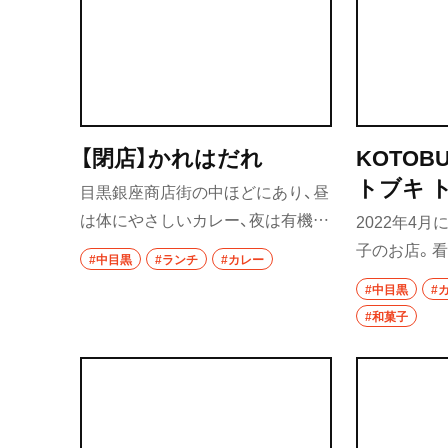
浦和
楽しめる。
大宮
所沢・狭山・入間
飯能
【閉店】かれはだれ
KOTOBU
トブキ 
目黒銀座商店街の中ほどにあり、昼
所沢
は体にやさしいカレー、夜は有機認
2022年4
入間
証取得や自然農法由来のお酒とス
子のお店。
#中目黒
#ランチ
#カレー
パイスを使うおつまみを出す。ラ
ージュとい
狭山
#中目黒
#
ンチのカレーは4種類。ジャンルレ
な餡と素材
#和菓子
スなスパイスカレーは、油脂の重さ
川越・朝霞・ふじ
だ。夏はお
志木
を感じないやさしい味わいでそれ
たかき氷も
ほど辛くなく、複数種類を混ぜて食
川越
べるのがおすすめ。
秩父・長瀞・三峰