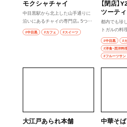
市川・本八幡
モクシャチャイ
【閉店】Y2
ツーティ
中目黒駅から北上した山手通りに
市川
沿いにあるチャイの専門店。5つの
都内でも珍
本八幡
スパイスを使ったロイヤルマサラ
トガルの料
#中目黒
#カフェ
#スイーツ
チャイが看板メニュー。チャイを
店。古民家を
柏・松戸・流山
#中目黒
#
使ったジェラートや焼きドーナツ
ンチにはポ
#洋食・西洋料
のほか、カレーもメニューに。チャ
チ、ビファー
流山
#フルーツサン
イを自宅で淹れたい人のためのワ
ーブレイク
我孫子
ークショップが開かれることも。
が楽しめる
わせてポル
柏
松戸
成田・佐倉・佐原
東京都
大江戸あられ本舗
中華そば