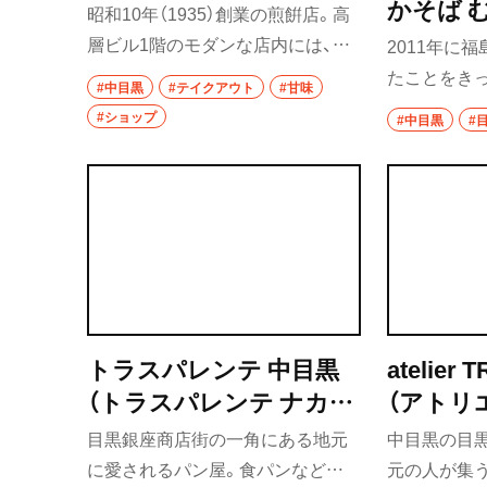
かそば 
昭和10年（1935）創業の煎餠店。高
椎名町・東長崎・
千川
層ビル1階のモダンな店内には、小
2011年に
袋に入ったおかきが並ぶ。桜の名
たことをき
椎名町
#中目黒
#テイクアウト
#甘味
所・目黒川に因んだオリジナル商品
せられた店
#ショップ
#中目黒
#
の桜おかきもある。人気のかき氷
東長崎
ーメンの店か
は6月頃から9月中頃までの夏季限
華そば店と
要町
定販売。
ープンした
から材料を
千川
しさを日々
保谷・東久留米・
秋津
経堂・千歳船橋・
トラスパレンテ 中目黒
atelier
谷大蔵・成城学園
（トラスパレンテ ナカメ
（アトリ
経堂
グロ）
テ）
目黒銀座商店街の一角にある地元
中目黒の目
に愛されるパン屋。食パンなどの
元の人が集
千歳船橋