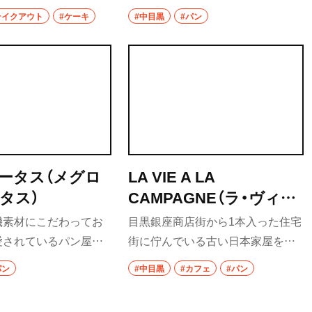
、2018年にオープンし
高架下」がある。その中目黒高架下
台湾料理
テイクアウト
#ケーキ
#中目黒
#パン
菓子専門店『アトリエ
にあり、すぐ正面に見える店舗が
タイ料理
ンテ』が並ぶ。パン屋の
『THE CITY BAKERY』。1990年ニ
ンテ』より小さめの店
ューヨークに開業し地元のニュー
焼肉
八重洲
種以上の焼き菓子や10
ヨーカー達から愛されてきたベー
餃子
ーキがぎっしり陳列さ
カリーで、あの人気ドラマ「セック
クリームチーズとレモ
スアンドザシティ」にも登場した有
そば・うどん
やティラミスなど、味わ
名店だ。ニューヨークの雰囲気を
ケーキが並び、目移りす
味わいながらパンを試してみた
そば
ータス（メグロ
LA VIE A LA
なし！
い。
タス）
CAMPAGNE（ラ・ヴィ
うどん
比谷・
ア・ラ・カンパーニュ）
機素材にこだわってお
目黒銀座商店街から1本入った住宅
パン
愛されているパン屋。
街に佇んでいる古い日本家屋を改
置かれた看板にはバケ
装したお店。1階では自家製のパン
サンドイッチ
パン
#中目黒
#カフェ
#パン
ンの焼き上がり時間が
やジャム、服、雑貨などを販売し、2
トースト
。2階のスペースでは
階には自家製パンを楽しめるカフ