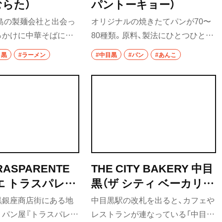
イタリアン
むらた）
パントーキョー）
要町・
いる。
福島の製麺会社と出会っ
オリジナルの焼きたてパンが70〜
ピザ
っかけに中華そばに魅
80種類。原料、製法にひとつひとつ
フレンチ
主が、それまでの豚骨ラ
こだわりぬいた職人技が感じられ
目黒
#ラーメン
#中目黒
#パン
#あんこ
ら一転、2013年に中
る。一番人気はスパイスの効いた
スペイン料理
して名前も変えて再オ
カレーパン、イチオシは「ショリシ
。日本各地のメーカー
ョリ」食感を目指したというクロワ
パエリヤ
取り寄せ、無化調のおい
ッサン。ひとつ食べれば幸せな気
レストラン
突き詰める。
持ちになれる手作りパンを、手軽に
清瀬・
味わえる近所の住人がうらやまし
ナポリタン
い。
アジア・エスニック
祖師ヶ
 TRASPARENTE
THE CITY BAKERY 中目
前
エ トラスパレン
黒（ザ シティ ベーカリー
中華
ナカメグロ）
黒銀座商店街にある地
中目黒駅の改札を出ると、カフェや
町中華
うパン屋『トラスパレン
レストランが連なっている「中目黒