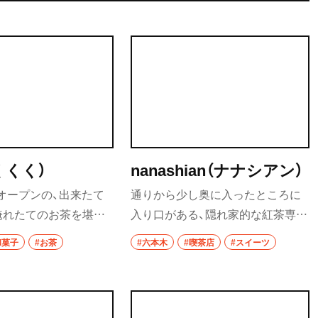
くくく）
nanashian（ナナシアン）
1月オープンの、出来たて
通りから少し奥に入ったところに
淹れたてのお茶を堪能
入り口がある、隠れ家的な紅茶専門
家のような店。店内は
店。店内には本棚があり、店主のセ
和菓子
#お茶
#六本木
#喫茶店
#スイーツ
席のみの、落ち着いた大
レクトした本が並んでいる。また、
職人が目の前で一品ず
高級スピーカーから流れるBGMが
る和菓子と、茶士が一杯
心地よく、ゆったりとした時間を過
お茶をペアリングで堪
ごせる。スイーツで人気なのは白