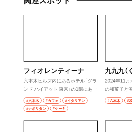
関連スポット
フィオレンティーナ
九九九（
六本木ヒルズ内にあるホテル「グラ
2024年1
ンド ハイアット 東京」の1階にある
の和菓子と
イタリアンカフェ。旬の素材を生
できる隠れ
#六本木
#カフェ
#イタリアン
#六本木
#
かしたイタリア各地のオーセンテ
カウンター
#ナポリタン
#ケーキ
ィックな料理を楽しめる。ペスト
人の空間。
リーブティックも併設されていて、
つ作り上げ
ホテルメイドのケーキやタルトを
ずつ淹れる