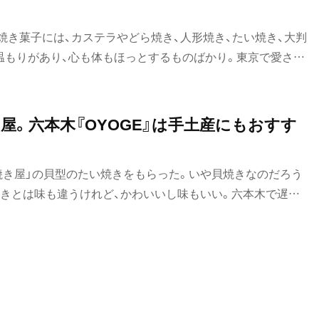
焼き菓子には、カステラやどら焼き、人形焼き、たい焼き、大判
温もりがあり、心も体もほっとするものばかり。東京で愛され
屋。六本木『OYOGE』は手土産にもおすす
焼き屋」の貝型のたい焼きをもらった。いや貝焼きなのだろう
焼きとは味も違うけれど、かわいいし味もいい。六本木で遅い
うので話を聞きに行ってきた。