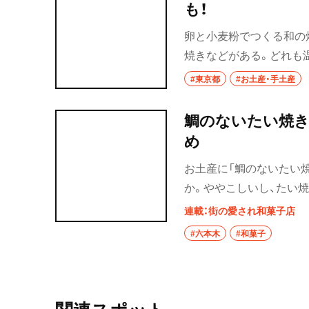
も！
卵と小麦粉でつくる和の
焼きなどがある。どれも
る5店舗をご紹介！
#東京都
#お土産・手土産
鯛のないたい焼き
め
お土産に「鯛のないたい
か。ややこしいし、たい
時間まで焼いているとい
連載：街の愛され和菓子店
#六本木
#和菓子