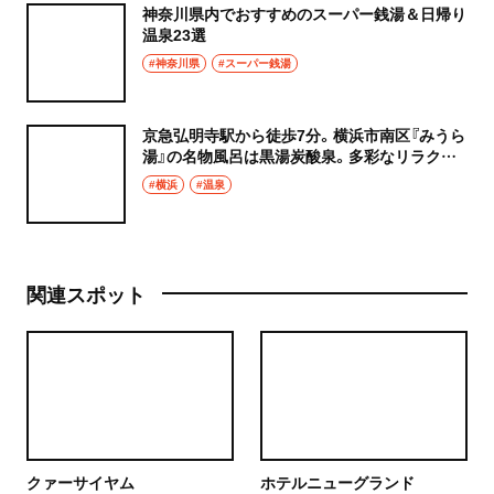
神奈川県内でおすすめのスーパー銭湯＆日帰り
温泉23選
#神奈川県
#スーパー銭湯
京急弘明寺駅から徒歩7分。横浜市南区『みうら
湯』の名物風呂は黒湯炭酸泉。多彩なリラクゼ
ーションメニューも人気
#横浜
#温泉
関連スポット
クァーサイヤム
ホテルニューグランド