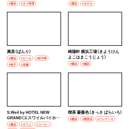
#横浜
#タイ料理
#横浜
#ホテル
萬里（ばんり）
崎陽軒 横浜工場（きようけん
よこはまこうじょう）
#横浜
#ビール
#町中華
#横浜
#施設
#餃子
#老舗
S.Weil by HOTEL NEW
喫茶 薔薇色（きっさ ばらいろ）
GRAND（エスワイルバイホテ
#横浜
#喫茶店
#パンケーキ
ルニューグランド）
#横浜
#カフェ
#コーヒー