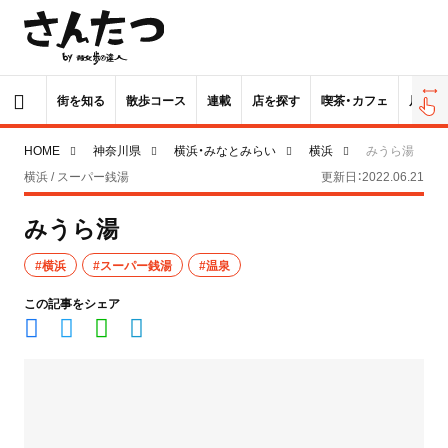
街を知る
散歩コース
連載
店を探す
喫茶・カフェ
居酒屋
HOME
神奈川県
横浜・みなとみらい
横浜
みうら湯
横浜 / スーパー銭湯
更新日：2022.06.21
みうら湯
#横浜
#スーパー銭湯
#温泉
この記事をシェア