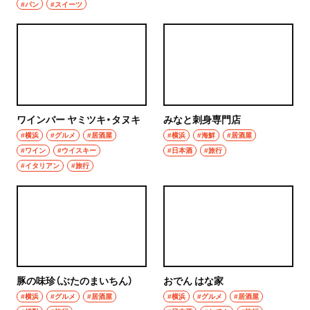
#パン
#スイーツ
ワインバー ヤミツキ・タヌキ
みなと刺身専門店
#横浜
#グルメ
#居酒屋
#横浜
#海鮮
#居酒屋
#ワイン
#ウイスキー
#日本酒
#旅行
#イタリアン
#旅行
豚の味珍（ぶたのまいちん）
おでん はな家
#横浜
#グルメ
#居酒屋
#横浜
#グルメ
#居酒屋