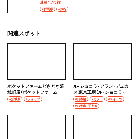
連載：ツウ旅
#群馬県
#旅行
関連スポット
ポケットファームどきどき茨
ル・ショコラ・アラン・デュカ
城町店（ポケットファームど
ス 東京工房（ル・ショコラ・ア
きどきいばらきまちてん）
ラン・デュカス とうきょうこ
#茨城県
#ショップ
#日本橋
#カフェ
#スイーツ
うぼう）
#お土産・手土産