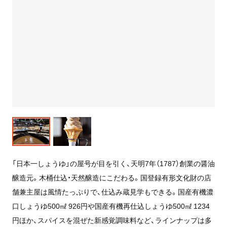
「日本一しょうゆ」の屋号が目を引く、天明7年（1787）創業の醤油
醸造元。木桶仕込・天然醸造にこだわる。国登録有形文化財の店
舗兼主屋は風情たっぷりで、仕込み蔵見学もできる。国産有機濃
口しょうゆ500㎖ 926円や国産有機再仕込しょうゆ500㎖ 1234
円ほか、スパイスを混ぜた新感覚調味料など、ラインナップは多