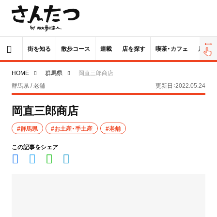
街を知る
散歩コース
連載
店を探す
喫茶・カフェ
居酒屋
HOME
群馬県
岡直三郎商店
群馬県 / 老舗
更新日：2022.05.24
岡直三郎商店
#群馬県
#お土産・手土産
#老舗
この記事をシェア