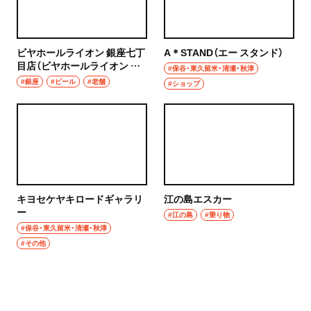
ビヤホールライオン 銀座七丁
A＊STAND（エー スタンド）
目店（ビヤホールライオン ぎ
#保谷・東久留米・清瀬・秋津
んざななちょうめてん）
#銀座
#ビール
#老舗
#ショップ
キヨセケヤキロードギャラリ
江の島エスカー
ー
#江の島
#乗り物
#保谷・東久留米・清瀬・秋津
#その他