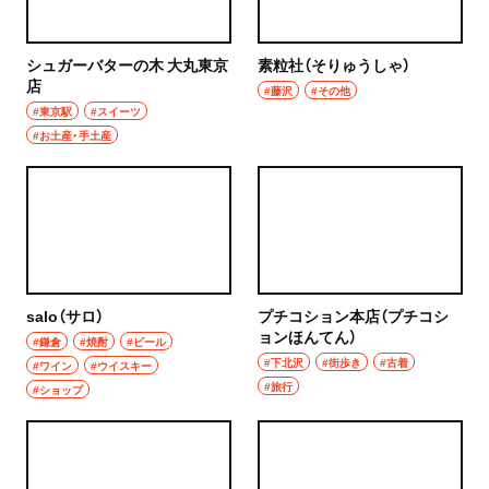
シュガーバターの木 大丸東京
素粒社（そりゅうしゃ）
店
#藤沢
#その他
#東京駅
#スイーツ
#お土産・手土産
salo（サロ）
プチコション本店（プチコシ
ョンほんてん）
#鎌倉
#焼酎
#ビール
#下北沢
#街歩き
#古着
#ワイン
#ウイスキー
#旅行
#ショップ