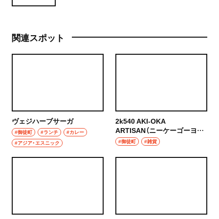
関連スポット
ヴェジハーブサーガ
2k540 AKI-OKA
ARTISAN（ニーケーゴーヨン
#御徒町
#ランチ
#カレー
マル アキオカ アルチザン）
#御徒町
#雑貨
#アジア・エスニック