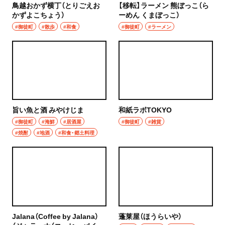
鳥越おかず横丁（とりごえお
【移転】ラーメン 熊ぼっこ（ら
かずよこちょう）
ーめん くまぼっこ）
#御徒町
#散歩
#和食
#御徒町
#ラーメン
旨い魚と酒 みやけじま
和紙ラボTOKYO
#御徒町
#海鮮
#居酒屋
#御徒町
#雑貨
#焼酎
#地酒
#和食・郷土料理
Jalana（Coffee by Jalana）
蓬莱屋（ほうらいや）