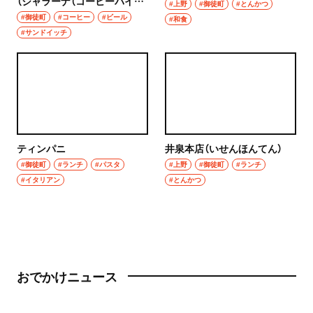
（ジャラーナ（コーヒーバイジ
#上野
#御徒町
#とんかつ
ャラーナ））
#御徒町
#コーヒー
#ビール
#和食
#サンドイッチ
ティンパニ
井泉本店（いせんほんてん）
#御徒町
#ランチ
#パスタ
#上野
#御徒町
#ランチ
#イタリアン
#とんかつ
おでかけニュース