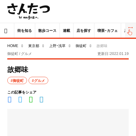
街を知る
散歩コース
連載
店を探す
喫茶・カフェ
居酒屋
HOME
東京都
上野・浅草
御徒町
故郷味
御徒町 / グルメ
更新日：2022.01.19
故郷味
#御徒町
#グルメ
この記事をシェア